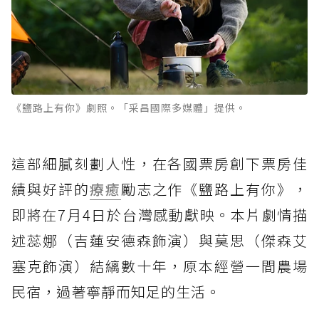
《鹽路上有你》劇照。「采昌國際多媒體」提供。
這部細膩刻劃人性，在各國票房創下票房佳
績與好評的
療癒
勵志之作《鹽路上有你》，
即將在7月4日於台灣感動獻映。本片劇情描
述蕊娜（吉蓮安德森飾演）與莫思（傑森艾
塞克飾演）結縭數十年，原本經營一間農場
民宿，過著寧靜而知足的生活。