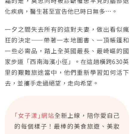
霜的是，莫思同時被診斷罹患罕見的腦部退
化疾病，醫生甚至宣告他已時日無多…。
一夕之間失去所有的這對夫妻，做出看似瘋
狂的決定——帶著一本地圖書、一頂帳篷和
一些必需品，踏上全英國最長、最崎嶇的國
家步道「西南海濱小徑」。在這趟橫跨630英
里的艱難旅途當中，他們重新學習如何活下
去，並攜手走過絕望，走向希望。
｢女子漾｣網站
全新上線，陪你愛自己
的每個樣子！最棒的美食旅遊、美妝