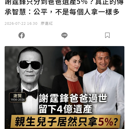
謝霆鋒只分到爸爸遺產5%？真正的傳
承智慧：公平，不是每個人拿一樣多
2026-07-22 16:30
廖嘉紅