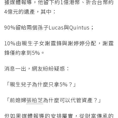
據媒體報導，他留下約1億港幣、折合台幣約
4億元的遺產，其中：
90%留給兩個孫子Lucas與Quintus；
10%由親生子女謝霆鋒與謝婷婷分配，謝霆
鋒僅約拿到5%。
消息一出，網友紛紛疑惑：
「親生兒子為什麼只拿5%？」
「前媳婦
張柏芝
為什麼可以代管資產？」
但如果媒體報導的安排屬實，從財富傳承的