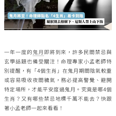
一年一度的
鬼月
即將到來，許多民間禁忌與
玄學話題也備受關注！命理專家小孟老師特
別提醒，有「4個生肖」在鬼月期間陰氣較重
或容易吸收夜間穢氣，務必提高警覺、避開
特定場所，才能平安度過鬼月。究竟是哪4個
生肖？又有哪些禁忌地標千萬不能去？快跟
著小孟老師一起來看看！