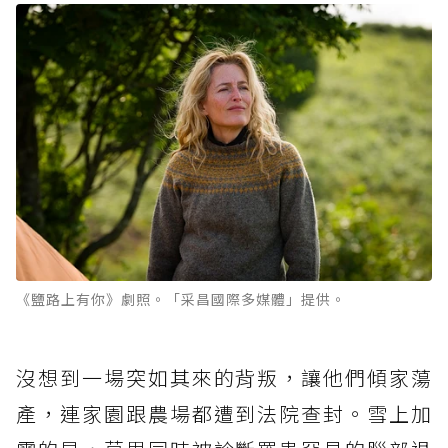
《鹽路上有你》劇照。「采昌國際多媒體」提供。
沒想到一場突如其來的背叛，讓他們傾家蕩
產，連家園跟農場都遭到法院查封。雪上加