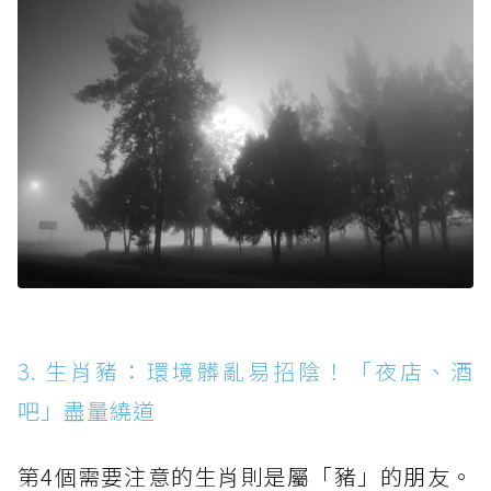
3. 生肖豬：環境髒亂易招陰！「夜店、酒
吧」盡量繞道
第4個需要注意的生肖則是屬「豬」的朋友。