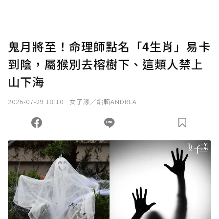
鬼月將至！命理師點名「4生肖」易卡
到陰，屬猴別去榕樹下、這類人禁上
山下海
2026-07-29 18:10
女子漾／編輯ANDREA