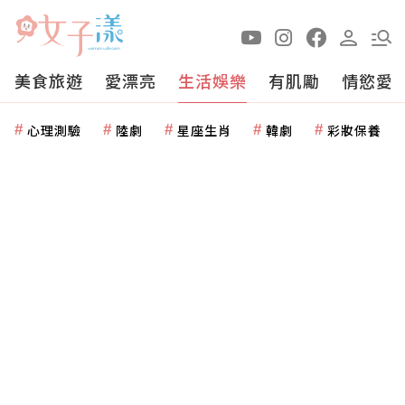
美食旅遊
愛漂亮
生活娛樂
有肌勵
情慾愛
心理測驗
陸劇
星座生肖
韓劇
彩妝保養