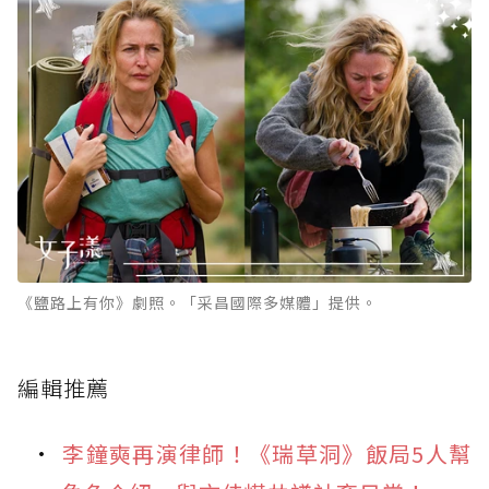
《鹽路上有你》劇照。「采昌國際多媒體」提供。
編輯推薦
李鐘奭再演律師！《瑞草洞》飯局5人幫