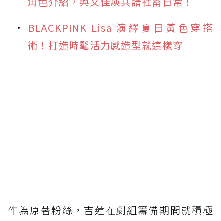
角色介紹，與文佳煐共譜社畜日常！
BLACKPINK Lisa 演繹夏日黃色穿搭
術！打造時髦活力感造型就這樣穿
作為原著粉絲，吉蓮在劇組籌備期間就積極