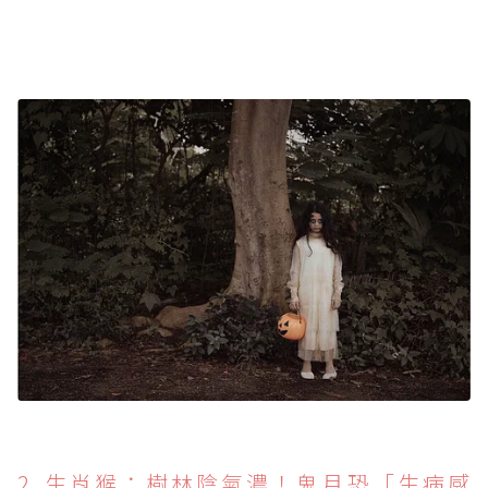
2. 生肖猴：樹林陰氣濃！鬼月恐「生病感