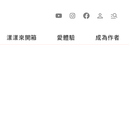
漾漾來開箱
愛體驗
成為作者