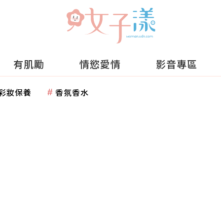
有肌勵
情慾愛情
影音專區
彩妝保養
香氛香水