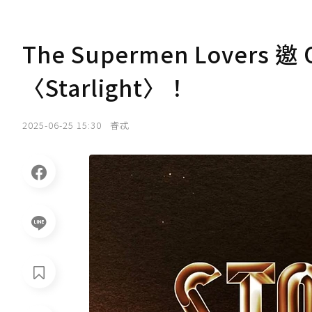
The Supermen Lovers
〈Starlight〉！
2025-06-25 15:30
睿忒