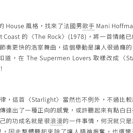
粹的 House 風格，找來了法國男
歌手
Mani Hoff
Coast 的〈The Rock〉(1978)，將一首情
更重、節奏更快的浩室舞曲，這個舉動是讓人很過癮
在 The Supermen Lovers 取樣改成〈Star
！
，這首〈Starlight〉當然也不例外，不過比
傳達出了一種正向的感覺，或許聽起來有點白日
己的功成名就是很
浪漫
的一件事情，何況就只是
思，因此整體聽起來除了讓人精神振奮，也還蠻