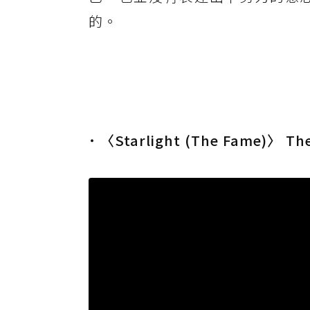
的。
˙ 〈Starlight (The Fame)〉 Th