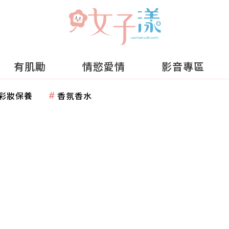
有肌勵
情慾愛情
影音專區
彩妝保養
香氛香水