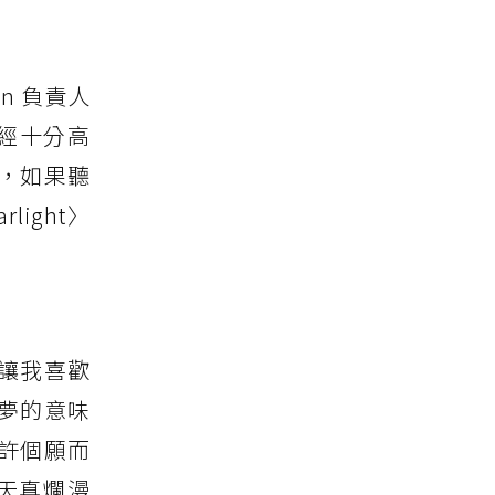
man 負責人
緒已經十分高
的，如果聽
light〉
較讓我喜歡
夢的意味
許個願而
天真爛漫