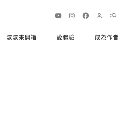
漾漾來開箱
愛體驗
成為作者