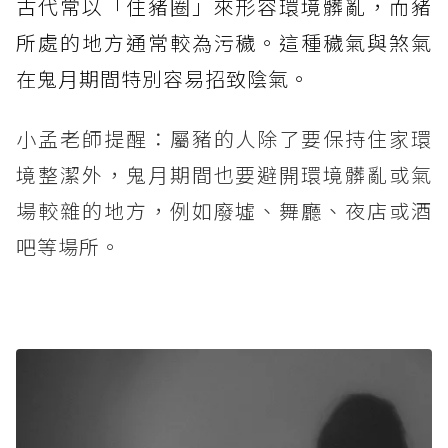
古代常以「住豬圈」來形容環境髒亂，而豬
所處的地方通常較為污穢。這種穢氣與煞氣
在鬼月期間特別容易招致陰氣。
小孟老師提醒：屬豬的人除了要保持住家環
境整潔外，鬼月期間也要避開環境髒亂或氣
場較雜的地方，例如廢墟、舞廳、夜店或酒
吧等場所。