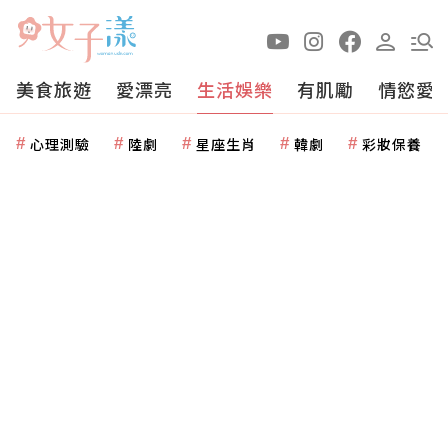
美食旅遊
愛漂亮
生活娛樂
有肌勵
情慾愛
心理測驗
陸劇
星座生肖
韓劇
彩妝保養