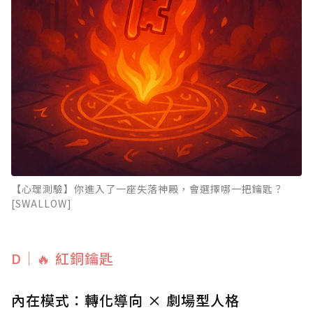
【心理測驗】你進入了一座失落神殿，會選擇哪一把鑰匙？
[SWALLOW]
D｜🔥 紅銅鑰匙
內在模式：轉化導向 × 劇場型人格