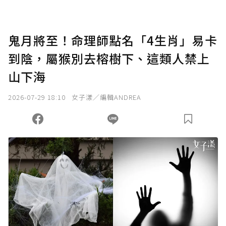
點，最高點數沒有上限。
U 利點數 1 點 = NTD 1 元。
鬼月將至！命理師點名「4生肖」易卡
到陰，屬猴別去榕樹下、這類人禁上
確認送出
山下海
我已詳閱贊助說明，且同意站方的使用條款。
2026-07-29 18:10
女子漾／編輯ANDREA
您當前剩餘 U 利點數：
0
點；前往
購買點數