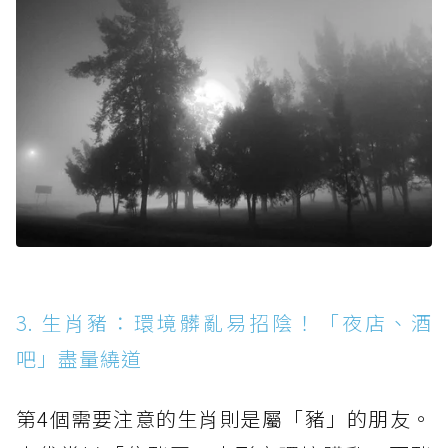
3. 生肖豬：環境髒亂易招陰！「夜店、酒
吧」盡量繞道
第4個需要注意的生肖則是屬「豬」的朋友。