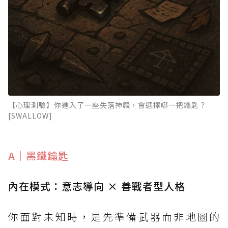
【心理測驗】你進入了一座失落神殿，會選擇哪一把鑰匙？
[SWALLOW]
A｜黑鐵鑰匙
內在模式：意志導向 × 善戰者型人格
你面對未知時，是先準備武器而非地圖的