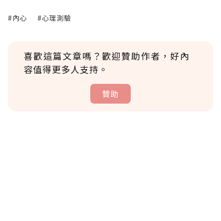
#內心
#心理測驗
喜歡這篇文章嗎？歡迎贊助作者，好內
容值得更多人支持。
贊助
贊助說明
為了鼓勵作者持續創作更好的內容，會員可以
使用「贊助」功能實質回饋給喜愛的作者。可
將您認為適合的點數贈送給作者，一旦使用贊
助點數即不得撤銷，單筆贊助最低點數為30