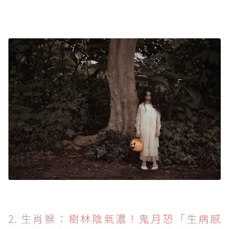
2. 生肖猴：樹林陰氣濃！鬼月恐「生病感