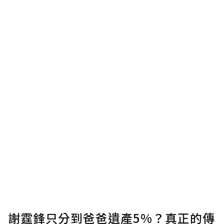
謝霆鋒只分到爸爸遺產5%？真正的傳