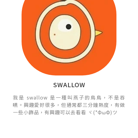
SWALLOW
我是 swallow 是一種叫燕子的鳥鳥，不是吞
嚥。興趣愛好很多，但通常都三分鐘熱度，有做
一些小飾品，有興趣可以去看看 ヾ(*ΦωΦ)ツ