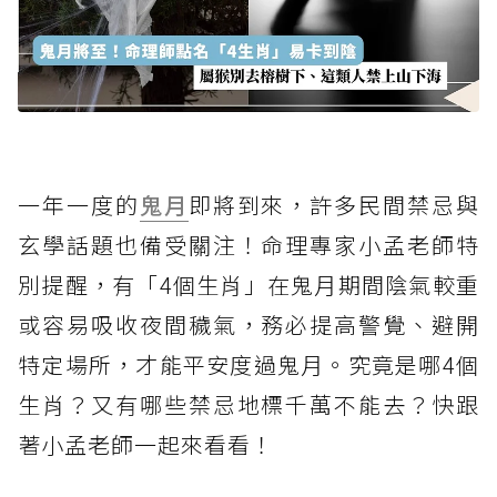
一年一度的
鬼月
即將到來，許多民間禁忌與
玄學話題也備受關注！命理專家小孟老師特
別提醒，有「4個生肖」在鬼月期間陰氣較重
或容易吸收夜間穢氣，務必提高警覺、避開
特定場所，才能平安度過鬼月。究竟是哪4個
生肖？又有哪些禁忌地標千萬不能去？快跟
著小孟老師一起來看看！