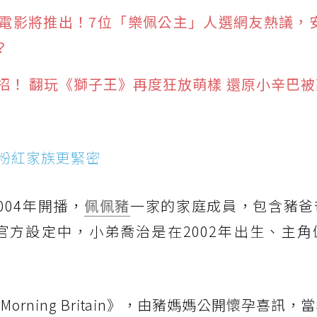
電影將推出！7位「樂佩公主」人選網友熱議，安
？
招！ 翻玩《獅子王》再度狂放萌樣 還原小辛巴
粉紅家族更緊密
04年開播，
佩佩豬
一家的家庭成員，包含豬爸
方設定中，小弟喬治是在2002年出生、主角
orning Britain》，由豬媽媽公開懷孕喜訊，