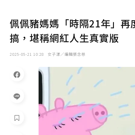
佩佩豬媽媽「時隔21年」再
搞，堪稱網紅人生真實版
2025-05-21 10:28
女子漾／編輯張念慈