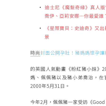
迪士尼《魔髮奇緣》真人版
喬伊、亞莉安娜…你最愛誰
《星際寶貝：史迪奇》又出
景
時尚
封面公開孕肚！豬媽媽懷孕讓
的英國人氣動畫《粉紅豬小妹》20
媽、佩佩豬以及豬小弟喬治，在官
2000年5月31日。
今年2月，佩佩豬一家受訪《Good M