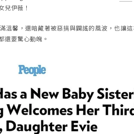
女兒伊薇！
滿溫馨，還暗藏著被惡搞與闢謠的風波，也讓這
都還要驚心動魄。