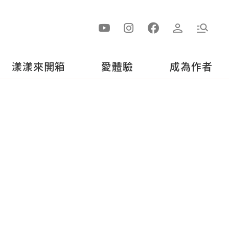
漾漾來開箱
愛體驗
成為作者