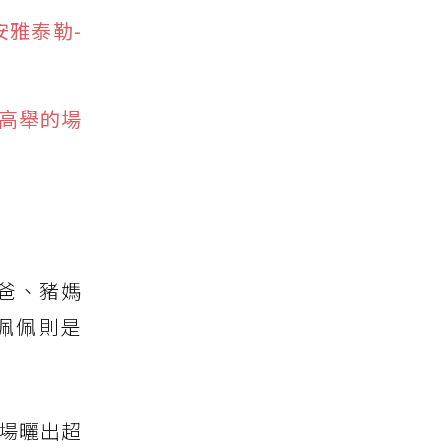
雅泰勒-
被高舉的場
爸、豬媽
佩佩則是
當場曬出超