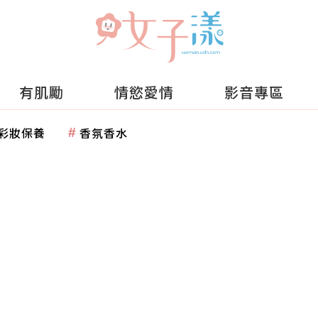
有肌勵
情慾愛情
影音專區
彩妝保養
香氛香水