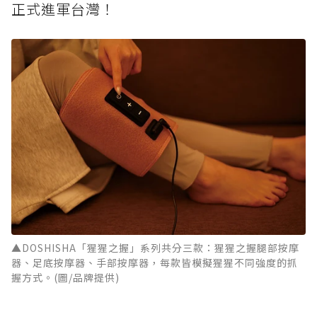
正式進軍台灣！
▲DOSHISHA「猩猩之握」系列共分三款：猩猩之握腿部按摩
器、足底按摩器、手部按摩器，每款皆模擬猩猩不同強度的抓
握方式。(圖/品牌提供)