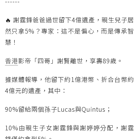
------
🔥 謝霆鋒爸爸過世留下4億遺產，親生兒子居
然只拿5%？專家：這不是偏心，而是傳承智
慧！
香港
影帝「四哥」謝賢離世，享壽89歲。
據媒體報導，他留下約1億港幣、折合台幣約
4億元的遺產，其中：
90%留給兩個孫子Lucas與Quintus；
10%由親生子女謝霆鋒與謝婷婷分配，謝霆
鋒僅約拿到5%。