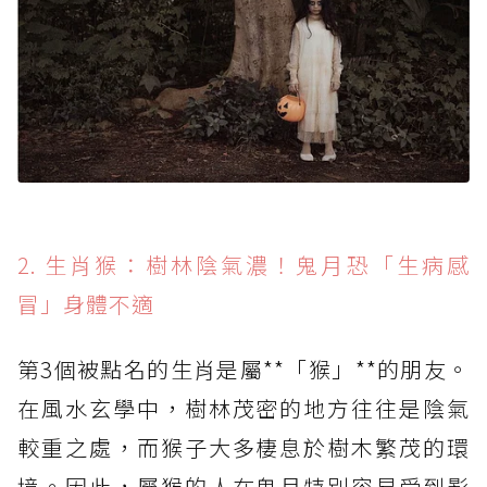
2. 生肖猴：樹林陰氣濃！鬼月恐「生病感
冒」身體不適
第3個被點名的生肖是屬**「猴」**的朋友。
在風水玄學中，樹林茂密的地方往往是陰氣
較重之處，而猴子大多棲息於樹木繁茂的環
境。因此，屬猴的人在鬼月特別容易受到影