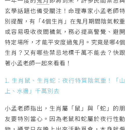
一年一度的
鬼月
即將到來，許多民間禁忌與
玄學話題也備受關注！命理專家小孟老師特
別提醒，有「4個生肖」在鬼月期間陰氣較重
或容易吸收夜間穢氣，務必提高警覺、避開
特定場所，才能平安度過鬼月。究竟是哪4個
生肖？又有哪些禁忌地標千萬不能去？快跟
著小孟老師一起來看看！
1. 生肖鼠、生肖蛇：夜行特質陰氣重！「山
上、水邊」千萬別去
小孟老師指出，生肖屬「鼠」與「蛇」的朋
友要特別當心。因為老鼠和蛇屬於夜行性動
物，通常只在晚上出來活動覓食，本身就偏