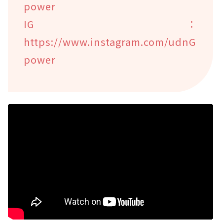
power
IG：
https://www.instagram.com/udnG
power