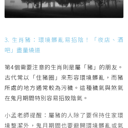
3. 生肖豬：環境髒亂易招陰！「夜店、酒
吧」盡量繞道
第4個需要注意的生肖則是屬「豬」的朋友。
古代常以「住豬圈」來形容環境髒亂，而豬
所處的地方通常較為污穢。這種穢氣與煞氣
在鬼月期間特別容易招致陰氣。
小孟老師提醒：屬豬的人除了要保持住家環
境整潔外，鬼月期間也要避開環境髒亂或氣