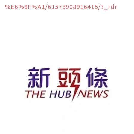
%E6%8F%A1/61573908916415/?_rdr