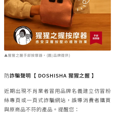
▲猩猩之握手部按摩器。(圖/品牌提供)
防
詐騙聲明【 DOSHISHA 猩猩之握 】
近期出現不肖業者冒用品牌名義建立仿冒粉
絲專頁或一頁式詐騙網站，誤導消費者購買
與原商品不符的產品。提醒您：