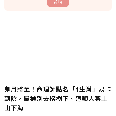
贊助
贊助說明
為了鼓勵作者持續創作更好的內容，會員可以
使用「贊助」功能實質回饋給喜愛的作者。可
將您認為適合的點數贈送給作者，一旦使用贊
助點數即不得撤銷，單筆贊助最低點數為30
點，最高點數沒有上限。
U 利點數 1 點 = NTD 1 元。
鬼月將至！命理師點名「4生肖」易卡
到陰，屬猴別去榕樹下、這類人禁上
確認送出
山下海
我已詳閱贊助說明，且同意站方的使用條款。