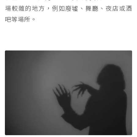
場較雜的地方，例如廢墟、舞廳、夜店或酒
吧等場所。