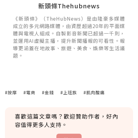
新頭條Thehubnews
《新頭條》（TheHubNews）是由隆豪多媒體
成立的多元網路媒體，由資歷超過20年的平面媒
體與電視人組成。自製影音新聞已超過一千則，
並運用AI虛擬主播，提升新聞播報的可看性。報
導更涵蓋在地故事、旅遊、美食、娛樂等生活議
題。
#按摩
#電商
#金錢
#上班族
#肌肉酸痛
喜歡這篇文章嗎？歡迎贊助作者，好內
容值得更多人支持。