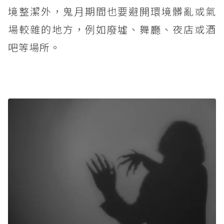
境整潔外，鬼月期間也要避開環境髒亂或氣
場較雜的地方，例如廢墟、舞廳、夜店或酒
吧等場所。