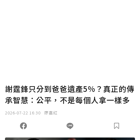
謝霆鋒只分到爸爸遺產5%？真正的傳
承智慧：公平，不是每個人拿一樣多
2026-07-22 16:30
廖嘉紅