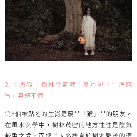
2. 生肖猴：樹林陰氣濃！鬼月恐「生病感
冒」身體不適
第3個被點名的生肖是屬**「猴」**的朋友。
在風水玄學中，樹林茂密的地方往往是陰氣
較重之處，而猴子大多棲息於樹木繁茂的環