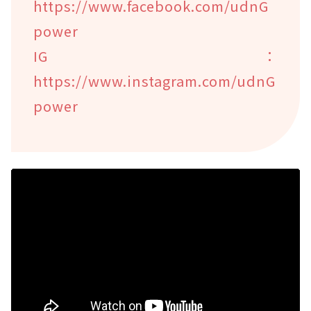
https://www.facebook.com/udnG
power
IG：
https://www.instagram.com/udnG
power