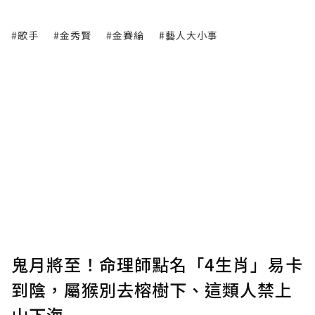
#歌手
#金秀賢
#金賽綸
#藝人大小事
鬼月將至！命理師點名「4生肖」易卡
到陰，屬猴別去榕樹下、這類人禁上
山下海