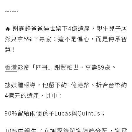
------
🔥 謝霆鋒爸爸過世留下4億遺產，親生兒子居
然只拿5%？專家：這不是偏心，而是傳承智
慧！
香港
影帝「四哥」謝賢離世，享壽89歲。
據媒體報導，他留下約1億港幣、折合台幣約
4億元的遺產，其中：
90%留給兩個孫子Lucas與Quintus；
10%由親生子女謝霆鋒與謝婷婷分配，謝霆