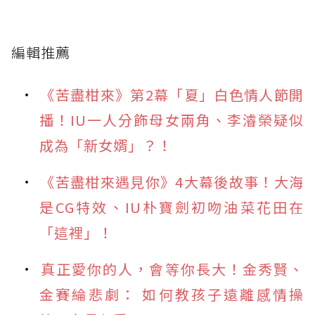
編輯推薦
《苦盡柑來》第2幕「夏」白色情人節開
播！IU一人分飾母女兩角、李濬榮疑似
成為「新女婿」？！
《苦盡柑來遇見你》4大幕後故事！大海
是CG特效、IU朴寶劍初吻油菜花田在
「這裡」！
真正愛你的人，會等你長大！金秀賢、
金賽綸悲劇： 如何教孩子遠離感情操