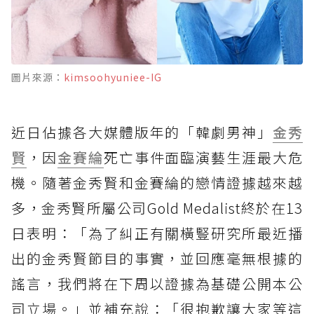
圖片來源：
kimsoohyuniee-IG
近日佔據各大媒體版年的「韓劇男神」
金秀
賢
，因
金賽綸
死亡事件面臨演藝生涯最大危
機。隨著金秀賢和金賽綸的戀情證據越來越
多，金秀賢所屬公司Gold Medalist終於在13
日表明：「為了糾正有關橫豎研究所最近播
出的金秀賢節目的事實，並回應毫無根據的
謠言，我們將在下周以證據為基礎公開本公
司立場。」並補充說：「很抱歉讓大家等這