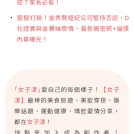
控？家長必看！
狠狠打臉！金秀賢經紀公司堅持否認，D
社證實與金賽綸戀情，最新親密照+逼債
內幕曝光！
｢女子漾｣
愛自己的每個樣子！
【女子
漾】
最棒的美食旅遊、美妝穿搭、娛
樂話題、運動健康、情慾愛情分享，
都在
女子漾
！
快點來加入成為創作者！