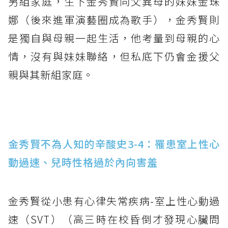
另組家庭，生下金秀賢同父異母的妹妹金珠
娜（後來進軍演藝圈成為歌手），金秀賢則
是獨自與母親一起生活，他考量到母親的心
情，沒有與妹妹聯絡，但私底下仍會金援父
親與其新組家庭。
金秀賢不為人知的辛酸史3-4：罹患室上性心
動過速、兒時性格過於內向害羞
金秀賢從小患有心律失常疾病-室上性心動過
速（SVT）（高三時在校昏倒才發現心臟問