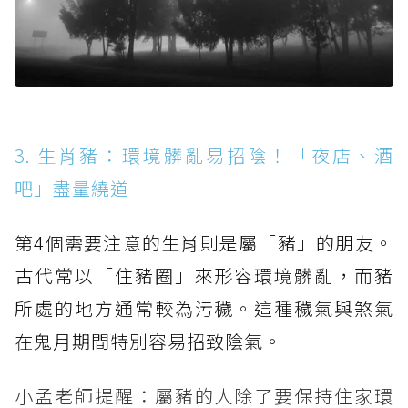
3. 生肖豬：環境髒亂易招陰！「夜店、酒
吧」盡量繞道
第4個需要注意的生肖則是屬「豬」的朋友。
古代常以「住豬圈」來形容環境髒亂，而豬
所處的地方通常較為污穢。這種穢氣與煞氣
在鬼月期間特別容易招致陰氣。
小孟老師提醒：屬豬的人除了要保持住家環