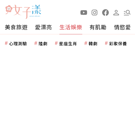
美食旅遊
愛漂亮
生活娛樂
有肌勵
情慾愛
心理測驗
陸劇
星座生肖
韓劇
彩妝保養