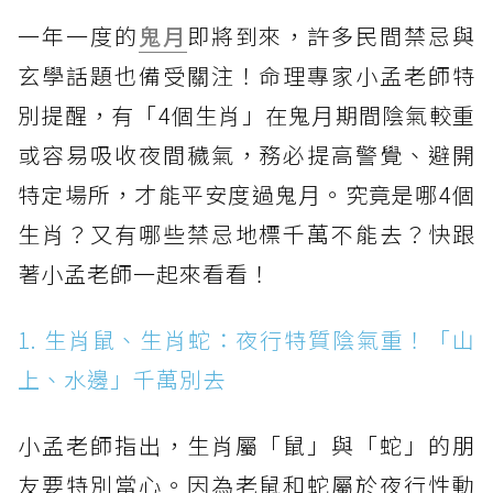
一年一度的
鬼月
即將到來，許多民間禁忌與
玄學話題也備受關注！命理專家小孟老師特
別提醒，有「4個生肖」在鬼月期間陰氣較重
或容易吸收夜間穢氣，務必提高警覺、避開
特定場所，才能平安度過鬼月。究竟是哪4個
生肖？又有哪些禁忌地標千萬不能去？快跟
著小孟老師一起來看看！
1. 生肖鼠、生肖蛇：夜行特質陰氣重！「山
上、水邊」千萬別去
小孟老師指出，生肖屬「鼠」與「蛇」的朋
友要特別當心。因為老鼠和蛇屬於夜行性動