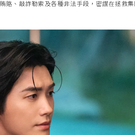
賄賂、敲詐勒索及各種非法手段，密謀在拯救集