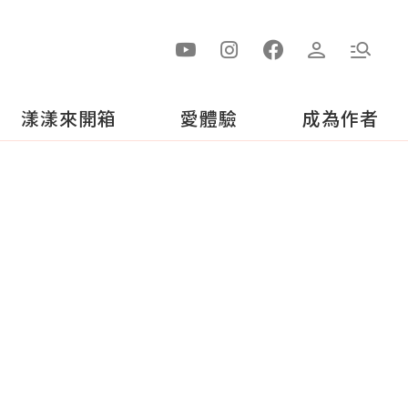
漾漾來開箱
愛體驗
成為作者