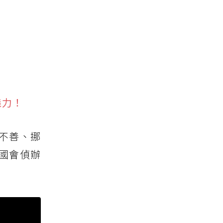
魅力！
不善、挪
國會偵辦