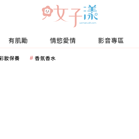
有肌勵
情慾愛情
影音專區
彩妝保養
香氛香水