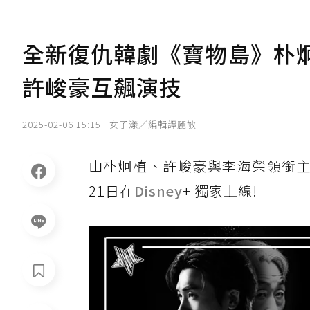
全新復仇韓劇《寶物島》朴炯植
許峻豪互飆演技
2025-02-06 15:15
女子漾／編輯譚麗敏
由朴炯植、許峻豪與李海榮領銜主
21日在
Disney
+ 獨家上線!