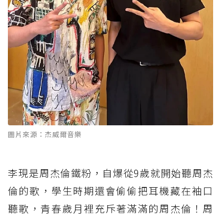
圖片來源：杰威爾音樂
李現是周杰倫鐵粉，自爆從9歲就開始聽周杰
倫的歌，學生時期還會偷偷把耳機藏在袖口
聽歌，青春歲月裡充斥著滿滿的周杰倫！周