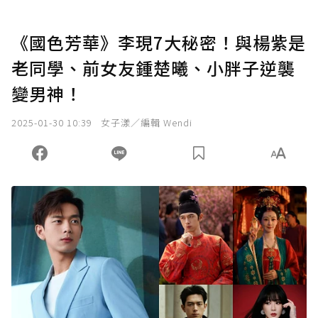
《國色芳華》李現7大秘密！與楊紫是
老同學、前女友鍾楚曦、小胖子逆襲
變男神！
2025-01-30 10:39
女子漾／編輯 Wendi