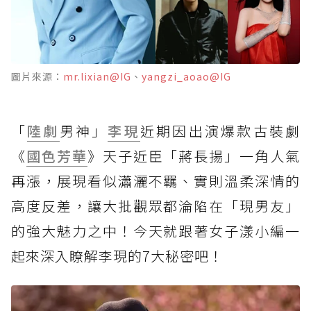
圖片來源：
mr.lixian@IG
、
yangzi_aoao@IG
「
陸劇
男神」
李現
近期因出演爆款古裝劇
《
國色芳華
》天子近臣「蔣長揚」一角人氣
再漲，展現看似瀟灑不羈、實則溫柔深情的
高度反差，讓大批觀眾都淪陷在「現男友」
的強大魅力之中！今天就跟著女子漾小編一
起來深入瞭解李現的7大秘密吧！