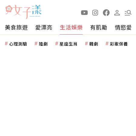
美食旅遊
愛漂亮
生活娛樂
有肌勵
情慾愛
心理測驗
陸劇
星座生肖
韓劇
彩妝保養