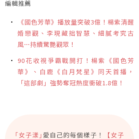
編輯推薦
《國色芳華》播放量突破3億！楊紫清醒
婚戀觀、李現藏拙智慧、細膩考究古
風…持續驚艷觀眾！
90花收視爭霸戰開打！楊紫《國色芳
華》、白鹿《白月梵星》同天首播，
「這部劇」強勢奪冠熱度衝破1.8億！
｢女子漾｣
愛自己的每個樣子！
【女子