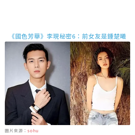
《國色芳華》李現秘密6：前女友是鍾楚曦
圖片來源：
sohu