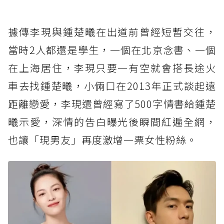
據傳李現與鍾楚曦在出道前曾經短暫交往，
當時2人都還是學生，一個在北京念書、一個
在上海居住，李現只要一有空就會搭長途火
車去找鍾楚曦，小倆口在2013年正式談起遠
距離戀愛，李現還曾經寫了500字情書給鍾楚
曦示愛，深情的告白曝光後瞬間紅遍全網，
也讓「現男友」再度激增一票女性粉絲。