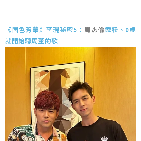
《國色芳華》李現秘密5：
周杰倫
鐵粉、9歲
就開始聽周董的歌