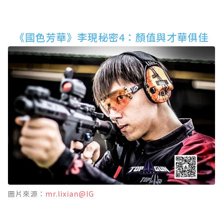
《國色芳華》李現秘密4：顏值與才華俱佳
圖片來源：
mr.lixian@IG