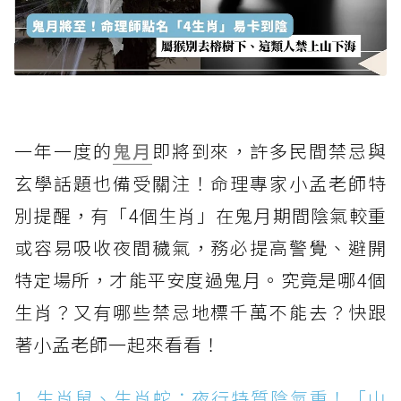
一年一度的
鬼月
即將到來，許多民間禁忌與
玄學話題也備受關注！命理專家小孟老師特
別提醒，有「4個生肖」在鬼月期間陰氣較重
或容易吸收夜間穢氣，務必提高警覺、避開
特定場所，才能平安度過鬼月。究竟是哪4個
生肖？又有哪些禁忌地標千萬不能去？快跟
著小孟老師一起來看看！
1. 生肖鼠、生肖蛇：夜行特質陰氣重！「山