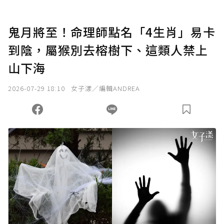
鬼月將至！命理師點名「4生肖」易卡
到陰，屬猴別去榕樹下、這類人禁上
山下海
2026-07-29 18:10
女子漾／編輯ANDREA