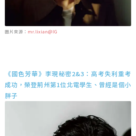
圖片來源：
mr.lixian@IG
《國色芳華》李現秘密2&3：高考失利重考
成功，榮登荊州第1位北電學生、曾經是個小
胖子