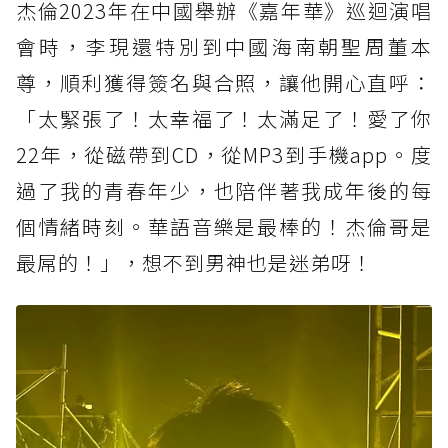
杰倫2023年在中國舉辦《嘉年華》巡迴演唱
會時，李現還特別到中國海南朝聖周董本
尊，順利獲得簽名與合照，讓他開心直呼：
「太緊張了！太幸福了！太滿足了！愛了你
22年，從磁帶到CD，從MP3到手機app。度
過了我的青春年少，也陪伴著我成年後的每
個情緒時刻。華語音樂是最棒的！杰倫哥是
最屌的！」，想不到男神也是迷弟呀！