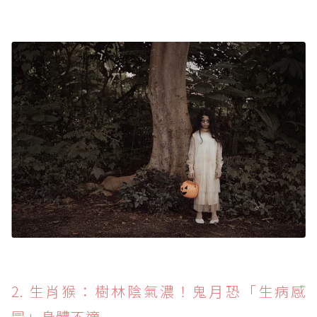
2. 生肖猴：樹林陰氣濃！鬼月恐「生病感
冒」身體不適