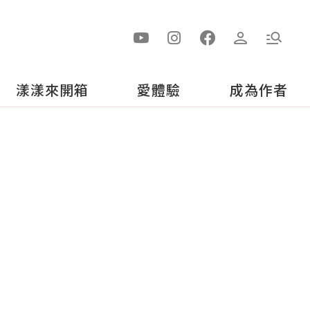
漾漾來開箱
愛體驗
成為作者