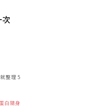
一次
就整理 5
高蛋白隨身