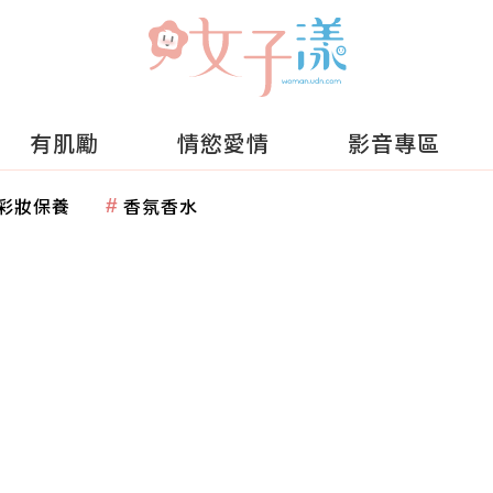
有肌勵
情慾愛情
影音專區
彩妝保養
香氛香水