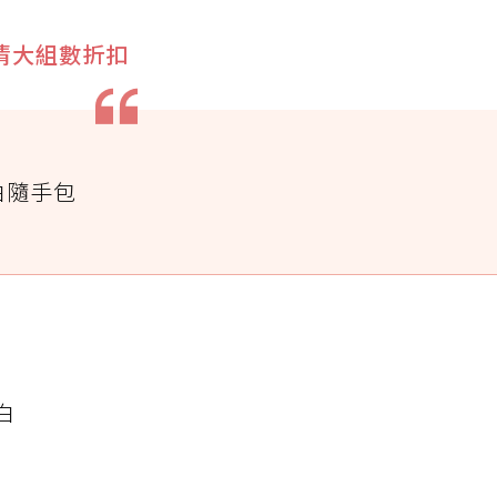
 乳清大組數折扣
白隨手包
白