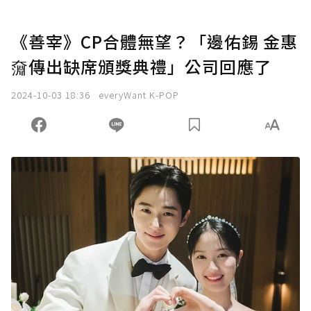
《善宰》CP合體無望？「邊佑錫 金惠
奫傳出缺席頒獎典禮」公司回應了
2024-10-03 18:36
everyWant K-POP