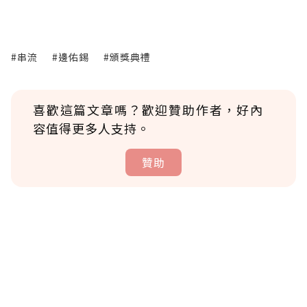
#串流
#邊佑錫
#頒獎典禮
喜歡這篇文章嗎？歡迎贊助作者，好內
容值得更多人支持。
贊助
贊助說明
為了鼓勵作者持續創作更好的內容，會員可以
使用「贊助」功能實質回饋給喜愛的作者。可