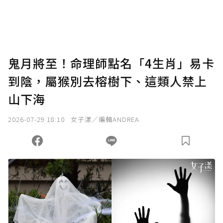
將您認為適合的點數贈送給作者，一旦使用贊
助點數即不得撤銷，單筆贊助最低點數為30
點，最高點數沒有上限。
U 利點數 1 點 = NTD 1 元。
鬼月將至！命理師點名「4生肖」易卡
到陰，屬猴別去榕樹下、這類人禁上
確認送出
山下海
我已詳閱贊助說明，且同意站方的使用條款。
2026-07-29 18:10
女子漾／編輯ANDREA
您當前剩餘 U 利點數：
0
點；前往
購買點數