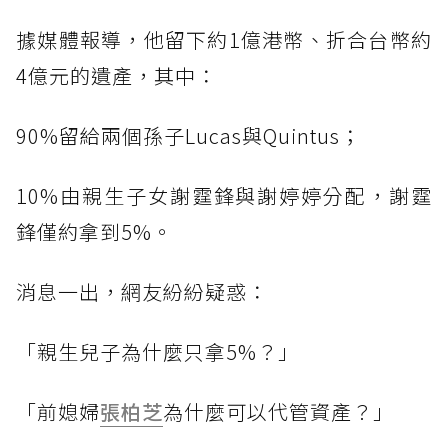
據媒體報導，他留下約1億港幣、折合台幣約
4億元的遺產，其中：
90%留給兩個孫子Lucas與Quintus；
10%由親生子女謝霆鋒與謝婷婷分配，謝霆
鋒僅約拿到5%。
消息一出，網友紛紛疑惑：
「親生兒子為什麼只拿5%？」
「前媳婦
張柏芝
為什麼可以代管資產？」