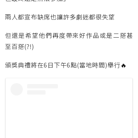
兩人都
宣布缺席也讓許多劇迷都很失望
但還是
希望他們再度帶來好作品或是二搭甚
至百搭(?!)
頒獎典
禮將在6日下午6點(當地時間)舉行🔥