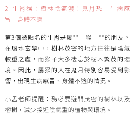
2. 生肖猴：樹林陰氣濃！鬼月恐「生病感
冒」身體不適
第3個被點名的生肖是屬**「猴」**的朋友。
在風水玄學中，樹林茂密的地方往往是陰氣
較重之處，而猴子大多棲息於樹木繁茂的環
境。因此，屬猴的人在鬼月特別容易受到影
響，出現生病感冒、身體不適的情況。
小孟老師提醒：務必要避開茂密的樹林以及
榕樹，減少接近陰氣重的植物與環境。