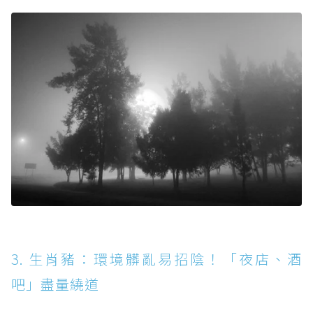
3. 生肖豬：環境髒亂易招陰！「夜店、酒
吧」盡量繞道