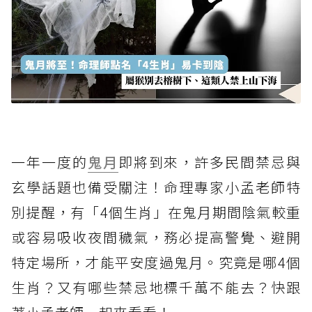
一年一度的
鬼月
即將到來，許多民間禁忌與
玄學話題也備受關注！命理專家小孟老師特
別提醒，有「4個生肖」在鬼月期間陰氣較重
或容易吸收夜間穢氣，務必提高警覺、避開
特定場所，才能平安度過鬼月。究竟是哪4個
生肖？又有哪些禁忌地標千萬不能去？快跟