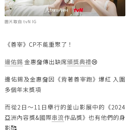
圖片取自 tvN IG
《善宰》CP不能重聚了！
邊佑錫
金惠奫傳出缺席
頒獎典禮
😢
邊
佑錫及金惠奫因《背著善宰跑》爆紅 入圍
多個年末獎項
而
從2日～11日舉行的釜山影展中的《2024
亞洲內容獎&國際
串流
作品獎》也有他們的身
影🥰