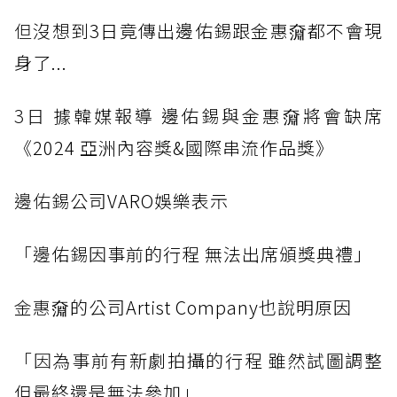
但
沒想到3日竟傳出邊佑錫跟金惠奫都不會現
身了...
3日
據韓媒報導 邊佑錫與金惠奫將會缺席
《2024 亞洲內容獎&國際串流作品獎》
邊佑
錫公司VARO娛樂表示
「邊
佑錫因事前的行程 無法出席頒獎典禮」
金惠
奫的公司Artist Company也說明原因
「因
為事前有新劇拍攝的行程 雖然試圖調整
但最終還是無法參加」