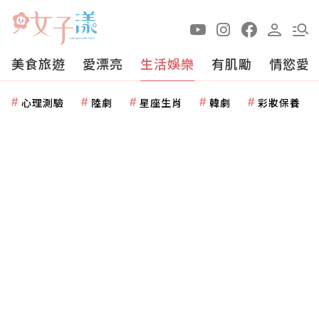
美食旅遊
愛漂亮
生活娛樂
有肌勵
情慾愛
心理測驗
陸劇
星座生肖
韓劇
彩妝保養