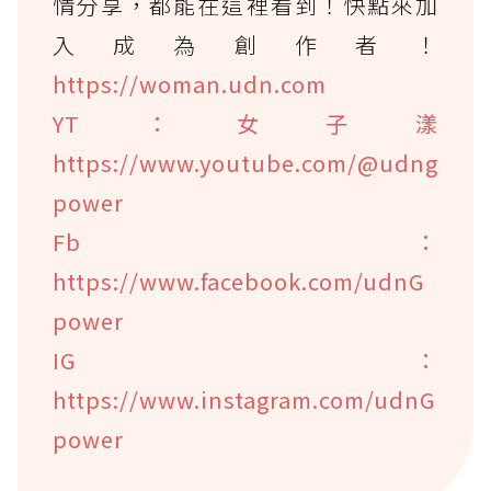
情分享，都能在這裡看到！快點來加
入成為創作者！
https://woman.udn.com
YT：女子漾
https://www.youtube.com/@udng
power
Fb：
https://www.facebook.com/udnG
power
IG：
https://www.instagram.com/udnG
power