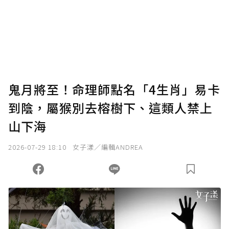
鬼月將至！命理師點名「4生肖」易卡
到陰，屬猴別去榕樹下、這類人禁上
山下海
2026-07-29 18:10
女子漾／編輯ANDREA