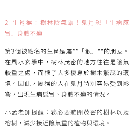
2. 生肖猴：樹林陰氣濃！鬼月恐「生病感
冒」身體不適
第3個被點名的生肖是屬**「猴」**的朋友。
在風水玄學中，樹林茂密的地方往往是陰氣
較重之處，而猴子大多棲息於樹木繁茂的環
境。因此，屬猴的人在鬼月特別容易受到影
響，出現生病感冒、身體不適的情況。
小孟老師提醒：務必要避開茂密的樹林以及
榕樹，減少接近陰氣重的植物與環境。