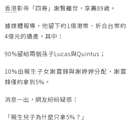
香港
影帝「四哥」謝賢離世，享壽89歲。
據媒體報導，他留下約1億港幣、折合台幣約
4億元的遺產，其中：
90%留給兩個孫子Lucas與Quintus；
10%由親生子女謝霆鋒與謝婷婷分配，謝霆
鋒僅約拿到5%。
消息一出，網友紛紛疑惑：
「親生兒子為什麼只拿5%？」