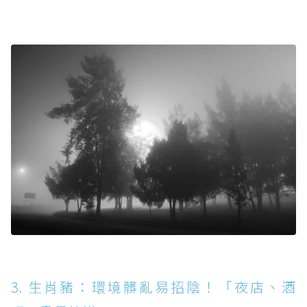
3. 生肖豬：環境髒亂易招陰！「夜店、酒