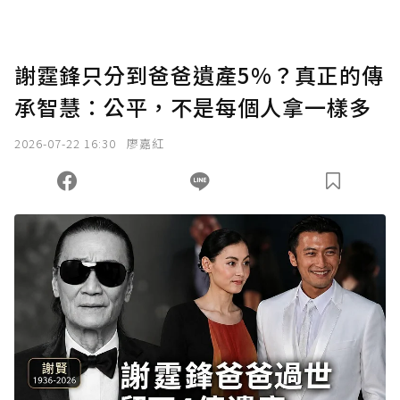
謝霆鋒只分到爸爸遺產5%？真正的傳
承智慧：公平，不是每個人拿一樣多
2026-07-22 16:30
廖嘉紅