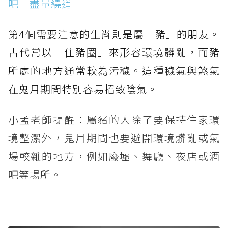
吧」盡量繞道
第4個需要注意的生肖則是屬「豬」的朋友。
古代常以「住豬圈」來形容環境髒亂，而豬
所處的地方通常較為污穢。這種穢氣與煞氣
在鬼月期間特別容易招致陰氣。
小孟老師提醒：屬豬的人除了要保持住家環
境整潔外，鬼月期間也要避開環境髒亂或氣
場較雜的地方，例如廢墟、舞廳、夜店或酒
吧等場所。