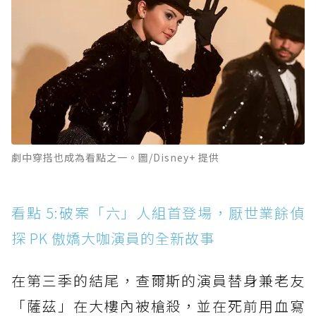
劇中穿搭也成為看點之一。圖/Disney+ 提供
看點 5:破案「六」人組首登場，厭世業餘偵
探 PK 傲嬌大咖演員的全新故事
在第三季的結尾，查爾斯的演員替身兼老友
「薩茲」在大樓內被槍殺，並在死前用血寫