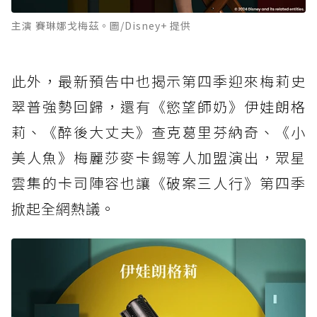
主演 賽琳娜戈梅茲。圖/Disney+ 提供
此外，最新預告中也揭示第四季迎來梅莉史
翠普強勢回歸，還有《慾望師奶》伊娃朗格
莉、《醉後大丈夫》查克葛里芬納奇、《小
美人魚》梅麗莎麥卡錫等人加盟演出，眾星
雲集的卡司陣容也讓《破案三人行》第四季
掀起全網熱議。