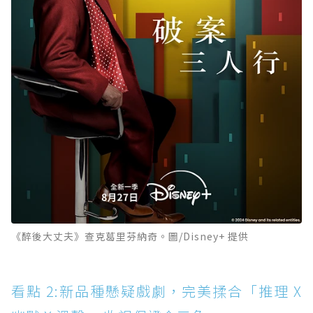
《醉後大丈夫》查克葛里芬納奇。圖/Disney+ 提供
看點 2:新品種懸疑戲劇，完美揉合「推理 X