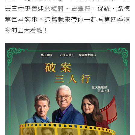
去三季更曾迎來
梅莉·史翠普
、保羅·路德
等巨星客串。這篇就來帶你一起看第四季精
彩的五大看點！