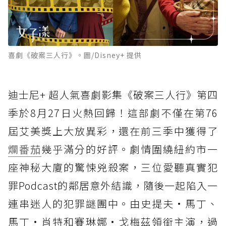
喜劇《破案三人行》。圖/Disney+ 提供
迪士尼+ 超人氣喜劇影集《破案三人行》第四
季於8月27日火熱回歸！這部劇不僅在第76
屆艾美獎上大放異彩，還在前三季中獲得了
爛番茄
幾乎滿分的好評。劇情圍繞紐約市一
座神秘大廈的驚悚兇殺案，三位愛聽真實犯
罪Podcast的鄰居意外結識，隨後一起陷入一
連串迷人的犯罪謎團中。由史提夫·馬丁、
馬丁·肖特和賽琳娜·戈梅茲領銜主演，過