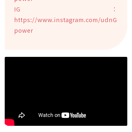
IG：
https://www.instagram.com/udnG
power