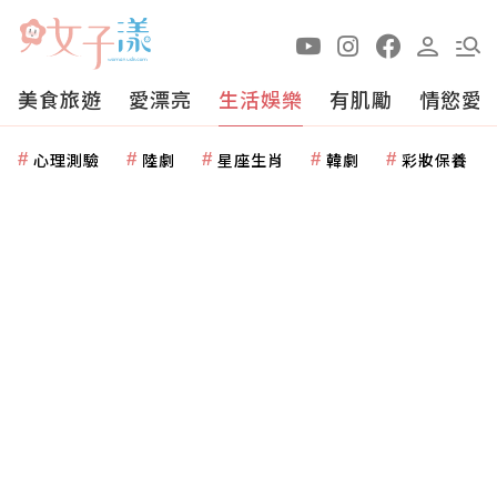
美食旅遊
愛漂亮
生活娛樂
有肌勵
情慾愛
心理測驗
陸劇
星座生肖
韓劇
彩妝保養