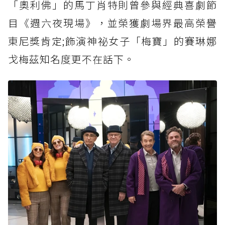
「奧利佛」的馬丁肖特則曾參與經典喜劇節
目《週六夜現場》，並榮獲劇場界最高榮譽
東尼獎肯定;飾演神祕女子「梅寶」的賽琳娜
戈梅茲知名度更不在話下。