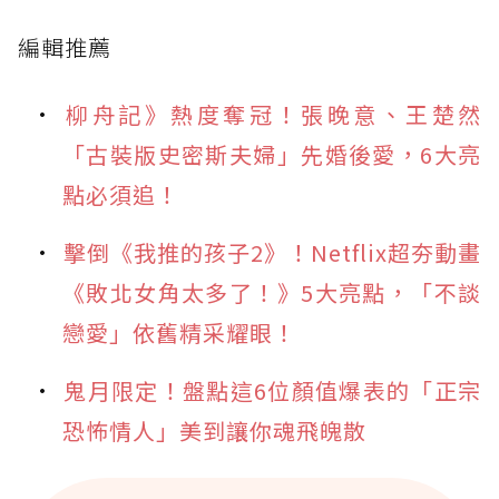
編輯推薦
柳舟記》熱度奪冠！張晚意、王楚然
「古裝版史密斯夫婦」先婚後愛，6大亮
點必須追！
擊倒《我推的孩子2》！Netflix超夯動畫
《敗北女角太多了！》5大亮點，「不談
戀愛」依舊精采耀眼！
鬼月限定！盤點這6位顏值爆表的「正宗
恐怖情人」美到讓你魂飛魄散