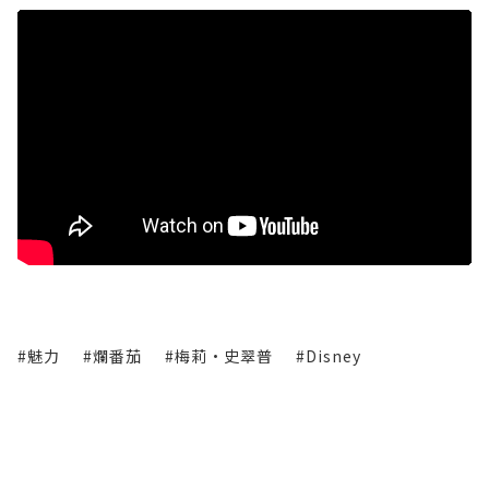
#魅力
#爛番茄
#梅莉·史翠普
#Disney