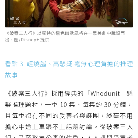
《破案三人行》以獨特的黑色幽默風格在一眾美劇中脫穎而
出。圖/Disney+ 提供
看點 3: 輕燒腦、高懸疑 毫無心理負擔的推理
故事
《破案三人行》採用經典的「Whodunit」懸
疑推理題材，一季 10 集、每集約 30 分鐘，
且每季都有不同的受害者與謎團，絲毫不用
擔心中途上車跟不上話題討論。從破案三人
組、乃至整棟公寓的住戶，人人都與受害者