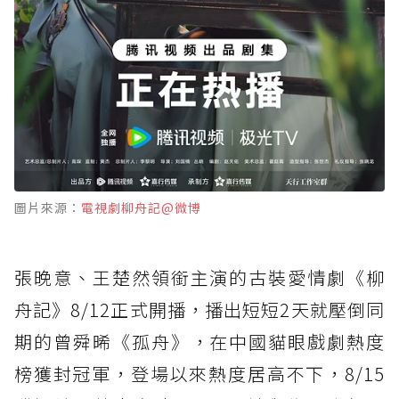
圖片來源：
電視劇柳舟記@微博
張晚意、王楚然領銜主演的古裝愛情劇《柳
舟記》8/12正式開播，播出短短2天就壓倒同
期的曾舜晞《孤舟》，在中國貓眼戲劇熱度
榜獲封冠軍，登場以來熱度居高不下，8/15