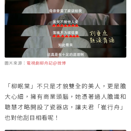
圖片來源：
電視劇柳舟記@微博
「柳眠棠」不只是才貌雙全的美人，更是膽
大心細，擁有商業頭腦，她憑著過人膽識和
聰慧才略開設了瓷器店，讓夫君「崔行舟」
也對他刮目相看呢！