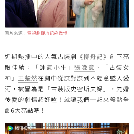
圖片來源：
電視劇柳舟記@微博
近期熱播中的人氣古裝劇《
柳舟記
》創下亮
眼佳績，「帥氣小生」
張晚意
、「古裝女
神」
王楚然
在劇中從諜對諜到不經意墜入愛
河，被譽為是「古裝版史密斯夫婦」，先婚
後愛的劇情超好嗑！就讓我們一起來盤點全
劇6大亮點吧！