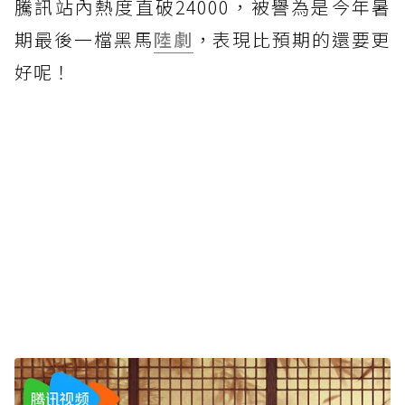
騰訊站內熱度直破24000，被譽為是今年暑
期最後一檔黑馬
陸劇
，表現比預期的還要更
好呢！