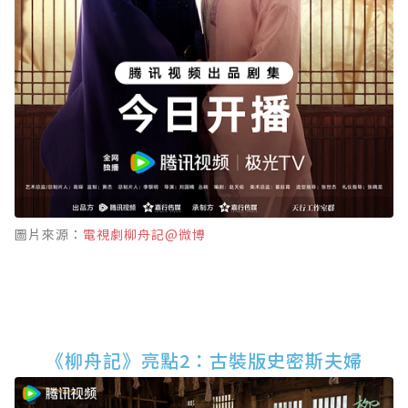
圖片來源：
電視劇柳舟記@微博
《柳舟記》亮點2：古裝版史密斯夫婦