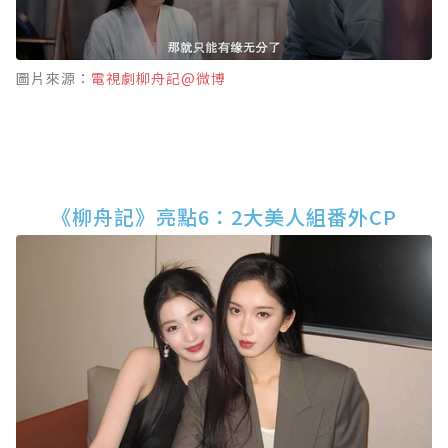
圖片來源：
電視劇柳舟記@微博
《柳舟記》亮點6：2大美人組番外CP