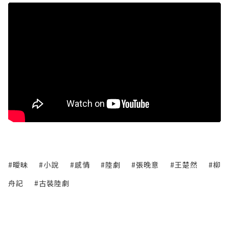
#曖昧
#小說
#感情
#陸劇
#張晚意
#王楚然
#柳
舟記
#古裝陸劇