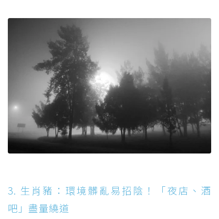
3. 生肖豬：環境髒亂易招陰！「夜店、酒
吧」盡量繞道