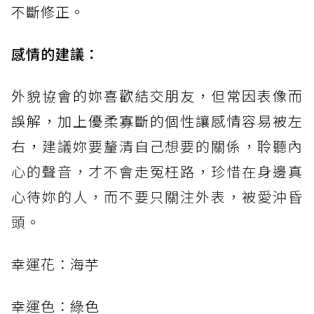
不斷修正。
感情的建議：
外貌協會的妳喜歡結交朋友，但常因表像而
誤解，加上優柔寡斷的個性讓感情容易被左
右，
建議妳要釐清自己想要的關係，聆聽內
心的聲音，才不會走冤枉路，珍惜在身邊
真
心待
妳的人，而不要只關注外表，被愛沖昏
頭。
幸運花：
海芋
幸運色：
綠色