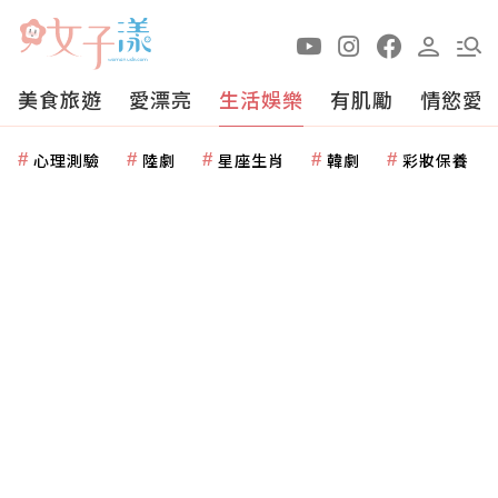
美食旅遊
愛漂亮
生活娛樂
有肌勵
情慾愛
心理測驗
陸劇
星座生肖
韓劇
彩妝保養