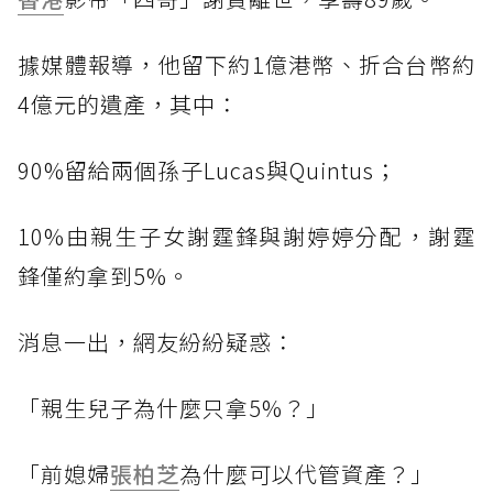
據媒體報導，他留下約1億港幣、折合台幣約
4億元的遺產，其中：
90%留給兩個孫子Lucas與Quintus；
10%由親生子女謝霆鋒與謝婷婷分配，謝霆
鋒僅約拿到5%。
消息一出，網友紛紛疑惑：
「親生兒子為什麼只拿5%？」
「前媳婦
張柏芝
為什麼可以代管資產？」