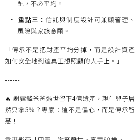
配，不必平均。
重點三：
信託與制度設計可兼顧管理、
風險與家族意願。
「傳承不是把財產平均分掉，而是設計資產
如何安全地到達真正想照顧的人手上。」
------
🔥 謝霆鋒爸爸過世留下4億遺產，親生兒子居
然只拿5%？專家：這不是偏心，而是傳承智
慧！
香港
影帝「四哥」謝賢離世，享壽89歲。