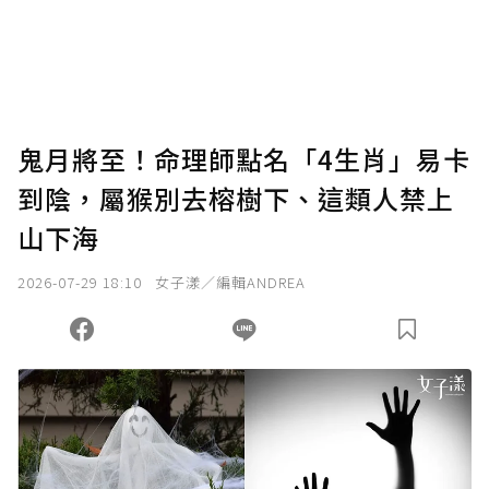
使用「贊助」功能實質回饋給喜愛的作者。可
將您認為適合的點數贈送給作者，一旦使用贊
助點數即不得撤銷，單筆贊助最低點數為30
點，最高點數沒有上限。
U 利點數 1 點 = NTD 1 元。
鬼月將至！命理師點名「4生肖」易卡
到陰，屬猴別去榕樹下、這類人禁上
確認送出
山下海
我已詳閱贊助說明，且同意站方的使用條款。
2026-07-29 18:10
女子漾／編輯ANDREA
您當前剩餘 U 利點數：
0
點；前往
購買點數