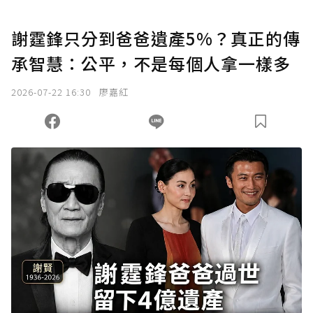
謝霆鋒只分到爸爸遺產5%？真正的傳
承智慧：公平，不是每個人拿一樣多
2026-07-22 16:30
廖嘉紅