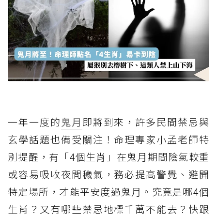
一年一度的
鬼月
即將到來，許多民間禁忌與
玄學話題也備受關注！命理專家小孟老師特
別提醒，有「4個生肖」在鬼月期間陰氣較重
或容易吸收夜間穢氣，務必提高警覺、避開
特定場所，才能平安度過鬼月。究竟是哪4個
生肖？又有哪些禁忌地標千萬不能去？快跟