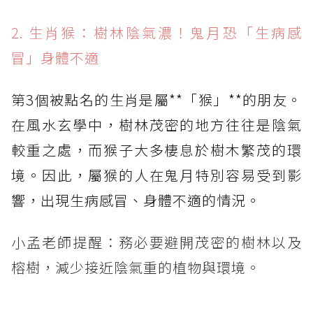
2. 生肖猴：樹林陰氣濃！鬼月恐「生病感
冒」身體不適
第3個被點名的生肖是屬**「猴」**的朋友。
在風水玄學中，樹林茂密的地方往往是陰氣
較重之處，而猴子大多棲息於樹木繁茂的環
境。因此，屬猴的人在鬼月特別容易受到影
響，出現生病感冒、身體不適的情況。
小孟老師提醒：務必要避開茂密的樹林以及
榕樹，減少接近陰氣重的植物與環境。