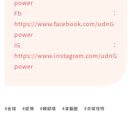
power
Fb：
https://www.facebook.com/udnG
power
IG：
https://www.instagram.com/udnG
power
#金錢
#感情
#韓韶禧
#演藝圈
#京城怪物