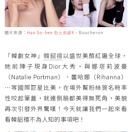
圖片來源：
Han So-hee 한소희@X
、Boucheron
「韓劇女神」
韓韶禧
以盛世美顏紅遍全球，
她前陣子現身Dior大秀，與娜塔莉波曼
（Natalie Portman）、蕾哈娜（Rihanna）
…等國際巨星比美，在場外幫粉絲簽名時率
性咬起筆蓋，就連側臉都美得無死角，美貌
再次引發外界驚嘆！今天就讓我們一起來看
看韓韶禧不為人知的事項吧！