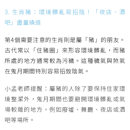
3. 生肖豬：環境髒亂易招陰！「夜店、酒
吧」盡量繞道
第4個需要注意的生肖則是屬「豬」的朋友。
古代常以「住豬圈」來形容環境髒亂，而豬
所處的地方通常較為污穢。這種穢氣與煞氣
在鬼月期間特別容易招致陰氣。
小孟老師提醒：屬豬的人除了要保持住家環
境整潔外，鬼月期間也要避開環境髒亂或氣
場較雜的地方，例如廢墟、舞廳、夜店或酒
吧等場所。