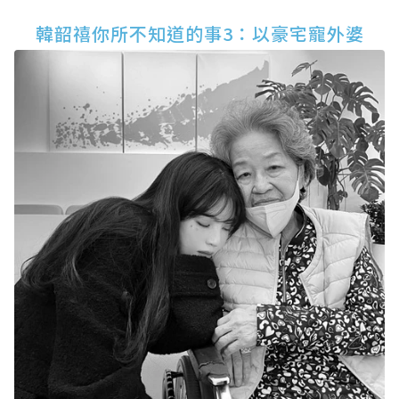
韓韶禧你所不知道的事3：以豪宅寵外婆