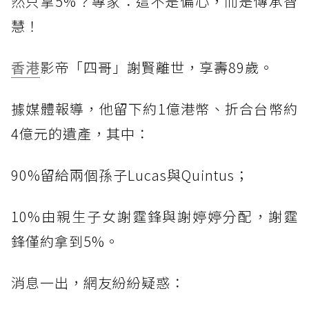
然只拿5%？專家：這不是偏心，而是傳承智
慧！
香港
影帝「四哥」謝賢離世，享壽89歲。
據媒體報導，他留下約1億港幣、折合台幣約
4億元的遺產，其中：
90%留給兩個孫子Lucas與Quintus；
10%由親生子女謝霆鋒與謝婷婷分配，謝霆
鋒僅約拿到5%。
消息一出，網友紛紛疑惑：