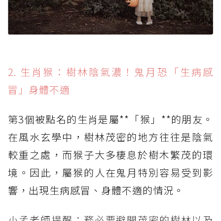
2. 生肖猴：樹林陰氣濃！鬼月恐「生病感
冒」身體不適
第3個被點名的生肖是屬**「猴」**的朋友。
在風水玄學中，樹林茂密的地方往往是陰氣
較重之處，而猴子大多棲息於樹木繁茂的環
境。因此，屬猴的人在鬼月特別容易受到影
響，出現生病感冒、身體不適的情況。
小孟老師提醒：務必要避開茂密的樹林以及