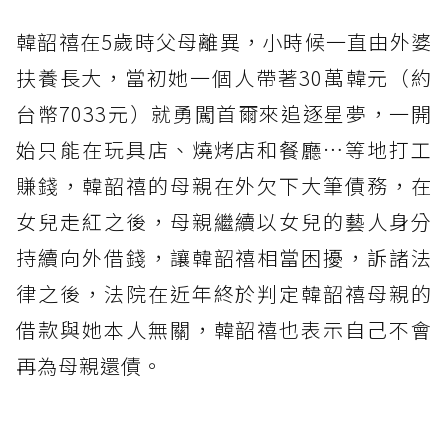
韓韶禧在5歲時父母離異，小時候一直由外婆
扶養長大，當初她一個人帶著30萬韓元（約
台幣7033元）就勇闖首爾來追逐星夢，一開
始只能在玩具店、燒烤店和餐廳…等地打工
賺錢，韓韶禧的母親在外欠下大筆債務，在
女兒走紅之後，母親繼續以女兒的藝人身分
持續向外借錢，讓韓韶禧相當困擾，訴諸法
律之後，法院在近年終於判定韓韶禧母親的
借款與她本人無關，韓韶禧也表示自己不會
再為母親還債。