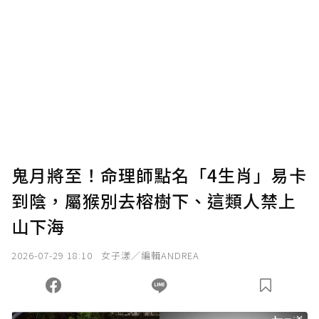
鬼月將至！命理師點名「4生肖」易卡
到陰，屬猴別去榕樹下、這類人禁上
山下海
2026-07-29 18:10
女子漾／編輯ANDREA