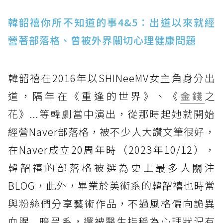
韓韶禧你所不知道的事4&5：出道以來就經
營著部落格、曾被外界關切心理健康問題
韓韶禧在2016年以SHINeeMV女主角身分出
道，隔年在《重逢的世界》、《
金錢
之
花》...等韓劇當中演出，從那時起她就開始
經營Naver部落格，被不少人大讚文筆很好，
在Naver成立20周年時（2023年10/12），
韓韶禧的部落格被選為史上最多人關注
BLOG，此外，畢業於美術系的韓韶禧也時常
與粉絲們分享藝術作品，不過風格偏向詭異
血腥...暗黑系，還被醫生指稱為心理狀況有