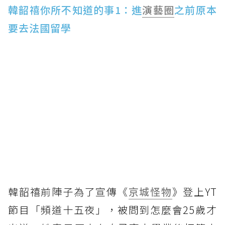
韓韶禧你所不知道的事1：進
演藝圈
之前原本
要去法國留學
韓韶禧前陣子為了宣傳《
京城怪物
》登上YT
節目「頻道十五夜」，被問到怎麼會25歲才