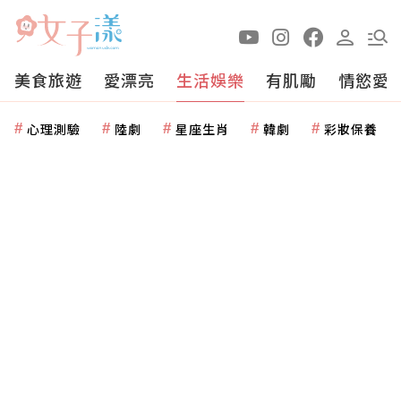
美食旅遊
愛漂亮
生活娛樂
有肌勵
情慾愛
心理測驗
陸劇
星座生肖
韓劇
彩妝保養