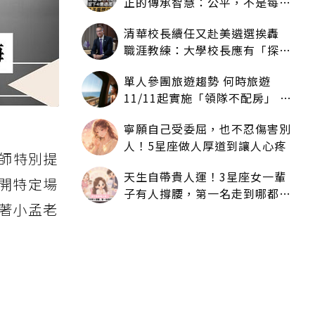
正的傳承智慧：公平，不是每個
人拿一樣多
清華校長續任又赴美遴選挨轟
職涯教練：大學校長應有「探
索」職涯權利嗎？
單人參團旅遊趨勢 何時旅遊
11/11起實施「領隊不配房」 落
單更免收單房差
寧願自己受委屈，也不忍傷害別
人！5星座做人厚道到讓人心疼
師特別提
天生自帶貴人運！3星座女一輩
開特定場
子有人撐腰，第一名走到哪都吃
著小孟老
得開