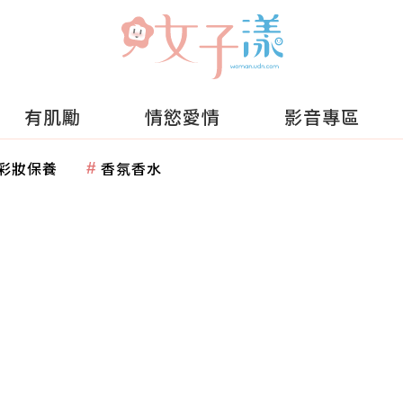
有肌勵
情慾愛情
影音專區
彩妝保養
香氛香水