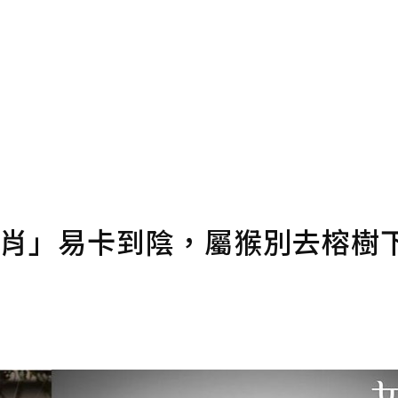
確認送出
條款。
點數
生肖」易卡到陰，屬猴別去榕樹