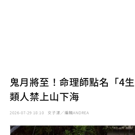
我已詳閱贊助說明，且同意站方的使用
您當前剩餘 U 利點數：
0
點；前往
購買
鬼月將至！命理師點名「4
類人禁上山下海
2026-07-29 18:10
女子漾／編輯ANDREA