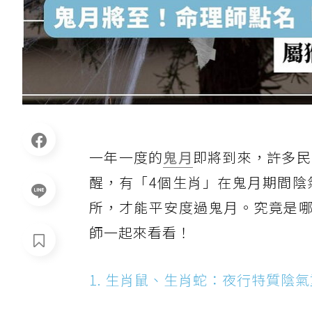
一年一度的
鬼月
即將到來，許多民
醒，有「4個生肖」在鬼月期間陰
所，才能平安度過鬼月。究竟是哪
師一起來看看！
1. 生肖鼠、生肖蛇：夜行特質陰