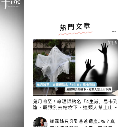
熱門文章
鬼月將至！命理師點名「4生肖」易卡到
陰，屬猴別去榕樹下、這類人禁上山下
海
謝霆鋒只分到爸爸遺產5%？真