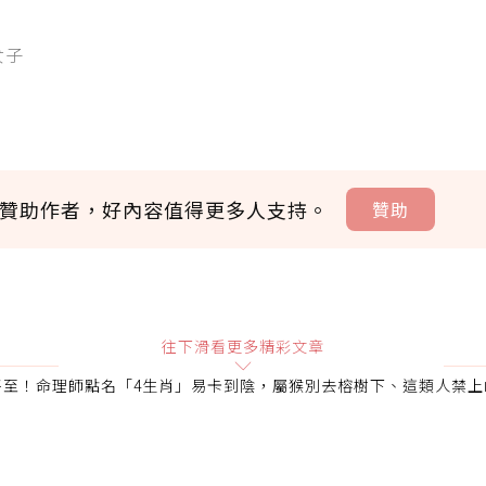
女子
贊助作者，好內容值得更多人支持。
贊助
贊助說明
往下滑看更多精彩文章
將至！命理師點名「4生肖」易卡到陰，屬猴別去榕樹下、這類人禁上
會員可以使用「贊助」功能實質回饋給喜愛的作者。可將您認
即不得撤銷，單筆贊助最低點數為30點，最高點數沒有上限