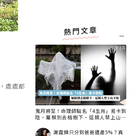
熱門文章
，處處都
鬼月將至！命理師點名「4生肖」易卡到
陰，屬猴別去榕樹下、這類人禁上山下
海
謝霆鋒只分到爸爸遺產5%？真