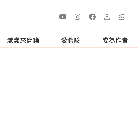
漾漾來開箱
愛體驗
成為作者