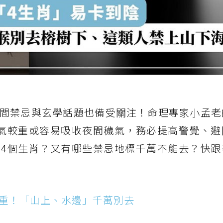
間禁忌與玄學話題也備受關注！命理專家小孟老
氣較重或容易吸收夜間穢氣，務必提高警覺、避
4個生肖？又有哪些禁忌地標千萬不能去？快跟
氣重！「山上、水邊」千萬別去