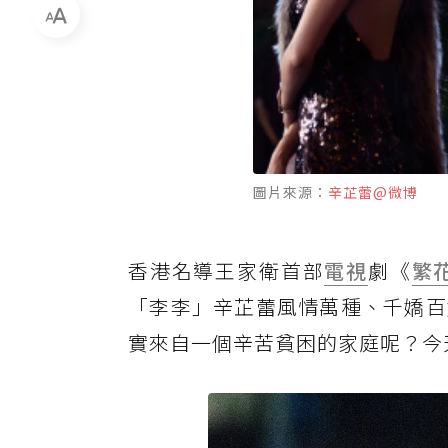
圖片來源：
辛芷蕾@微博
香港名導王家衛首部
電視
劇《
繁
「李李」辛芷蕾風情萬種、千嬌百
實來自一個辛苦貧困的家庭呢？今