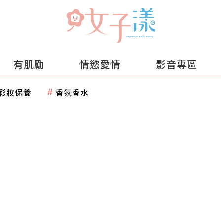
有肌勵
情慾愛情
影音專區
彩妝保養
香氛香水