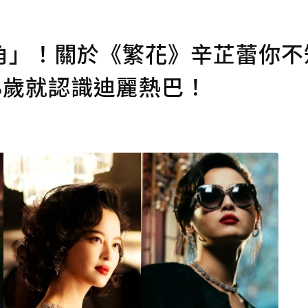
角」！關於《繁花》辛芷蕾你不
8歲就認識迪麗熱巴！