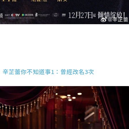
》辛芷蕾你不知道事1：曾經改名3次