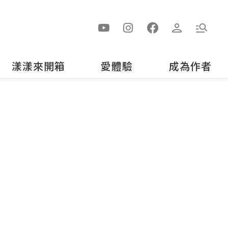
漾漾來開箱
愛體驗
成為作者