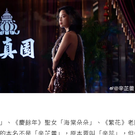
」、《慶餘年》聖女「海棠朵朵」、《繁花》老
的本名不是「辛芷蕾」，原本要叫「辛蕊」，但