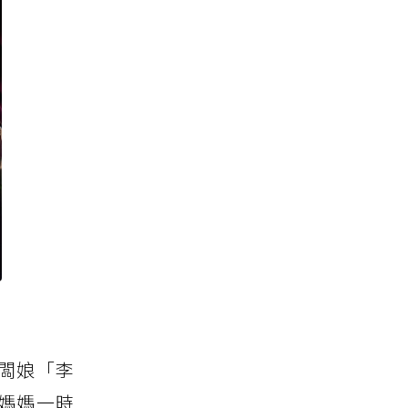
闆娘「李
媽媽一時