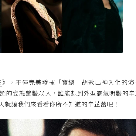
花
》，不僅完美發揮「寶總」胡歌出神入化的演
媚的姿態驚豔眾人，誰能想到外型霸氣明豔的辛
天就讓我們來看看你所不知道的辛芷蕾吧！