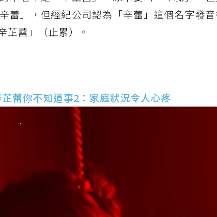
辛蕾」，但經紀公司認為「辛蕾」這個名字發音
辛芷蕾」（止累）。
辛芷蕾你不知道事2：家庭狀況令人心疼