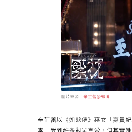
圖片來源：
辛芷蕾@微博
辛芷蕾以《如懿傳》惡女「嘉貴妃
李」受到許多觀眾喜愛，但其實她