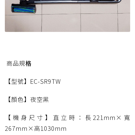
商品規
格
【型號】EC-SR9TW
【顏色】夜空黑
【機身尺寸】直立時：長221mm×寬
267mm×高1030mm