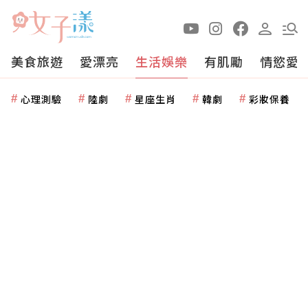
美食旅遊
愛漂亮
生活娛樂
有肌勵
情慾愛
心理測驗
陸劇
星座生肖
韓劇
彩妝保養