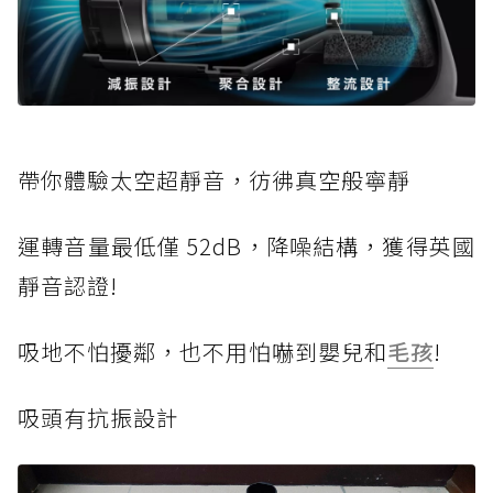
帶你體驗太空超靜音，彷彿真空般寧靜
運轉音量最低僅 52dB，降噪結構，獲得英國
靜音認證!
吸地不怕擾鄰，也不用怕嚇到嬰兒和
毛孩
!
吸頭有抗振設計