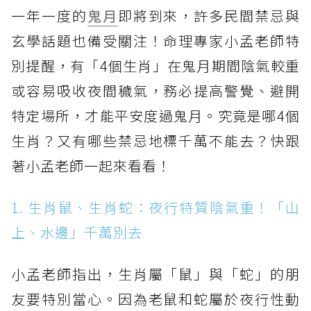
一年一度的
鬼月
即將到來，許多民間禁忌與
玄學話題也備受關注！命理專家小孟老師特
別提醒，有「4個生肖」在鬼月期間陰氣較重
或容易吸收夜間穢氣，務必提高警覺、避開
特定場所，才能平安度過鬼月。究竟是哪4個
生肖？又有哪些禁忌地標千萬不能去？快跟
著小孟老師一起來看看！
1. 生肖鼠、生肖蛇：夜行特質陰氣重！「山
上、水邊」千萬別去
小孟老師指出，生肖屬「鼠」與「蛇」的朋
友要特別當心。因為老鼠和蛇屬於夜行性動