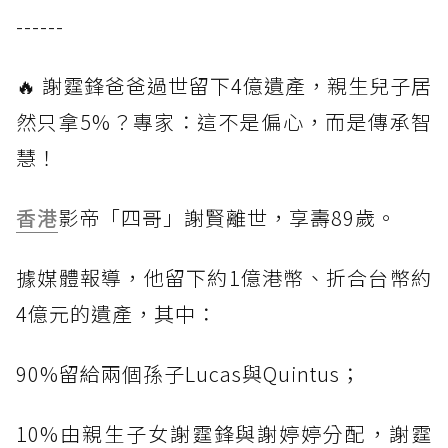
------
🔥 謝霆鋒爸爸過世留下4億遺產，親生兒子居
然只拿5%？專家：這不是偏心，而是傳承智
慧！
香港
影帝「四哥」謝賢離世，享壽89歲。
據媒體報導，他留下約1億港幣、折合台幣約
4億元的遺產，其中：
90%留給兩個孫子Lucas與Quintus；
10%由親生子女謝霆鋒與謝婷婷分配，謝霆