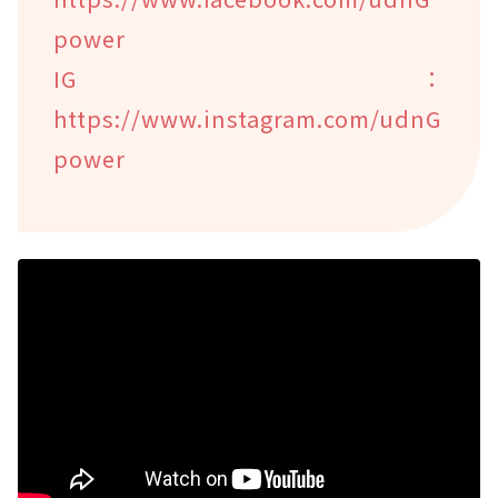
power
IG：
https://www.instagram.com/udnG
power