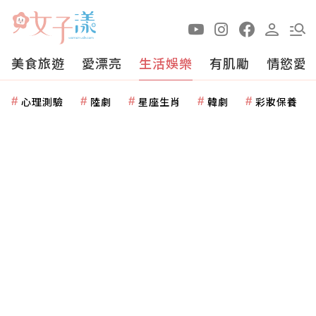
美食旅遊
愛漂亮
生活娛樂
有肌勵
情慾愛
心理測驗
陸劇
星座生肖
韓劇
彩妝保養