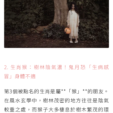
2. 生肖猴：樹林陰氣濃！鬼月恐「生病感
冒」身體不適
第3個被點名的生肖是屬**「猴」**的朋友。
在風水玄學中，樹林茂密的地方往往是陰氣
較重之處，而猴子大多棲息於樹木繁茂的環