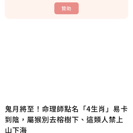
贊助
贊助說明
為了鼓勵作者持續創作更好的內容，會員可以
使用「贊助」功能實質回饋給喜愛的作者。可
將您認為適合的點數贈送給作者，一旦使用贊
助點數即不得撤銷，單筆贊助最低點數為30
點，最高點數沒有上限。
U 利點數 1 點 = NTD 1 元。
鬼月將至！命理師點名「4生肖」易卡
到陰，屬猴別去榕樹下、這類人禁上
確認送出
山下海