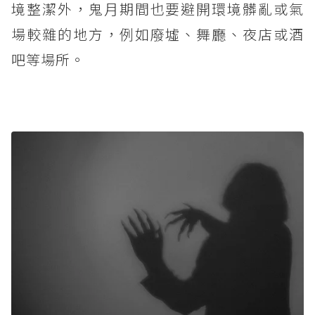
境整潔外，鬼月期間也要避開環境髒亂或氣
場較雜的地方，例如廢墟、舞廳、夜店或酒
吧等場所。