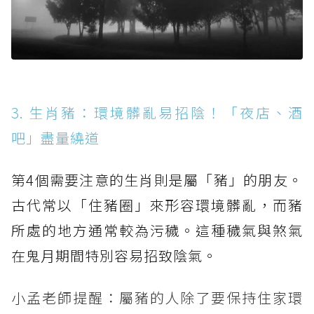
3. 生肖豬：環境髒亂易招陰！「夜店、酒
吧」盡量繞道
第4個需要注意的生肖則是屬「豬」的朋友。
古代常以「住豬圈」來形容環境髒亂，而豬
所處的地方通常較為污穢。這種穢氣與煞氣
在鬼月期間特別容易招致陰氣。
小孟老師提醒：屬豬的人除了要保持住家環