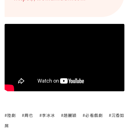
#陸劇
#周也
#李冰冰
#趙麗穎
#必看戲劇
#沉香如
屑