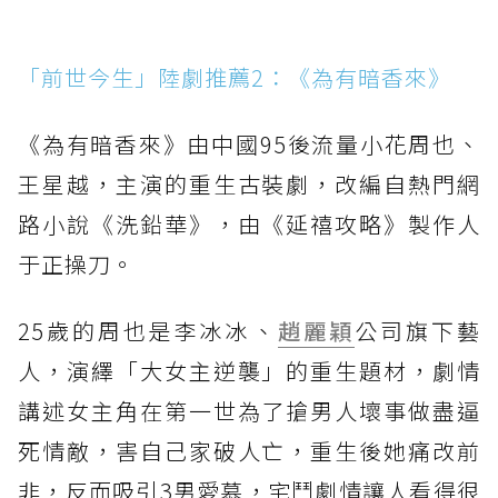
「前世今生」陸劇推薦2：《為有暗香來》
《為有暗香來》由中國95後流量小花周也、
王星越，主演的重生古裝劇，改編自熱門網
路小說《洗鉛華》，由《延禧攻略》製作人
于正操刀。
25歲的周也是李冰冰、
趙麗穎
公司旗下藝
人，演繹「大女主逆襲」的重生題材，劇情
講述女主角在第一世為了搶男人壞事做盡逼
死情敵，害自己家破人亡，重生後她痛改前
非，反而吸引3男愛慕，宅鬥劇情讓人看得很