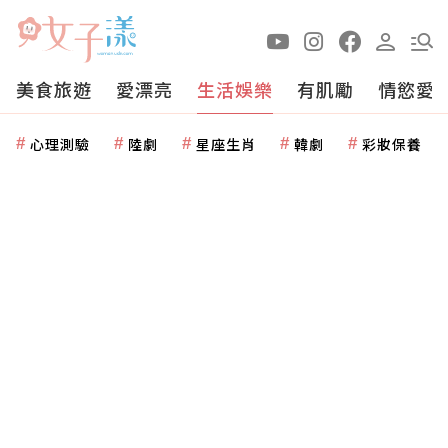
美食旅遊
愛漂亮
生活娛樂
有肌勵
情慾愛
心理測驗
陸劇
星座生肖
韓劇
彩妝保養