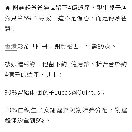
🔥 謝霆鋒爸爸過世留下4億遺產，親生兒子居
然只拿5%？專家：這不是偏心，而是傳承智
慧！
香港
影帝「四哥」謝賢離世，享壽89歲。
據媒體報導，他留下約1億港幣、折合台幣約
4億元的遺產，其中：
90%留給兩個孫子Lucas與Quintus；
10%由親生子女謝霆鋒與謝婷婷分配，謝霆
鋒僅約拿到5%。