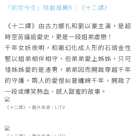
「前世今生」陸劇推薦9：《十二譚》
《十二譚》由古力娜扎和劉以豪主演，是超
時空苦逼追愛史，更是一段姐弟虐戀！
千年女妖夜明，和剛幻化成人形的石頭金性
堅以姐弟相伴相守，但弟弟愛上姊姊，只可
惜姊姊愛的是渣男，弟弟因而開啟穿越千年
的守護。兩人的愛恨糾葛纏綿千年，開啟了
一段或爆笑熱血、感人甜蜜的故事。
《十二譚》。圖片來源：LiTV