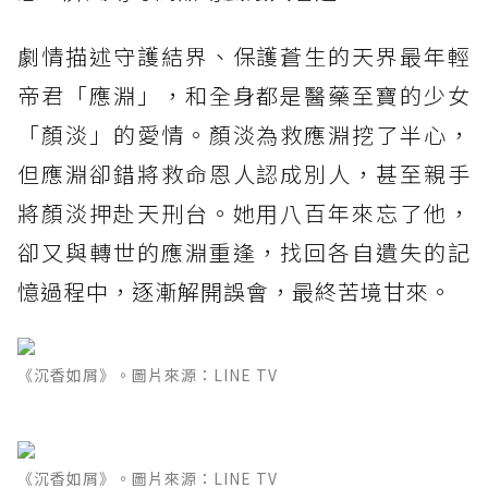
劇情描述守護結界、保護蒼生的天界最年輕
帝君「應淵」，和全身都是醫藥至寶的少女
「顏淡」的愛情。顏淡為救應淵挖了半心，
但應淵卻錯將救命恩人認成別人，甚至親手
將顏淡押赴天刑台。她用八百年來忘了他，
卻又與轉世的應淵重逢，找回各自遺失的記
憶過程中，逐漸解開誤會，最終苦境甘來。
《沉香如屑》。圖片來源：LINE TV
《沉香如屑》。圖片來源：LINE TV