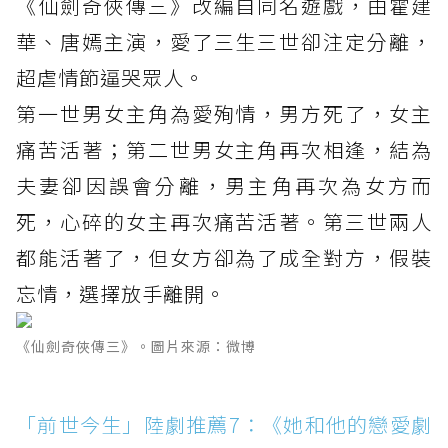
《仙劍奇俠傳三》改編自同名遊戲，由霍建
華、唐嫣主演，愛了三生三世卻注定分離，
超虐情節逼哭眾人。
第一世男女主角為愛殉情，男方死了，女主
痛苦活著；第二世男女主角再次相逢，結為
夫妻卻因誤會分離，男主角再次為女方而
死，心碎的女主再次痛苦活著。第三世兩人
都能活著了，但女方卻為了成全對方，假裝
忘情，選擇放手離開。
《仙劍奇俠傳三》。圖片來源：微博
「前世今生」陸劇推薦7：《她和他的戀愛劇