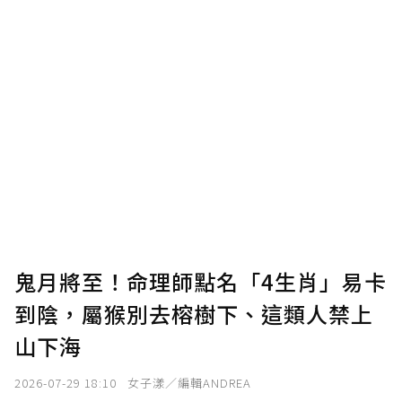
鬼月將至！命理師點名「4生肖」易卡
到陰，屬猴別去榕樹下、這類人禁上
山下海
2026-07-29 18:10
女子漾／編輯ANDREA