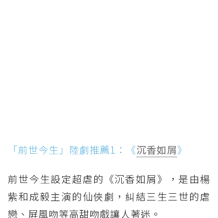
「前世今生」陸劇推薦1：《
沉香如屑
》
前世今生設定超虐的《沉香如屑》，是由楊
紫和成毅主演的仙俠劇，糾結三生三世的虐
戀、屏風吻等高甜吻戲讓人著迷。