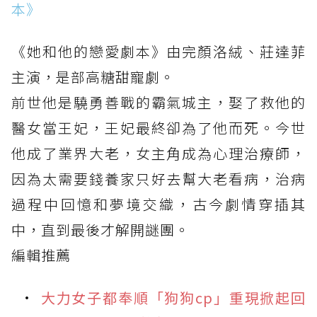
本》
《她和他的戀愛劇本》由完顏洛絨、莊達菲
主演，是部高糖甜寵劇。
前世他是驍勇善戰的霸氣城主，娶了救他的
醫女當王妃，王妃最終卻為了他而死。今世
他成了業界大老，女主角成為心理治療師，
因為太需要錢養家只好去幫大老看病，治病
過程中回憶和夢境交織，古今劇情穿插其
中，直到最後才解開謎團。
編輯推薦
大力女子都奉順「狗狗cp」重現掀起回