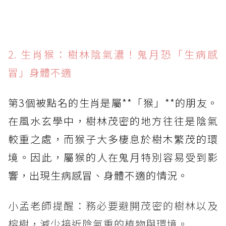
2. 生肖猴：樹林陰氣濃！鬼月恐「生病感
冒」身體不適
第3個被點名的生肖是屬**「猴」**的朋友。
在風水玄學中，樹林茂密的地方往往是陰氣
較重之處，而猴子大多棲息於樹木繁茂的環
境。因此，屬猴的人在鬼月特別容易受到影
響，出現生病感冒、身體不適的情況。
小孟老師提醒：務必要避開茂密的樹林以及
榕樹，減少接近陰氣重的植物與環境。