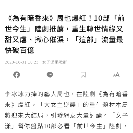
《為有暗香來》周也爆紅！10部「前
世今生」陸劇推薦，重生轉世情緣又
甜又虐、揪心催淚，「這部」流量最
快破百億
2023-10-31 10:23
女子漾編輯群
李冰冰
力捧的藝人
周也
，在
陸劇
《為有暗香
來》爆紅，「大女主逆襲」的重生題材本周
將迎來大結局，引發網友大量討論。「女子
漾」幫你盤點10部必看「前世今生」陸劇，