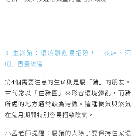
3. 生肖豬：環境髒亂易招陰！「夜店、酒
吧」盡量繞道
第4個需要注意的生肖則是屬「豬」的朋友。
古代常以「住豬圈」來形容環境髒亂，而豬
所處的地方通常較為污穢。這種穢氣與煞氣
在鬼月期間特別容易招致陰氣。
小孟老師提醒：屬豬的人除了要保持住家環