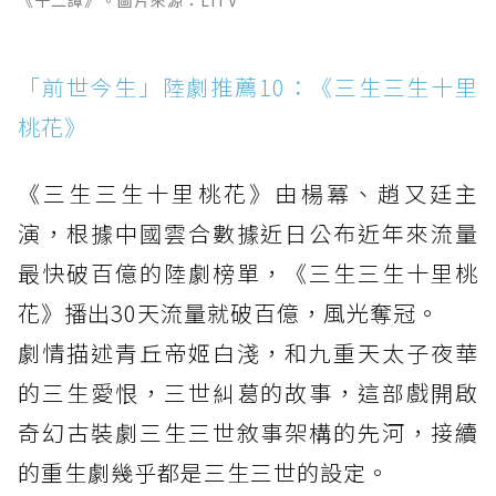
《十二譚》。圖片來源：LiTV
「前世今生」陸劇推薦10：《三生三生十里
桃花》
《三生三生十里桃花》由楊冪、趙又廷主
演，根據中國雲合數據近日公布近年來流量
最快破百億的陸劇榜單，《三生三生十里桃
花》播出30天流量就破百億，風光奪冠。
劇情描述青丘帝姬白淺，和九重天太子夜華
的三生愛恨，三世糾葛的故事，這部戲開啟
奇幻古裝劇三生三世敘事架構的先河，接續
的重生劇幾乎都是三生三世的設定。