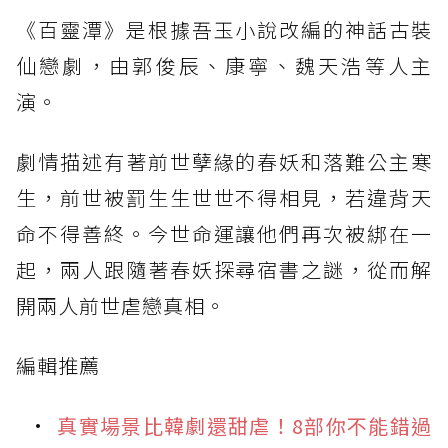
《百靈潭》是根據吾玉小說改編的神話古裝
仙戀劇，由郭俊辰、康寧、魏天浩等人主
演。
劇情描述有著前世孽緣的春妖和落難公主寒
生，前世被罰生生世世不得相見，若違背天
命不得善終。今世命運讓他們再次被綁在一
起，兩人跟隨著春妖探尋宿書之謎，從而解
開兩人前世虐戀真相。
編輯推薦
真實場景比韓劇還甜虐！8部你不能錯過