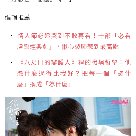
編輯推薦
情人節必追哭到不敢再看！十部「必看
虐戀經典劇」，揪心裂肺悲到最高點
《八尺門的辯護人》裡的職場哲學：他
憑什麼過得比我好？把每一個「憑什
麼」換成「為什麼」