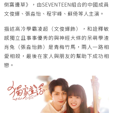
倒窩邊草》，由SEVENTEEN組合的中國成員
文俊輝、張淼怡、程宇峰、蘇倚等人主演。
描述高冷學霸凌超（文俊輝飾），和詮釋敏
感獨立且事事優秀的與神經大條的呆萌學渣
肖兔（張淼怡飾）是青梅竹馬，兩人一路相
愛相殺，最後在家人與朋友的幫助下成功相
戀。