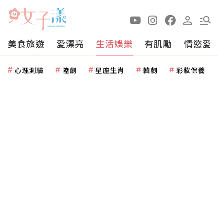
美食旅遊
愛漂亮
生活娛樂
有肌勵
情慾愛
心理測驗
陸劇
星座生肖
韓劇
彩妝保養