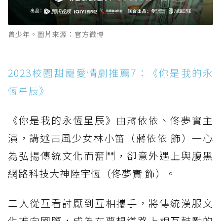
曾少年。圖片來源：官方微博
2023校園甜寵愛情劇推薦7：《你是我的永
恆星辰》
《你是我的永恆星辰》由蔣依依、佟夢實主
演，講述古風少女林小笛（蔣依依 飾）一心
為弘揚傳統文化而奮鬥，卻意外遇上與腹黑
網路科技大神陸宇恆（佟夢實 飾）。
二人從互看討厭到互相攜手，將傳統漢服文
化推向國際，成為在夢想道路上相互鼓勵的