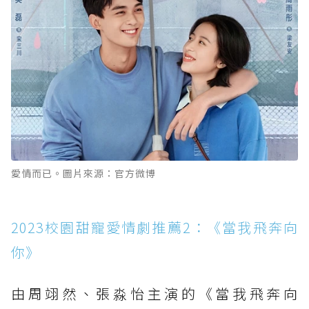
愛情而已。圖片來源：官方微博
2023校園甜寵愛情劇推薦2：《當我飛奔向
你》
由周翊然、張淼怡主演的《當我飛奔向