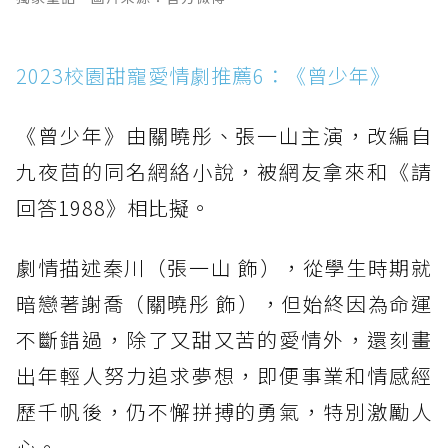
2023校園甜寵愛情劇推薦6：《曾少年》
《曾少年》由關曉彤、張一山主演，改編自
九夜茴的同名網絡小說，被網友拿來和《請
回答1988》相比擬。
劇情描述秦川（張一山 飾），從學生時期就
暗戀著謝喬（關曉彤 飾），但始終因為命運
不斷錯過，除了又甜又苦的愛情外，還刻畫
出年輕人努力追求夢想，即便事業和情感經
歷千帆後，仍不懈拼搏的勇氣，特別激勵人
心。