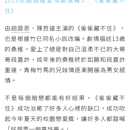
2023校園甜寵愛情劇推薦3：《偷偷藏不
住》
由
趙露思
、陳哲遠主演的《偷偷藏不住》，
也是根據竹已同名小說改編。劇情描述13歲
的桑稚，愛上了總是對自己溫柔不已的大哥
哥段嘉許，成年後的桑稚終於如願和段嘉許
重逢，青梅竹馬的兄妹情逐漸開展為男女感
情。
不是每個暗戀都能有好結果，《偷偷藏不
住》成功治癒了好多人心裡的缺口，成功吹
起今年夏天的校園戀愛風，讓好多人都甜喊
「好想要一個嘉許哥。」