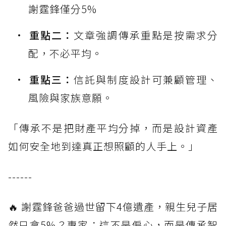
謝霆鋒僅分5%
重點二：
文章強調傳承重點是按需求分
配，不必平均。
重點三：
信託與制度設計可兼顧管理、
風險與家族意願。
「傳承不是把財產平均分掉，而是設計資產
如何安全地到達真正想照顧的人手上。」
------
🔥 謝霆鋒爸爸過世留下4億遺產，親生兒子居
然只拿5%？專家：這不是偏心，而是傳承智