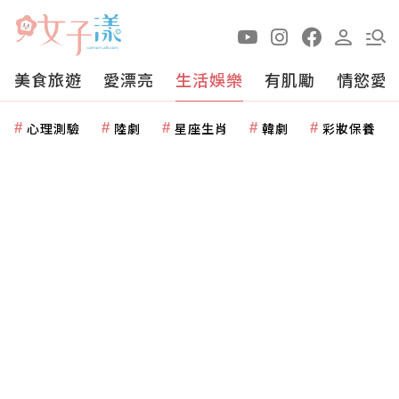
美食旅遊
愛漂亮
生活娛樂
有肌勵
情慾愛
心理測驗
陸劇
星座生肖
韓劇
彩妝保養