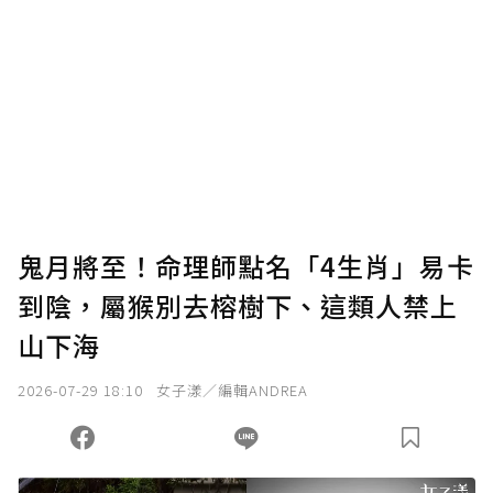
為了鼓勵作者持續創作更好的內容，會員可以
使用「贊助」功能實質回饋給喜愛的作者。可
將您認為適合的點數贈送給作者，一旦使用贊
助點數即不得撤銷，單筆贊助最低點數為30
點，最高點數沒有上限。
U 利點數 1 點 = NTD 1 元。
鬼月將至！命理師點名「4生肖」易卡
到陰，屬猴別去榕樹下、這類人禁上
確認送出
山下海
我已詳閱贊助說明，且同意站方的使用條款。
2026-07-29 18:10
女子漾／編輯ANDREA
您當前剩餘 U 利點數：
0
點；前往
購買點數