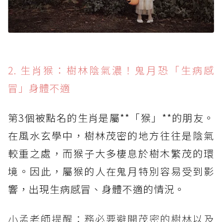
2. 生肖猴：樹林陰氣濃！鬼月恐「生病感
冒」身體不適
第3個被點名的生肖是屬**「猴」**的朋友。
在風水玄學中，樹林茂密的地方往往是陰氣
較重之處，而猴子大多棲息於樹木繁茂的環
境。因此，屬猴的人在鬼月特別容易受到影
響，出現生病感冒、身體不適的情況。
小孟老師提醒：務必要避開茂密的樹林以及