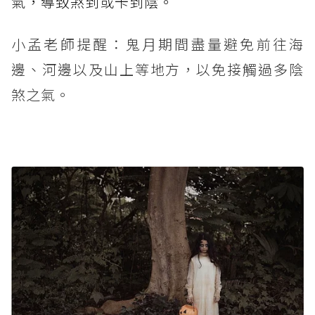
氣，導致煞到或卡到陰。
小孟老師提醒：鬼月期間盡量避免前往海
邊、河邊以及山上等地方，以免接觸過多陰
煞之氣。