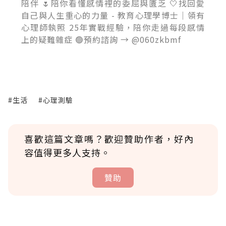
陪伴 🌷陪你看懂感情裡的委屈與匱乏 🤍找回愛
自己與人生重心的力量 - 教育心理學博士｜領有
心理師執照 25年實戰經驗，陪你走過每段感情
上的疑難雜症 🟢預約諮詢 → @060zkbmf
#生活
#心理測驗
喜歡這篇文章嗎？歡迎贊助作者，好內
容值得更多人支持。
贊助
贊助說明