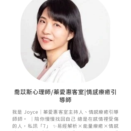
喬苡斯心理師/蓁愛惠客室|情感療癒引
導師
我是 Joyce｜蓁愛惠客室主持人、情感療癒引導
師師。 ｜陪你慢慢找回自己 總是在感情裡受傷
的人，私訊「7」 ✨易經解析×能量療癒×情感