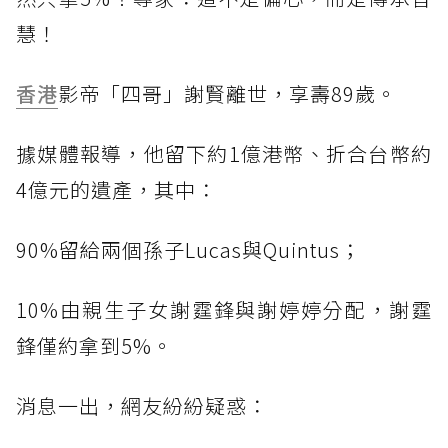
慧！
香港
影帝「四哥」謝賢離世，享壽89歲。
據媒體報導，他留下約1億港幣、折合台幣約
4億元的遺產，其中：
90%留給兩個孫子Lucas與Quintus；
10%由親生子女謝霆鋒與謝婷婷分配，謝霆
鋒僅約拿到5%。
消息一出，網友紛紛疑惑：