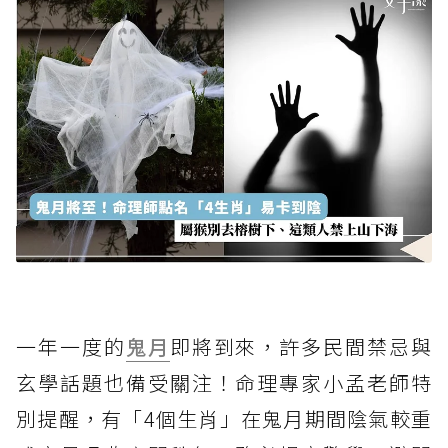
一年一度的
鬼月
即將到來，許多民間禁忌與
玄學話題也備受關注！命理專家小孟老師特
別提醒，有「4個生肖」在鬼月期間陰氣較重