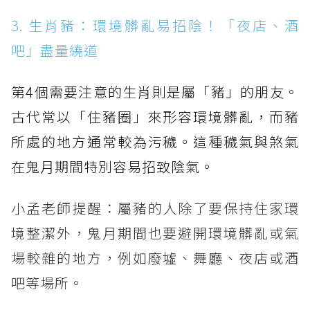
3. 生肖豬：環境髒亂易招陰！「夜店、酒
吧」盡量繞道
第4個需要注意的生肖則是屬「豬」的朋友。
古代常以「住豬圈」來形容環境髒亂，而豬
所處的地方通常較為污穢。這種穢氣與煞氣
在鬼月期間特別容易招致陰氣。
小孟老師提醒：屬豬的人除了要保持住家環
境整潔外，鬼月期間也要避開環境髒亂或氣
場較雜的地方，例如廢墟、舞廳、夜店或酒
吧等場所。