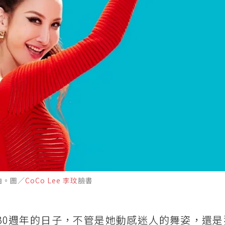
曲。圖／
CoCo Lee 李玟
臉書
30週年的日子，不管是她動感迷人的舞姿，還是