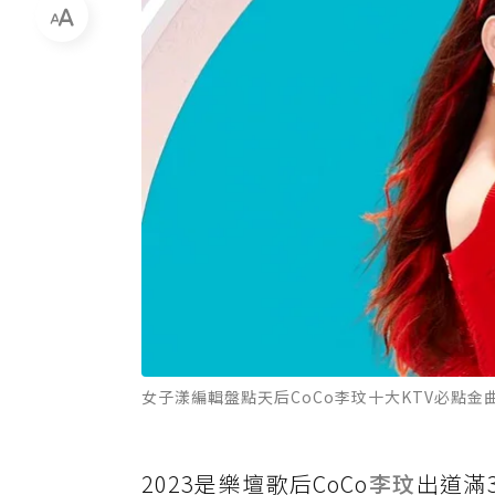
女子漾編輯盤點天后CoCo李玟十大KTV必點金
2023是樂壇歌后CoCo
李玟
出道滿