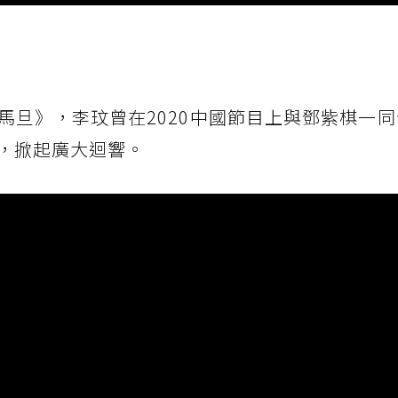
馬旦》，李玟曾在2020中國節目上與鄧紫棋一
，掀起廣大迴響。