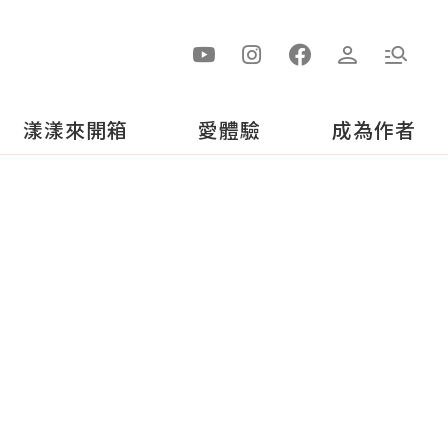
漾漾來開箱
愛體驗
成為作者