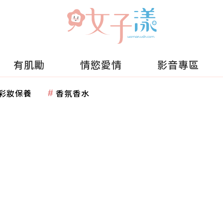
有肌勵
情慾愛情
影音專區
彩妝保養
香氛香水