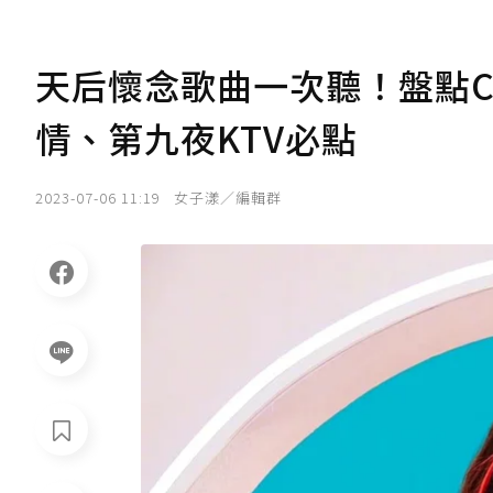
天后懷念歌曲一次聽！盤點CoC
情、第九夜KTV必點
2023-07-06 11:19
女子漾／編輯群