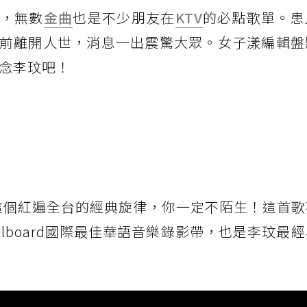
，無數
金曲
也是不少朋友在
KTV
的必點歌單。患
前離開人世，消息一出震驚大眾。女子漾編輯盤
懷念李玟吧！
Da Di」這個紅遍全台的經典旋律，你一定不陌生！這首
llboard國際最佳華語音樂錄影帶，也是李玟最