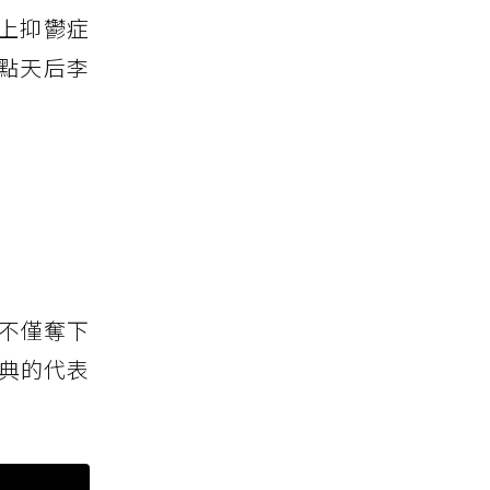
上抑鬱症
點天后李
歌不僅奪下
經典的代表