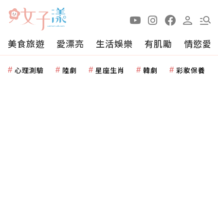
美食旅遊
愛漂亮
生活娛樂
有肌勵
情慾愛
心理測驗
陸劇
星座生肖
韓劇
彩妝保養