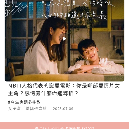
MBTI人格代表的戀愛電影：你是哪部愛情片女
主角？感情藏什麼命運轉折？
#今生也請多指教
女子漾／編輯張念慈
2025.07.09
聯合線上公司 著作權所有 ©2022