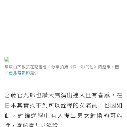
導演山下敦弘在記者會，分享拍攝《快一秒的他》的趣事。圖
／
台北電影節
提供
宮藤官九郎也讚大霈演出迷人且有喜感，在
日本其實找不到可以詮釋的女演員，也因如
此，討論過程中有人提出男女對換的可能
性，宮藤官九郎笑說：