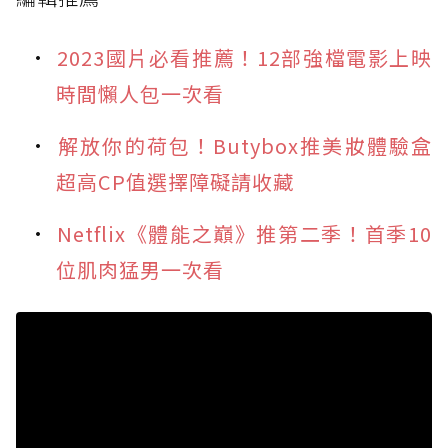
2023國片必看推薦！12部強檔電影上映
時間懶人包一次看
解放你的荷包！Butybox推美妝體驗盒
超高CP值選擇障礙請收藏
Netflix《體能之巔》推第二季！首季10
位肌肉猛男一次看