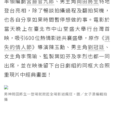
率領編劇
宮藤官九郎
、男主角
岡田將生
特地
登台亮相，除了暢談拍攝過程及翻拍契機，
也各自分享如果時間暫停想做的事。電影於
當天晚上在臺北市中山堂盛大舉行台灣首
映，吸引600位熱情影迷共襄盛舉，原作《
消
失的情人節
》導演陳玉勳、男主角
劉冠廷
、
女主角李霈瑜、監製葉如芬及李烈也都一同
出席，並在映後留下台日劇組的同框大合照
重現片中經典畫面！
男神岡田將生一登場就掀起全場影迷瘋狂。圖／女子漾編輯拍
攝