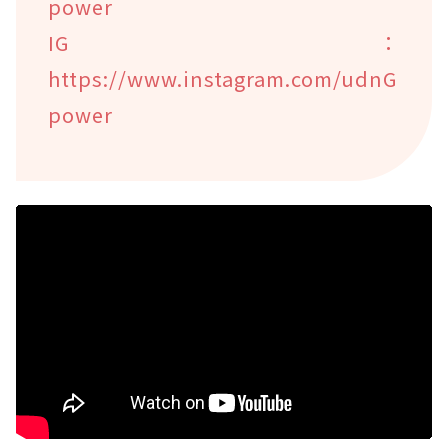
power
IG：
https://www.instagram.com/udnG
power