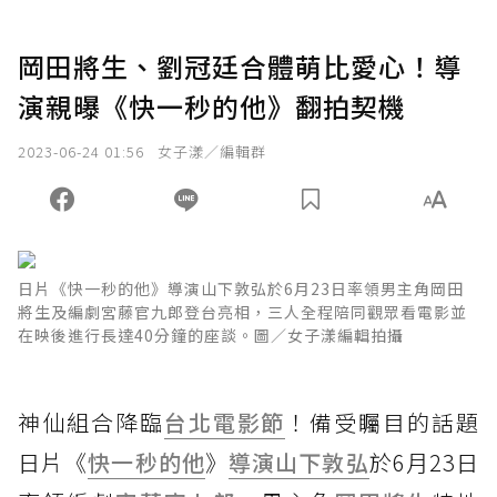
岡田將生、劉冠廷合體萌比愛心！導
演親曝《快一秒的他》翻拍契機
2023-06-24 01:56
女子漾／編輯群
日片《快一秒的他》導演山下敦弘於6月23日率領男主角岡田
將生及編劇宮藤官九郎登台亮相，三人全程陪同觀眾看電影並
在映後進行長達40分鐘的座談。圖／女子漾編輯拍攝
神仙組合降臨
台北電影節
！備受矚目的話題
日片《
快一秒的他
》
導演
山下敦弘
於6月23日