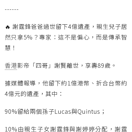
------
🔥 謝霆鋒爸爸過世留下4億遺產，親生兒子居
然只拿5%？專家：這不是偏心，而是傳承智
慧！
香港
影帝「四哥」謝賢離世，享壽89歲。
據媒體報導，他留下約1億港幣、折合台幣約
4億元的遺產，其中：
90%留給兩個孫子Lucas與Quintus；
10%由親生子女謝霆鋒與謝婷婷分配，謝霆