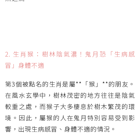
2. 生肖猴：樹林陰氣濃！鬼月恐「生病感
冒」身體不適
第3個被點名的生肖是屬**「猴」**的朋友。
在風水玄學中，樹林茂密的地方往往是陰氣
較重之處，而猴子大多棲息於樹木繁茂的環
境。因此，屬猴的人在鬼月特別容易受到影
響，出現生病感冒、身體不適的情況。