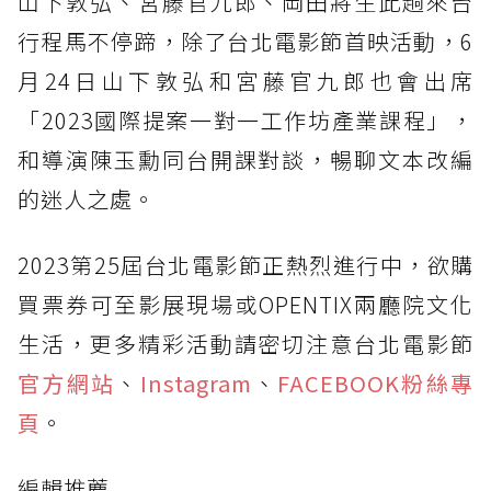
山下敦弘、宮藤官九郎、岡田將生此趟來台
行程馬不停蹄，除了台北電影節首映活動，6
月24日山下敦弘和宮藤官九郎也會出席
「2023國際提案一對一工作坊產業課程」，
和導演陳玉勳同台開課對談，暢聊文本改編
的迷人之處。
2023第25屆台北電影節正熱烈進行中，欲購
買票券可至影展現場或OPENTIX兩廳院文化
生活，更多精彩活動請密切注意台北電影節
官方網站
、
Instagram
、
FACEBOOK粉絲專
頁
。
編輯推薦