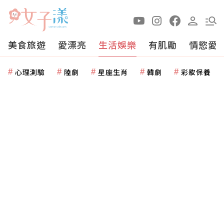
美食旅遊
愛漂亮
生活娛樂
有肌勵
情慾愛
心理測驗
陸劇
星座生肖
韓劇
彩妝保養