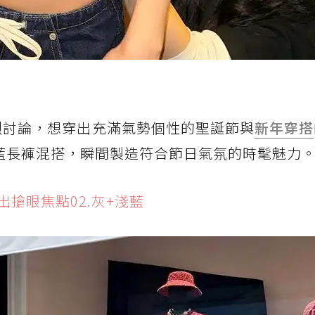
絲熱烈討論，想穿出充滿氣勢個性的聖誕節與
新年穿搭
藍長褲混搭，瞬間製造符合節日氣氛的時髦魅力
搶眼焦點02.灰+淺藍