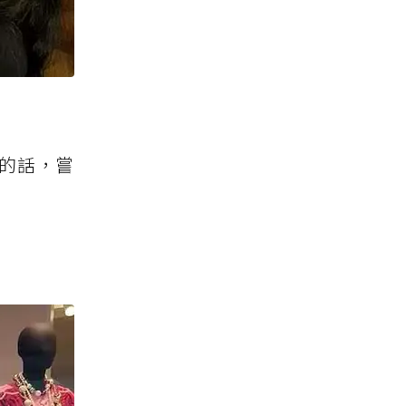
的話，嘗
。