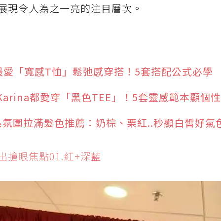
展現令人為之一亮的注目層次。
́最愛「寬感T恤」鬆弛感穿搭！5套搭配公式必學
er、Karina都愛穿「黑色TEE」！5套靈感範本顯個
氛圍拉滿髮色推薦：奶棕、栗紅..秒顯白皙好氣
搶眼焦點01.紅+深藍