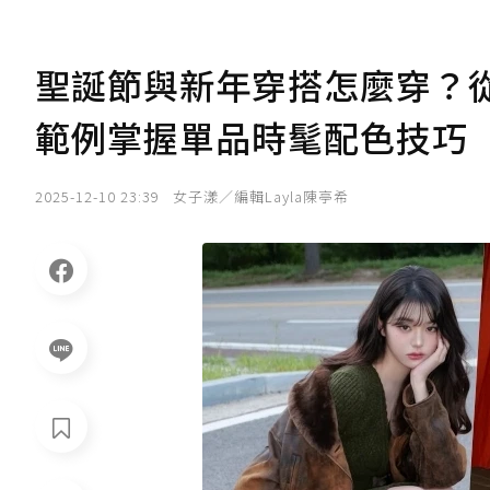
聖誕節與新年穿搭怎麼穿？從
範例掌握單品時髦配色技巧
2025-12-10 23:39
女子漾／編輯Layla陳亭希