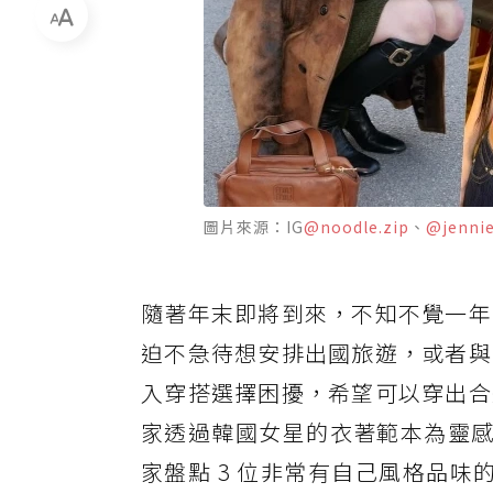
圖片來源：IG
@noodle.zip
、
@jennie
隨著年末即將到來，不知不覺一年
迫不急待想安排出國旅遊，或者與
入穿搭選擇困擾，希望可以穿出合
家透過韓國女星的衣著範本為靈感，
家盤點 3 位非常有自己風格品味