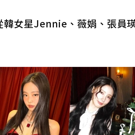
韓女星Jennie、薇娟、張員