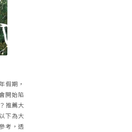
年假期，
會開始陷
？推薦大
，以下為大
參考，透