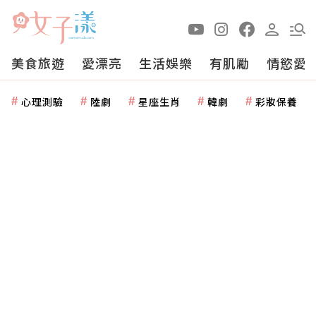
美食旅遊
愛漂亮
生活娛樂
有肌勵
情慾愛
心理測驗
陸劇
星座生肖
韓劇
彩妝保養