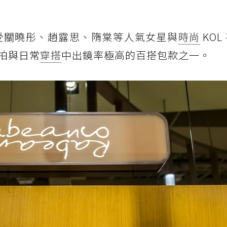
，深受關曉彤、趙露思、隋棠等人氣女星與
時尚
KOL
拍與日常
穿搭
中出鏡率極高的百搭包款之一。