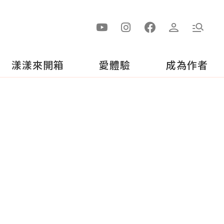
漾漾來開箱
愛體驗
成為作者