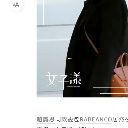
趙露思
同款愛包
RABEANCO
居然