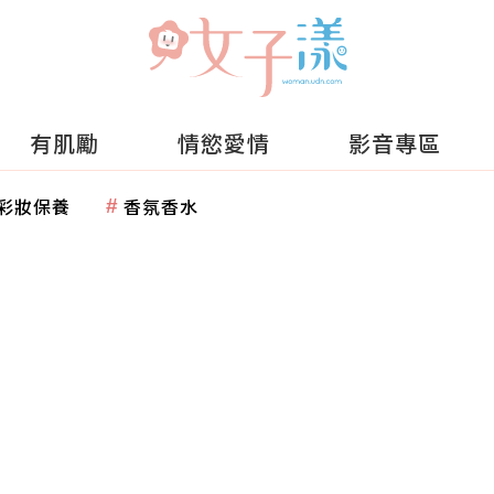
有肌勵
情慾愛情
影音專區
彩妝保養
香氛香水