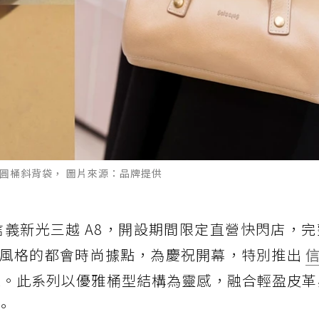
rel 圓桶斜背袋， 圖片來源：品牌提供
信義新光三越 A8，開設期間限定直營快閃店，
風格的都會時尚據點，為慶祝開幕，特別推出
信
圓桶斜背袋。此系列以優雅桶型結構為靈感，融合輕盈皮
。