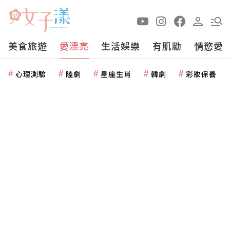
美食旅遊
愛漂亮
生活娛樂
有肌勵
情慾愛
心理測驗
陸劇
星座生肖
韓劇
彩妝保養