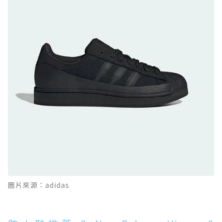
防水鞋推薦 9. PALLADIUM OFF_BOUND
DISC WP+：首度導入旋鈕快穿，橘標防水加持
的城市波浪神鞋
防水鞋推薦 10. PUMA Voyage NITRO™ 4
GORE-TEX：氮氣中底注入，回彈與防滑兼具的
全天候越野跑鞋
防水鞋推薦 11. On Cloudhorizon 2 WP：腳
感軟彈、搭載 Missiongrip™ 的防水輕越野鞋
防水鞋推薦 12. Vans Crosspath XC GORE-
TEX：搭載 Vibram 大底與 GORE-TEX，顛覆
滑板印象的防水鞋
防水鞋推薦 13. Dr. Martens 1460 Rain
圖片來源：adidas
Boot：馬汀首款雨靴登場，經典八孔加上全防
水 PVC
防水鞋推薦 14. SKECHERS BADGER