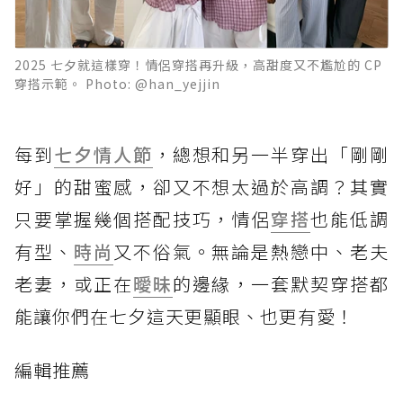
2025 七夕就這樣穿！情侶穿搭再升級，高甜度又不尷尬的 CP
穿搭示範。 Photo: @han_yejjin
每到
七夕情人節
，總想和另一半穿出「剛剛
好」的甜蜜感，卻又不想太過於高調？其實
只要掌握幾個搭配技巧，情侶
穿搭
也能低調
有型、
時尚
又不俗氣。無論是熱戀中、老夫
老妻，或正在
曖昧
的邊緣，一套默契穿搭都
能讓你們在七夕這天更顯眼、也更有愛！
編輯推薦