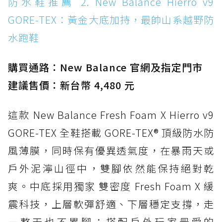
防水鞋推薦 2. New Balance Hierro v9
WATERPROOF：一踩即穿懶人神器！搭載固特
GORE-TEX：黃金大底加持，最帥山系越野防
異大底與全防水厚底健走鞋
水跑鞋
防水鞋推薦 15. Brooks Cascadia 19 GTX：注
入氮氣中底與 GORE-TEX 的全地形碳中和神鞋
購買通路：New Balance 官網及指定門市
建議售價：新台幣 4,480 元
這款 New Balance Fresh Foam X Hierro v9
GORE-TEX 全鞋搭載 GORE-TEX® 頂級防水防
風薄膜，同時保有優異透氣度，在暴雨天或
戶外泥濘山徑中，雙腳依然能保持絕對乾
爽。中底採用獨家 雙密度 Fresh Foam X 緩
震科技，上層軟彈舒適、下層穩定支撐，走
一整天也不累腳；搭配戶外玩家最愛的