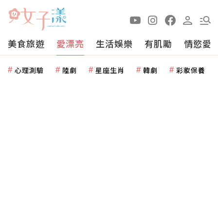
美食旅遊
愛漂亮
生活娛樂
有肌勵
情慾愛
心理測驗
陸劇
星座生肖
韓劇
彩妝保養