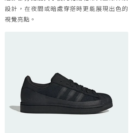
黃靴同級頂級防水，輕量化工裝健走鞋雨天必備
設計，在夜間或暗處穿搭時更能展現出色的
防水鞋推薦 7. Timberland Motion Access：
視覺亮點。
黃靴同級頂級防水，輕量化工裝健走鞋雨天必備
防水鞋推薦 8. Mizuno WAVE MUJIN LS
GTX：搭載 Vibram 黃金大底與 GORE-TEX 的
日系街頭潮鞋
防水鞋推薦 9. PALLADIUM OFF_BOUND
DISC WP+：首度導入旋鈕快穿，橘標防水加持
的城市波浪神鞋
防水鞋推薦 10. PUMA Voyage NITRO™ 4
GORE-TEX：氮氣中底注入，回彈與防滑兼具的
全天候越野跑鞋
防水鞋推薦 11. On Cloudhorizon 2 WP：腳
感軟彈、搭載 Missiongrip™ 的防水輕越野鞋
防水鞋推薦 12. Vans Crosspath XC GORE-