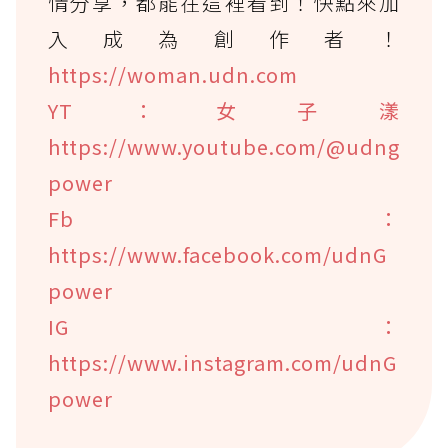
情分享，都能在這裡看到！快點來加
入成為創作者！
https://woman.udn.com
YT：女子漾
https://www.youtube.com/@udng
power
Fb：
https://www.facebook.com/udnG
power
IG：
https://www.instagram.com/udnG
power