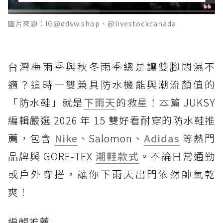
圖片來源：IG@ddsw.shop、@livestockcanada
台灣梅雨季與秋冬雨季總是讓雙腳悶濕不
適？這時一雙兼具防水機能與潮流顏值的
「防水鞋」就是
下雨天
的救星！本篇 JUKSY
編輯嚴選 2026 年 15 雙好看耐穿的防水鞋推
薦，包含
Nike
、Salomon、
Adidas
等熱門
品牌與 GORE-TEX
潮鞋款式
。不論日常通勤
或戶外穿搭，讓你下雨天出門依然帥氣乾
爽！
編輯推薦