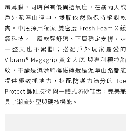
風薄膜，同時保有優異透氣度，在暴雨天或
戶外泥濘山徑中，雙腳依然能保持絕對乾
爽。中底採用獨家 雙密度 Fresh Foam X 緩
震科技，上層軟彈舒適、下層穩定支撐，走
一整天也不累腳；搭配戶外玩家最愛的
Vibram® Megagrip 黃金大底 與專利顆粒胎
紋，不論是濕滑騎樓磁磚還是泥濘山路都能
提供極致抓地力，搭配防護力滿分的 Toe
Protect 護趾技術 與一體式防砂鞋舌，完美兼
具了潮流外型與硬核機能。