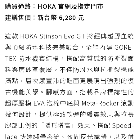
購買通路：HOKA 官網及指定門市
建議售價：新台幣 6,280 元
這款 HOKA Stinson Evo GT 將經典越野血統
與頂級防水科技完美融合，全鞋內建 GORE-
TEX 防水襪套結構，搭配高質感的防撕裂面
料與磨砂革覆層，不僅防潑水與抗撕裂機能
滿點，層次感豐沛的鞋面更展現出強烈的復
古機能美學。腳感方面，搭載品牌標誌性的
超厚壓模 EVA 泡棉中底與 Meta-Rocker 滾動
幾何設計，提供極致軟彈的緩震效果與拉長
腿部比例的「隱形增高」效果。搭配 Speed-
lace 快速綁帶系統、夜間反光織帶，以及耐