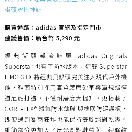
街頭穿搭神鞋
防水鞋推薦 2. New Balance Hierro v9 GORE-
TEX：黃金大底加持，最帥山系越野防水跑鞋
購買通路：adidas 官網及指定門市
防水鞋推薦 3. Nike Dunk Low GORE-TEX：
經典 Dunk 輪廓加上防水科技，雨天穿搭帥度不
建議售價：新台幣 5,290 元
打折
經典街頭潮流鞋履 adidas Originals
防水鞋推薦 4. ASICS TRABUCO 14 GTX：搭
載 GORE-TEX 隱形貼合科技，全方位防水神鞋
Superstar 也有了防水版本，這雙 Superstar
防水鞋推薦 5. Salomon XT-6 GORE-TEX：潮
II MG GTX 將經典貝殼頭完美注入現代戶外機
人必備山系鞋王！防滑、防水與街頭顏值一次攻
能，鞋面特別採用高質感磨砂革與軍規級彈
頂
道尼龍打造，不僅耐磨度大提升，更搭載了
防水鞋推薦 6. HOKA Stinson Evo GTX：越野
復刻厚底，GORE-TEX 防水與增高神器一次滿
GORE-TEX® 透氣防水薄膜 與橡膠防泥護板，
足
即便遇到暴雨狂炸也能保持雙腳絕對乾爽。
防水鞋推薦 7. Timberland Motion Access：
細節部分更加入了反光斑點鞋帶與三線條紋