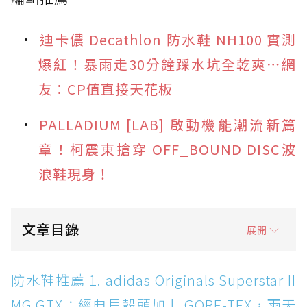
迪卡儂 Decathlon 防水鞋 NH100 實測
爆紅！暴雨走30分鐘踩水坑全乾爽⋯網
友：CP值直接天花板
PALLADIUM [LAB] 啟動機能潮流新篇
章！柯震東搶穿 OFF_BOUND DISC波
浪鞋現身！
文章目錄
展開
防水鞋推薦 1. adidas Originals Superstar II
防水鞋推薦 1. adidas Originals Superstar II
MG GTX：經典貝殼頭加上 GORE-TEX，雨天街
MG GTX：經典貝殼頭加上 GORE-TEX，雨天
頭穿搭神鞋