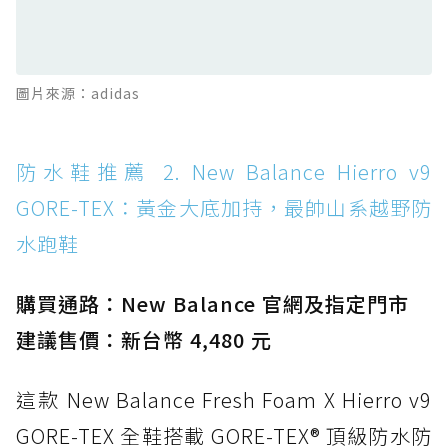
TEX：搭載 Vibram 大底與 GORE-TEX，顛覆
滑板印象的防水鞋
防水鞋推薦 13. Dr. Martens 1460 Rain
圖片來源：adidas
Boot：馬汀首款雨靴登場，經典八孔加上全防
水 PVC
防水鞋推薦 14. SKECHERS BADGER
防水鞋推薦 2. New Balance Hierro v9
WATERPROOF：一踩即穿懶人神器！搭載固特
GORE-TEX：黃金大底加持，最帥山系越野防
異大底與全防水厚底健走鞋
水跑鞋
防水鞋推薦 15. Brooks Cascadia 19 GTX：注
入氮氣中底與 GORE-TEX 的全地形碳中和神鞋
購買通路：New Balance 官網及指定門市
建議售價：新台幣 4,480 元
這款 New Balance Fresh Foam X Hierro v9
GORE-TEX 全鞋搭載 GORE-TEX® 頂級防水防