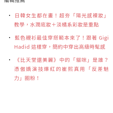
編輯推薦
日韓女生都在畫！超夯「陽光感裸妝」
教學，水潤底妝＋淡橘系彩妝是重點
藍色襯衫最佳穿搭範本來了！跟著 Gigi
Hadid 這樣穿，簡約中穿出高級時髦感
《比天堂還美麗》中的「貓咪」是誰？
憑傲嬌演技爆紅的崔熙真用「反差魅
力」圈粉！