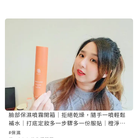
臉部保濕噴霧開箱｜拒絕乾燥，隨手一噴輕鬆
補水｜打底定妝多一步驟多一份服貼｜橙淨時
刻-多功效保濕修復精華噴霧｜BExBE
#保濕