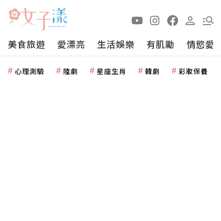
美食旅遊
愛漂亮
生活娛樂
有肌勵
情慾愛
心理測驗
陸劇
星座生肖
韓劇
彩妝保養