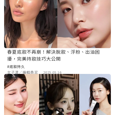
春夏底妝不再崩！解決脫妝、浮粉、出油困
擾，完美持妝技巧大公開
#底妝持久
女子漾／編輯桑泥
2025.05.16