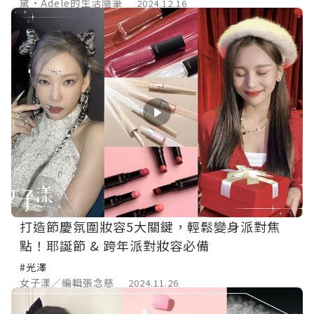
黛•Adele的生活隨筆
2024.12.16
打造節慶氛圍妝容5大關鍵，輕鬆變身派對焦
點！耶誕節 & 跨年派對妝容必備
#光澤
女子漾／編輯張念慈
2024.11.26