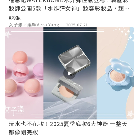
妝師公開5款「水炸彈女神」妝容彩妝品，超持
久防水妝容「定妝噴霧」是這款
#彩妝
女子漾／編輯Vera Yang
2025.07.21
玩水也不花妝！2025夏季底妝6大神器 一整天
都像剛完妝