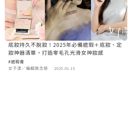
底妝持久不脫妝！2025年必備遮瑕＋底妝、定
妝神器清單，打造零毛孔光滑女神妝感
#遮瑕膏
女子漾／編輯張念慈
2025.01.15