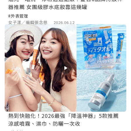
器推薦 女團級膠水底妝靠這幾罐
#外表管理
女子漾／編輯張念慈
2026.06.12
熱到快融化！2026最強「降溫神器」5款推薦
涼感噴霧、濕巾、防曬一次收