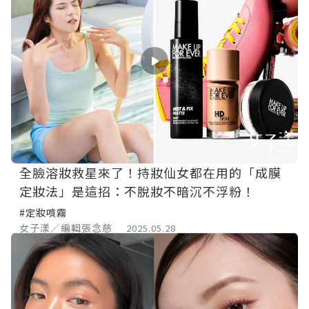
全臉溶妝救星來了！持妝仙女都在用的「成膜
定妝法」是這招：不脫妝不暗沉不浮粉！
#定妝噴霧
女子漾／編輯張念慈
2025.05.28