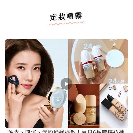
定妝噴霧
油光、暗沉、浮粉通通退散！夏日6品牌持妝神