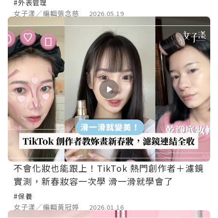
#外表管理
女子漾／編輯張念慈
2026.05.19
不會化妝也能跟上！TikTok 熱門創作者＋濾鏡
實測，新春妝容一次學 滑一滑就學會了
#保養
女子漾／編輯黃冠婷
2026.01.16