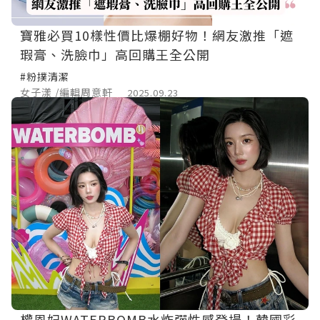
寶雅必買10樣性價比爆棚好物！網友激推「遮
瑕膏、洗臉巾」高回購王全公開
#粉撲清潔
女子漾 /編輯周意軒
2025.09.23
權恩妃WATERBOMB水炸彈性感登場！韓國彩