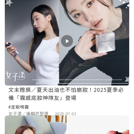
文末贈獎／夏天出油也不怕崩妝！2025夏季必
備「霧感底妝神隊友」登場
#定妝噴霧
女子漾／編輯許智捷
2025.07.02