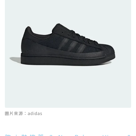
防水鞋推薦 9. PALLADIUM OFF_BOUND
DISC WP+：首度導入旋鈕快穿，橘標防水加持
的城市波浪神鞋
防水鞋推薦 10. PUMA Voyage NITRO™ 4
GORE-TEX：氮氣中底注入，回彈與防滑兼具的
全天候越野跑鞋
防水鞋推薦 11. On Cloudhorizon 2 WP：腳
感軟彈、搭載 Missiongrip™ 的防水輕越野鞋
防水鞋推薦 12. Vans Crosspath XC GORE-
TEX：搭載 Vibram 大底與 GORE-TEX，顛覆
滑板印象的防水鞋
防水鞋推薦 13. Dr. Martens 1460 Rain
圖片來源：adidas
Boot：馬汀首款雨靴登場，經典八孔加上全防
水 PVC
防水鞋推薦 14. SKECHERS BADGER