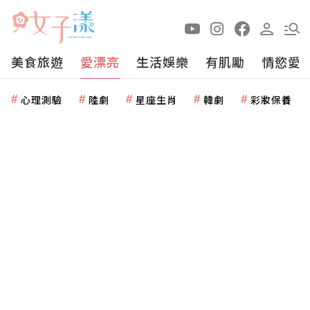
美食旅遊
愛漂亮
生活娛樂
有肌勵
情慾愛
心理測驗
陸劇
星座生肖
韓劇
彩妝保養