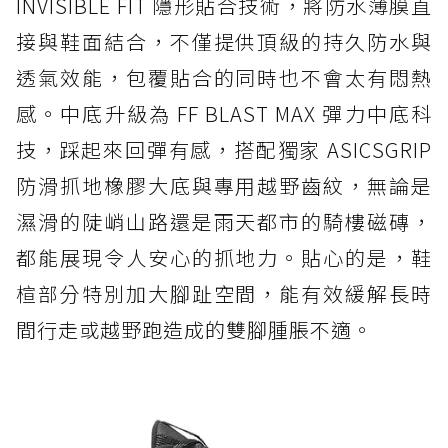
INVISIBLE FIT 隱形貼合技術，將防水薄膜直
接與鞋面結合，不僅提供頂級的持久防水與
透氣效能，包覆貼合的同時也不會太有悶熱
感。中底升級為 FF BLAST MAX 彈力中底科
技，踩起來回彈有感，搭配獨家 ASICSGRIP
防滑抓地橡膠大底與專用越野齒紋，無論是
濕滑的陡峭山路還是雨天都市的騎樓磁磚，
都能展現令人安心的抓地力。貼心的是，鞋
楦部分特別加大腳趾空間，能有效緩解長時
間行走或越野跑造成的雙腳腫脹不適。