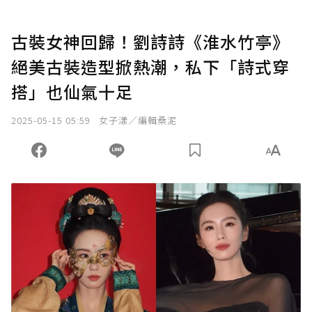
古裝女神回歸！劉詩詩《淮水竹亭》
絕美古裝造型掀熱潮，私下「詩式穿
搭」也仙氣十足
2025-05-15 05:59
女子漾／編輯桑泥