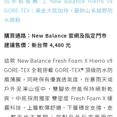
防水鞋推薦 2. New Balance Hierro v9
WATERPROOF：一踩即穿懶人神器！搭載固特
GORE-TEX：黃金大底加持，最帥山系越野防
異大底與全防水厚底健走鞋
水跑鞋
防水鞋推薦 15. Brooks Cascadia 19 GTX：注
入氮氣中底與 GORE-TEX 的全地形碳中和神鞋
購買通路：New Balance 官網及指定門市
建議售價：新台幣 4,480 元
這款 New Balance Fresh Foam X Hierro v9
GORE-TEX 全鞋搭載 GORE-TEX® 頂級防水防
風薄膜，同時保有優異透氣度，在暴雨天或
戶外泥濘山徑中，雙腳依然能保持絕對乾
爽。中底採用獨家 雙密度 Fresh Foam X 緩
震科技，上層軟彈舒適、下層穩定支撐，走
一整天也不累腳；搭配戶外玩家最愛的