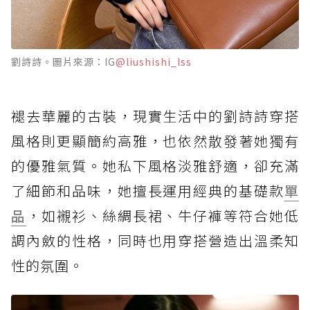
劉詩詩。圖片來源：IG
@liushishi_lss
褪去華麗的古裝，現實生活中的劉詩詩穿搭
風格則更顯簡約高雅，也依然散發著她獨有
的優雅氣質。她私下風格淡雅舒適，卻充滿
了細節和品味，她擅長運用經典的基礎款
單
品
，如襯衫、絲綢長裙、牛仔褲等符合她低
調內斂的性格，同時也用穿搭營造出溫柔知
性的氛圍。