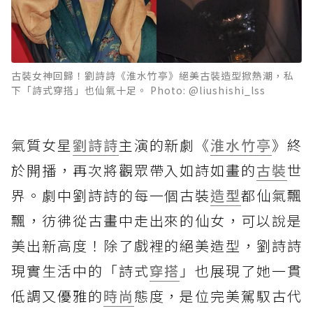
古裝女神回歸！劉詩詩《淮水竹亭》絕美古裝造型掀熱潮，私
下「詩式穿搭」也仙氣十足。 Photo: @liushishi_lss
氣質女星
劉詩詩
主演的新劇《
淮水竹亭
》終
於開播，再次將觀眾帶入如詩如畫的
古裝
世
界。劇中劉詩詩的每一個古裝
造型
都仙氣飄
飄，彷彿從古畫中走出來的仙女，可以說是
美出新高度！除了戲裡的絕美造型，劉詩詩
現實生活中的「詩式
穿搭
」也展現了她一貫
低調又優雅的
時尚
態度，是位完美駕馭古代