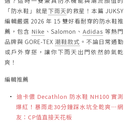
適？這時一雙兼具防水機能與潮流顏值的
「防水鞋」就是
下雨天
的救星！本篇 JUKSY
編輯嚴選 2026 年 15 雙好看耐穿的防水鞋推
薦，包含
Nike
、Salomon、
Adidas
等熱門
品牌與 GORE-TEX
潮鞋款式
。不論日常通勤
或戶外穿搭，讓你下雨天出門依然帥氣乾
爽！
編輯推薦
迪卡儂 Decathlon 防水鞋 NH100 實測
爆紅！暴雨走30分鐘踩水坑全乾爽⋯網
友：CP值直接天花板