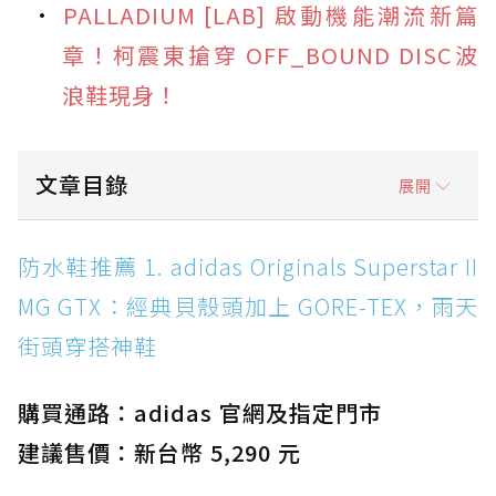
PALLADIUM [LAB] 啟動機能潮流新篇
章！柯震東搶穿 OFF_BOUND DISC波
浪鞋現身！
文章目錄
展開
防水鞋推薦 1. adidas Originals Superstar II
防水鞋推薦 1. adidas Originals Superstar II
MG GTX：經典貝殼頭加上 GORE-TEX，雨天街
MG GTX：經典貝殼頭加上 GORE-TEX，雨天
頭穿搭神鞋
街頭穿搭神鞋
防水鞋推薦 2. New Balance Hierro v9 GORE-
TEX：黃金大底加持，最帥山系越野防水跑鞋
購買通路：adidas 官網及指定門市
防水鞋推薦 3. Nike Dunk Low GORE-TEX：
經典 Dunk 輪廓加上防水科技，雨天穿搭帥度不
建議售價：新台幣 5,290 元
打折