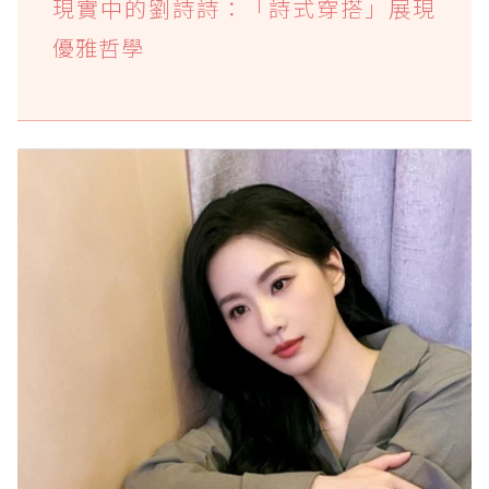
現實中的劉詩詩：「詩式穿搭」展現
優雅哲學