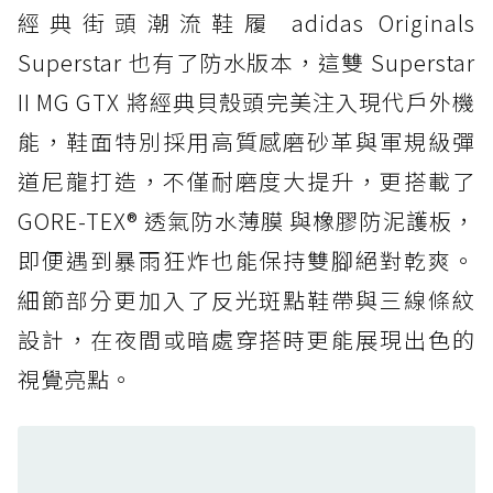
經典街頭潮流鞋履 adidas Originals
防水鞋推薦 4. ASICS TRABUCO 14 GTX：搭
載 GORE-TEX 隱形貼合科技，全方位防水神鞋
Superstar 也有了防水版本，這雙 Superstar
防水鞋推薦 5. Salomon XT-6 GORE-TEX：潮
II MG GTX 將經典貝殼頭完美注入現代戶外機
人必備山系鞋王！防滑、防水與街頭顏值一次攻
能，鞋面特別採用高質感磨砂革與軍規級彈
頂
道尼龍打造，不僅耐磨度大提升，更搭載了
防水鞋推薦 6. HOKA Stinson Evo GTX：越野
復刻厚底，GORE-TEX 防水與增高神器一次滿
GORE-TEX® 透氣防水薄膜 與橡膠防泥護板，
足
即便遇到暴雨狂炸也能保持雙腳絕對乾爽。
防水鞋推薦 7. Timberland Motion Access：
細節部分更加入了反光斑點鞋帶與三線條紋
黃靴同級頂級防水，輕量化工裝健走鞋雨天必備
設計，在夜間或暗處穿搭時更能展現出色的
防水鞋推薦 7. Timberland Motion Access：
視覺亮點。
黃靴同級頂級防水，輕量化工裝健走鞋雨天必備
防水鞋推薦 8. Mizuno WAVE MUJIN LS
GTX：搭載 Vibram 黃金大底與 GORE-TEX 的
日系街頭潮鞋