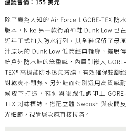
建議售價：155 美元
除了廣為人知的 Air Force 1 GORE-TEX 防水
版本，Nike 另一款街頭神鞋 Dunk Low 也在
近年正式加入防水行列，其全鞋保留了最原
汁原味的 Dunk Low 低筒經典輪廓，擺脫傳
統戶外防水鞋的笨重感，內層則嵌入 GORE-
TEX® 高機能防水透氣薄膜，有效確保雙腳絕
對乾爽不悶熱。另外鞋面特別選用高質感耐
候皮革打造，鞋側與後跟低調印上 GORE-
TEX 刺繡標誌，搭配立體 Swoosh 與夜間反
光細節，視覺層次感直接拉滿。