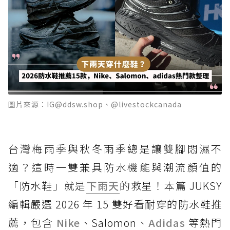
圖片來源：IG@ddsw.shop、@livestockcanada
台灣梅雨季與秋冬雨季總是讓雙腳悶濕不
適？這時一雙兼具防水機能與潮流顏值的
「防水鞋」就是
下雨天
的救星！本篇 JUKSY
編輯嚴選 2026 年 15 雙好看耐穿的防水鞋推
薦，包含
Nike
、Salomon、
Adidas
等熱門