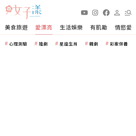
美食旅遊
愛漂亮
生活娛樂
有肌勵
情慾愛
心理測驗
陸劇
星座生肖
韓劇
彩妝保養