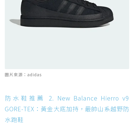
GORE-TEX：氮氣中底注入，回彈與防滑兼具的
全天候越野跑鞋
防水鞋推薦 11. On Cloudhorizon 2 WP：腳
感軟彈、搭載 Missiongrip™ 的防水輕越野鞋
防水鞋推薦 12. Vans Crosspath XC GORE-
TEX：搭載 Vibram 大底與 GORE-TEX，顛覆
滑板印象的防水鞋
防水鞋推薦 13. Dr. Martens 1460 Rain
圖片來源：adidas
Boot：馬汀首款雨靴登場，經典八孔加上全防
水 PVC
防水鞋推薦 14. SKECHERS BADGER
防水鞋推薦 2. New Balance Hierro v9
WATERPROOF：一踩即穿懶人神器！搭載固特
GORE-TEX：黃金大底加持，最帥山系越野防
異大底與全防水厚底健走鞋
水跑鞋
防水鞋推薦 15. Brooks Cascadia 19 GTX：注
入氮氣中底與 GORE-TEX 的全地形碳中和神鞋