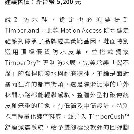
建議售價：新台幣 5,200 元
說到防水鞋，肯定也必須要提到
Timberland，此款 Motion Access 防水健走
鞋系列傳承了品牌經典黃靴基因，鞋面特別
選用頂級優質防水皮革，並搭載獨家
TimberDry™ 專利防水膜，完美承襲「踢不
爛」的強悍防潑水與耐磨精神，不論是面對
暴雨狂炸的都市街頭，還是濕滑泥濘的戶外
林間小路都能輕鬆駕馭。整體外型打破傳統
皮靴笨重的印象，有低筒及中筒設計，特別
採用輕量化鏤空鞋底，並注入 TimberCush™
舒適減震系統，給予雙腳極致軟彈的回彈腳