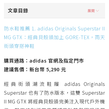
文章目錄
展開
防水鞋推薦 1. adidas Originals Superstar II
防水鞋推薦 1. adidas Originals Superstar II
MG GTX：經典貝殼頭加上 GORE-TEX，雨天街
MG GTX：經典貝殼頭加上 GORE-TEX，雨天
頭穿搭神鞋
街頭穿搭神鞋
防水鞋推薦 2. New Balance Hierro v9 GORE-
TEX：黃金大底加持，最帥山系越野防水跑鞋
購買通路：adidas 官網及指定門市
防水鞋推薦 3. Nike Dunk Low GORE-TEX：
經典 Dunk 輪廓加上防水科技，雨天穿搭帥度不
建議售價：新台幣 5,290 元
打折
經典街頭潮流鞋履 adidas Originals
防水鞋推薦 4. ASICS TRABUCO 14 GTX：搭
載 GORE-TEX 隱形貼合科技，全方位防水神鞋
Superstar 也有了防水版本，這雙 Superstar
防水鞋推薦 5. Salomon XT-6 GORE-TEX：潮
II MG GTX 將經典貝殼頭完美注入現代戶外機
人必備山系鞋王！防滑、防水與街頭顏值一次攻