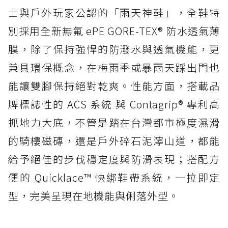
士與戶外玩家公認的「雨天神鞋」，全鞋特
別採用全新無氟 ePE GORE-TEX® 防水透氣薄
膜，除了保持強悍的防潑水與透氣機能，更
兼具環保概念，在梅雨季或暴雨天踩出門也
能讓雙腳保持絕對乾爽。性能方面，搭載品
牌標誌性的 ACS 系統 與 Contagrip® 專利高
抓地力大底，不管是踏在台灣都市極度濕滑
的騎樓磁磚，還是戶外碎石泥濘山道，都能
給予絕佳的步伐穩定度與防滑表現；搭配方
便的 Quicklace™ 快綁鞋帶系統，一拉即定
型，完美呈現在地機能與俐落外型。