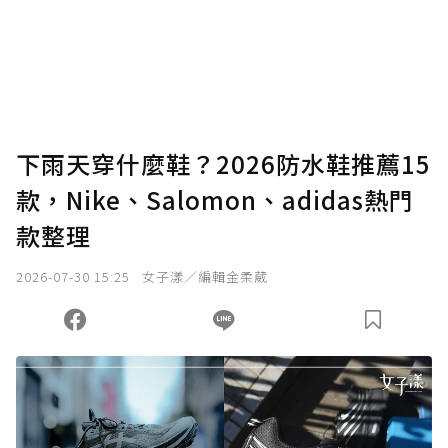
為了鼓勵作者持續創作更好的內容，會員可以
使用「贊助」功能實質回饋給喜愛的作者。可
將您認為適合的點數贈送給作者，一旦使用贊
助點數即不得撤銷，單筆贊助最低點數為30
點，最高點數沒有上限。
U 利點數 1 點 = NTD 1 元。
下雨天穿什麼鞋？2026防水鞋推薦15
款，Nike、Salomon、adidas熱門
確認送出
款整理
我已詳閱贊助說明，且同意站方的使用條款。
2026-07-30 15:25
女子漾／編輯金柔葳
您當前剩餘 U 利點數：
0
點；前往
購買點數