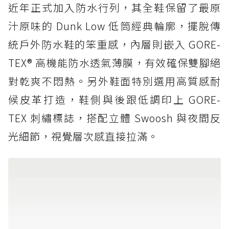
近年正式加入防水行列，其全鞋保留了最原
汁原味的 Dunk Low 低筒經典輪廓，擺脫傳
統戶外防水鞋的笨重感，內層則嵌入 GORE-
TEX® 高機能防水透氣薄膜，有效確保雙腳絕
對乾爽不悶熱。另外鞋面特別選用高質感耐
候皮革打造，鞋側與後跟低調印上 GORE-
TEX 刺繡標誌，搭配立體 Swoosh 與夜間反
光細節，視覺層次感直接拉滿。