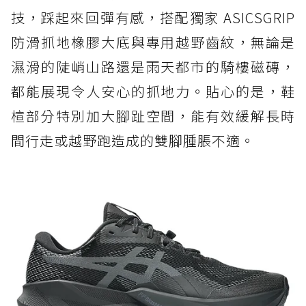
技，踩起來回彈有感，搭配獨家 ASICSGRIP
防滑抓地橡膠大底與專用越野齒紋，無論是
濕滑的陡峭山路還是雨天都市的騎樓磁磚，
都能展現令人安心的抓地力。貼心的是，鞋
楦部分特別加大腳趾空間，能有效緩解長時
間行走或越野跑造成的雙腳腫脹不適。