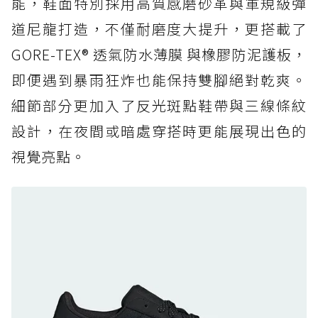
能，鞋面特別採用高質感磨砂革與軍規級彈
頂
道尼龍打造，不僅耐磨度大提升，更搭載了
防水鞋推薦 6. HOKA Stinson Evo GTX：越野
復刻厚底，GORE-TEX 防水與增高神器一次滿
GORE-TEX® 透氣防水薄膜 與橡膠防泥護板，
足
即便遇到暴雨狂炸也能保持雙腳絕對乾爽。
防水鞋推薦 7. Timberland Motion Access：
細節部分更加入了反光斑點鞋帶與三線條紋
黃靴同級頂級防水，輕量化工裝健走鞋雨天必備
設計，在夜間或暗處穿搭時更能展現出色的
防水鞋推薦 7. Timberland Motion Access：
視覺亮點。
黃靴同級頂級防水，輕量化工裝健走鞋雨天必備
防水鞋推薦 8. Mizuno WAVE MUJIN LS
GTX：搭載 Vibram 黃金大底與 GORE-TEX 的
日系街頭潮鞋
防水鞋推薦 9. PALLADIUM OFF_BOUND
DISC WP+：首度導入旋鈕快穿，橘標防水加持
的城市波浪神鞋
防水鞋推薦 10. PUMA Voyage NITRO™ 4