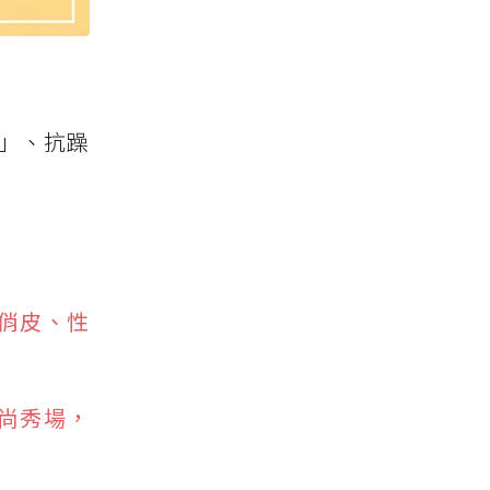
」、抗躁
潑俏皮、性
時尚秀場，