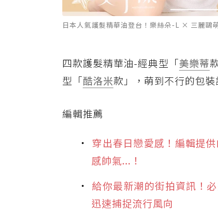
日本人氣護髮精華油登台！樂絲朵-L × 三麗鷗萌力
四款護髮精華油-經典型「
美樂蒂
型「
酷洛米
款」，萌到不行的包裝
編輯推薦
穿出春日戀愛感！編輯提供
感帥氣...！
給你最新潮的街拍資訊！必追 
迅速捕捉流行風向