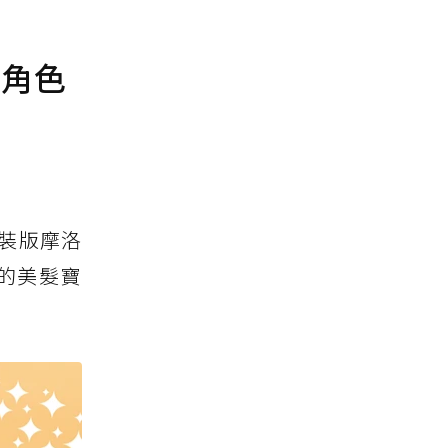
款角色
裝版摩洛
的美髮寶