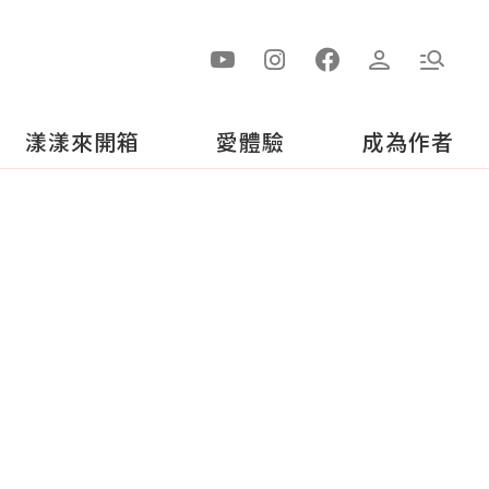
漾漾來開箱
愛體驗
成為作者