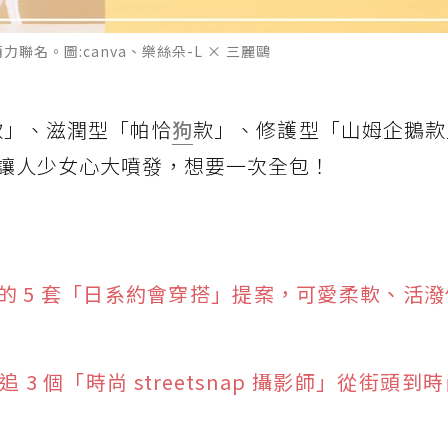
聯名。圖:canva、樂絲朵-L × 三麗鷗
款」、滋潤型「帕恰
狗
款」、修護型「山姆企鵝款
讓人少女心大噴發，想要一次全包！
的 5 套「日系約會穿搭」提案，可愛柔軟、活
3 個「時尚 streetsnap 攝影師」從街頭到