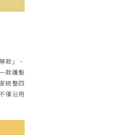
蒂款」、
一款護髮
家統整四
不僅沿用