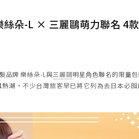
朵-L × 三麗鷗萌力聯名 4
品牌 樂絲朵-L與
三麗鷗
明星角色聯名的限量包
購熱潮，不少台灣旅客早已將它列為去日本必囤