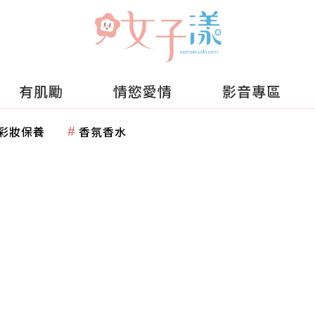
有肌勵
情慾愛情
影音專區
彩妝保養
香氛香水