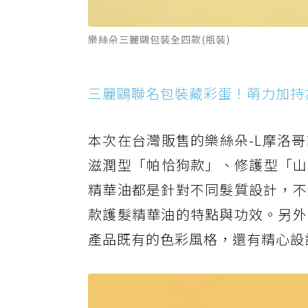
樂絲朵三麗鷗包裝全四款(瓶裝)
三麗鷗聯名包裝藏彩蛋！萌力加持
本次在台灣販售的樂絲朵-L摩洛
滋潤型「帕恰狗款」、修護型「山
精華油都是針對不同髮質設計，不
款護髮精華油的特點與功效。另外
產品既有的色彩風格，還有精心設