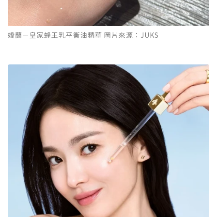
嬌蘭－皇家蜂王乳平衡油精華 圖片來源：JUKS