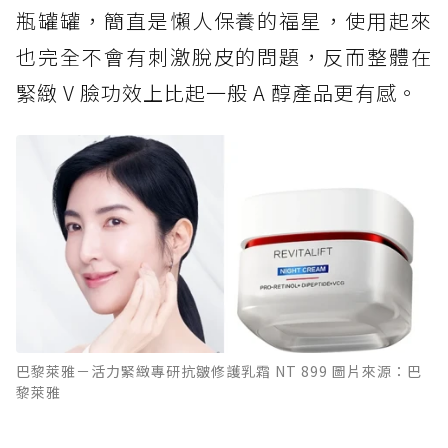
瓶罐罐，簡直是懶人保養的福星，使用起來
也完全不會有刺激脫皮的問題，反而整體在
緊緻 V 臉功效上比起一般 A 醇產品更有感。
巴黎萊雅－活力緊緻專研抗皺修護乳霜 NT 899 圖片來源：巴
黎萊雅