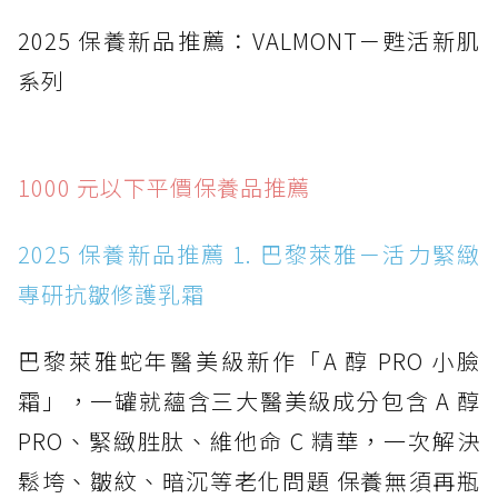
2025 保養新品推薦：VALMONT－甦活新肌
系列
1000 元以下平價保養品推薦
2025 保養新品推薦 1. 巴黎萊雅－活力緊緻
專研抗皺修護乳霜
巴黎萊雅蛇年醫美級新作「A 醇 PRO 小臉
霜」，一罐就蘊含三大醫美級成分包含 A 醇
PRO、緊緻胜肽、維他命 C 精華，一次解決
鬆垮、皺紋、暗沉等老化問題 保養無須再瓶