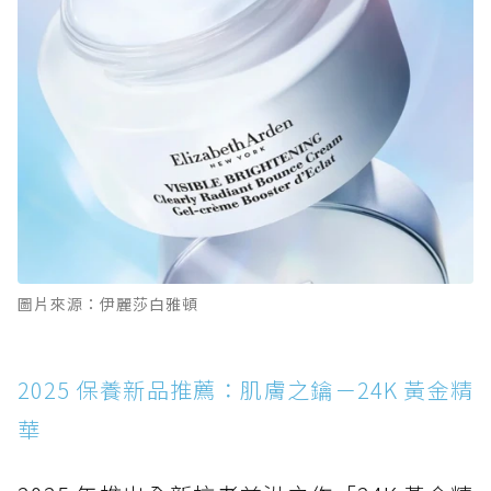
圖片來源：伊麗莎白雅頓
2025 保養新品推薦：肌膚之鑰－24K 黃金精
華