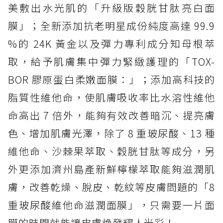
美敷出水光肌的「升級版穀胱甘肽亮白面
膜」；全新添加抗老明星成份純度高達 99.9
%的 24K 黃金以及彈力專利成分知母根萃
取，給予肌膚集中彈力緊緻護理的「TOX-
BOR 膠原蛋白柔嫩面膜：」；添加高科技的
脂質性維他命，使肌膚吸收率比水溶性維他
命高出 7 倍外，能夠有效改善暗沉、提亮膚
色、增加肌膚光澤，除了 8 重玻尿酸、13 種
維他命、沙棘果萃取、穀胱甘肽等成分，另
外更添加濟州島產新鮮檸檬萃取能夠滋潤肌
膚，改善乾燥、脫皮、乾紋等皮膚問題的「8
重玻尿酸維他命滋潤面膜」，只需要一片面
膜的時間就能讓皮膚煥發耀人光彩！