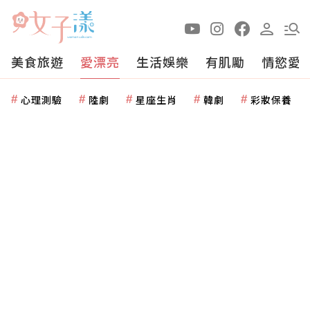
美食旅遊
愛漂亮
生活娛樂
有肌勵
情慾愛
心理測驗
陸劇
星座生肖
韓劇
彩妝保養