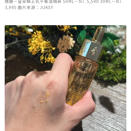
嬌蘭－皇家蜂王乳平衡油精華 50ML－NT. 5,590 30ML－NT.
3,995 圖片來源：JUKSY