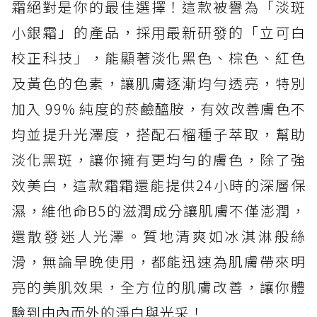
霜絕對是你的最佳選擇！這款被譽為「淡斑
小銀霜」的產品，採用最新研發的「立可白
校正科技」，能顯著淡化黑色、棕色、紅色
及黃色的色素，讓肌膚逐漸均勻透亮，特別
加入 99% 純度的菸鹼醯胺，有效改善膚色不
均並提升光澤度，搭配石榴種子萃取，幫助
淡化黑斑，讓你擁有更均勻的膚色，除了強
效美白，這款霜霜還能提供24小時的深層保
濕，維他命B5的滋潤成分讓肌膚不僅澎潤，
還散發迷人光澤。質地清爽如冰淇淋般絲
滑，無論早晚使用，都能迅速為肌膚帶來明
亮的美肌效果，全方位的肌膚改善，讓你體
驗到由內而外的淨白與光采！