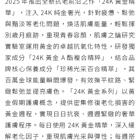
2025 年推出全新抗老前沿之作「24K 黃金精
華」，注入 24K 純金奢光，針對疲憊、鬆弛
與黯淡等老化問題，煥活肌膚能量，輕鬆揮
別歲月痕跡，重現青春容顏，肌膚之鑰研究
實驗室運用黃金的卓越抗氧化特性，研發獨
家成分「24K 黃金 A 酯複合精粹」，結合品
牌核心保養成分「珍稀光采百合精萃」，其
百萬金球能量瞬間爆發，有效撫平紋路、緊
緻鬆弛並提亮膚色。「24K 黃金系列」以黃
金假期護膚概念，提供密集修復老化損害的
黃金週程，實現日日抗衰、週週緊緻的奢華
護膚程序。每日使用 24K 黃金精華，深入緩
解老化因子，重現肌膚光采與彈性；每週搭