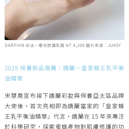
DARPHIN 朵法－奢光修護乳霜 NT 4,200 圖片來源：JUKSY
2025 保養新品推薦：嬌蘭－皇家蜂王乳平衡
油精華
宋慧喬宣布接下嬌蘭彩妝與保養亞太區品牌
大使後，首次亮相即為嬌蘭當家的「皇家蜂
王乳平衡油精華」代言，嬌蘭在 15 年來專注
於科學研究，探索蜜蜂產物對肌膚修護的功