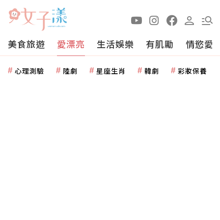
美食旅遊
愛漂亮
生活娛樂
有肌勵
情慾愛
心理測驗
陸劇
星座生肖
韓劇
彩妝保養