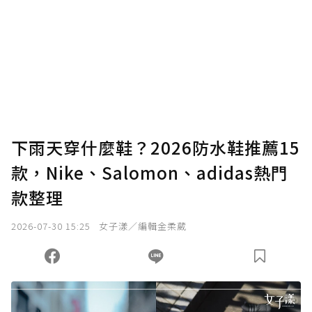
為了鼓勵作者持續創作更好的內容，會員可以
使用「贊助」功能實質回饋給喜愛的作者。可
將您認為適合的點數贈送給作者，一旦使用贊
助點數即不得撤銷，單筆贊助最低點數為30
點，最高點數沒有上限。
U 利點數 1 點 = NTD 1 元。
下雨天穿什麼鞋？2026防水鞋推薦15
款，Nike、Salomon、adidas熱門
確認送出
款整理
我已詳閱贊助說明，且同意站方的使用條款。
2026-07-30 15:25
女子漾／編輯金柔葳
您當前剩餘 U 利點數：
0
點；前往
購買點數