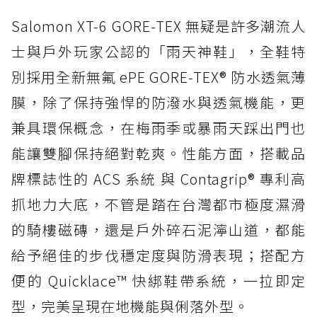
Salomon XT-6 GORE-TEX 無疑是許多潮流人
士與戶外玩家公認的「雨天神鞋」，全鞋特
別採用全新無氟 ePE GORE-TEX® 防水透氣薄
膜，除了保持強悍的防潑水與透氣機能，更
兼具環保概念，在梅雨季或暴雨天踩出門也
能讓雙腳保持絕對乾爽。性能方面，搭載品
牌標誌性的 ACS 系統 與 Contagrip® 專利高
抓地力大底，不管是踏在台灣都市極度濕滑
的騎樓磁磚，還是戶外碎石泥濘山道，都能
給予絕佳的步伐穩定度與防滑表現；搭配方
便的 Quicklace™ 快綁鞋帶系統，一拉即定
型，完美呈現在地機能與俐落外型。