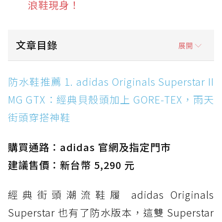
浪鞋現身！
文章目錄
展開
防水鞋推薦 1. adidas Originals Superstar II
防水鞋推薦 1. adidas Originals Superstar II
MG GTX：經典貝殼頭加上 GORE-TEX，雨天街
MG GTX：經典貝殼頭加上 GORE-TEX，雨天
頭穿搭神鞋
街頭穿搭神鞋
防水鞋推薦 2. New Balance Hierro v9 GORE-
TEX：黃金大底加持，最帥山系越野防水跑鞋
購買通路：adidas 官網及指定門市
防水鞋推薦 3. Nike Dunk Low GORE-TEX：
經典 Dunk 輪廓加上防水科技，雨天穿搭帥度不
建議售價：新台幣 5,290 元
打折
經典街頭潮流鞋履 adidas Originals
防水鞋推薦 4. ASICS TRABUCO 14 GTX：搭
載 GORE-TEX 隱形貼合科技，全方位防水神鞋
Superstar 也有了防水版本，這雙 Superstar