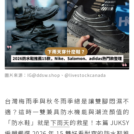
圖片來源：IG@ddsw.shop、@livestockcanada
台灣梅雨季與秋冬雨季總是讓雙腳悶濕不
適？這時一雙兼具防水機能與潮流顏值的
「防水鞋」就是
下雨天
的救星！本篇 JUKSY
編輯嚴選 2026 年 15 雙好看耐穿的防水鞋推