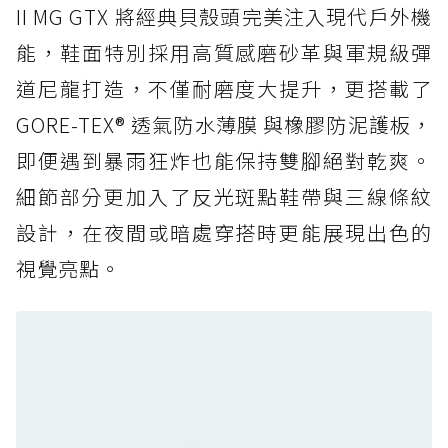
防水鞋推薦 5. Salomon XT-6 GORE-TEX：潮
II MG GTX 將經典貝殼頭完美注入現代戶外機
人必備山系鞋王！防滑、防水與街頭顏值一次攻
能，鞋面特別採用高質感磨砂革與軍規級彈
頂
道尼龍打造，不僅耐磨度大提升，更搭載了
防水鞋推薦 6. HOKA Stinson Evo GTX：越野
復刻厚底，GORE-TEX 防水與增高神器一次滿
GORE-TEX® 透氣防水薄膜 與橡膠防泥護板，
足
即便遇到暴雨狂炸也能保持雙腳絕對乾爽。
防水鞋推薦 7. Timberland Motion Access：
細節部分更加入了反光斑點鞋帶與三線條紋
黃靴同級頂級防水，輕量化工裝健走鞋雨天必備
設計，在夜間或暗處穿搭時更能展現出色的
防水鞋推薦 7. Timberland Motion Access：
視覺亮點。
黃靴同級頂級防水，輕量化工裝健走鞋雨天必備
防水鞋推薦 8. Mizuno WAVE MUJIN LS
GTX：搭載 Vibram 黃金大底與 GORE-TEX 的
日系街頭潮鞋
防水鞋推薦 9. PALLADIUM OFF_BOUND
DISC WP+：首度導入旋鈕快穿，橘標防水加持
的城市波浪神鞋