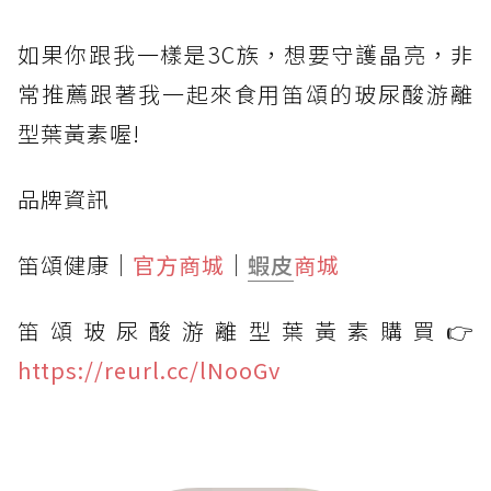
如果你跟我一樣是3C族，想要守護晶亮，非
常推薦跟著我一起來食用笛頌的玻尿酸游離
型葉黃素喔!
品牌資訊
笛頌健康｜
官方商城
｜
蝦皮
商城
笛頌玻尿酸游離型葉黃素購買👉
https://reurl.cc/lNooGv