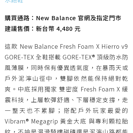
防水鞋推薦 15. Brooks Cascadia 19 GTX：注
入氮氣中底與 GORE-TEX 的全地形碳中和神鞋
購買通路：New Balance 官網及指定門市
建議售價：新台幣 4,480 元
這款 New Balance Fresh Foam X Hierro v9
GORE-TEX 全鞋搭載 GORE-TEX® 頂級防水防
風薄膜，同時保有優異透氣度，在暴雨天或
戶外泥濘山徑中，雙腳依然能保持絕對乾
爽。中底採用獨家 雙密度 Fresh Foam X 緩
震科技，上層軟彈舒適、下層穩定支撐，走
一整天也不累腳；搭配戶外玩家最愛的
Vibram® Megagrip 黃金大底 與專利顆粒胎
紋，不論是濕滑騎樓磁磚還是泥濘山路都能