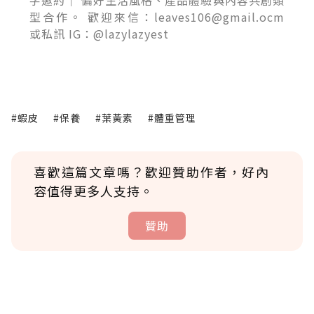
字邀約｜ 偏好生活風格、產品體驗與內容共創類
型合作。 歡迎來信：leaves106@gmail.ocm
或私訊 IG：@lazylazyest
#蝦皮
#保養
#葉黃素
#體重管理
喜歡這篇文章嗎？歡迎贊助作者，好內
容值得更多人支持。
贊助
贊助說明