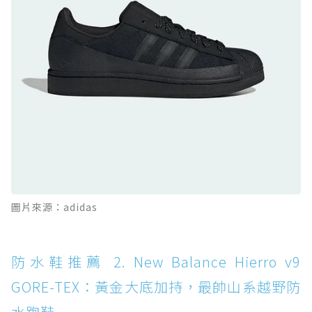
防水鞋推薦 10. PUMA Voyage NITRO™ 4
GORE-TEX：氮氣中底注入，回彈與防滑兼具的
全天候越野跑鞋
防水鞋推薦 11. On Cloudhorizon 2 WP：腳
感軟彈、搭載 Missiongrip™ 的防水輕越野鞋
防水鞋推薦 12. Vans Crosspath XC GORE-
TEX：搭載 Vibram 大底與 GORE-TEX，顛覆
滑板印象的防水鞋
防水鞋推薦 13. Dr. Martens 1460 Rain
圖片來源：adidas
Boot：馬汀首款雨靴登場，經典八孔加上全防
水 PVC
防水鞋推薦 14. SKECHERS BADGER
防水鞋推薦 2. New Balance Hierro v9
WATERPROOF：一踩即穿懶人神器！搭載固特
GORE-TEX：黃金大底加持，最帥山系越野防
異大底與全防水厚底健走鞋
水跑鞋