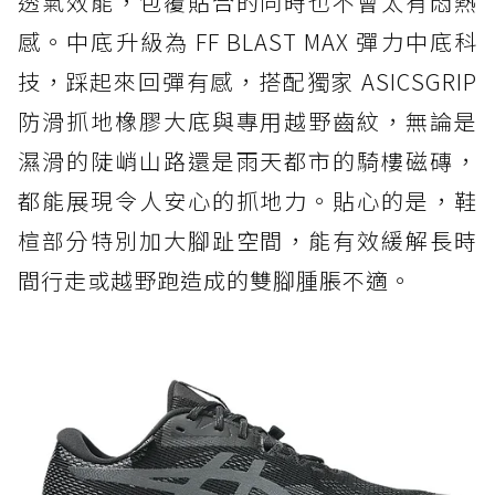
透氣效能，包覆貼合的同時也不會太有悶熱
感。中底升級為 FF BLAST MAX 彈力中底科
技，踩起來回彈有感，搭配獨家 ASICSGRIP
防滑抓地橡膠大底與專用越野齒紋，無論是
濕滑的陡峭山路還是雨天都市的騎樓磁磚，
都能展現令人安心的抓地力。貼心的是，鞋
楦部分特別加大腳趾空間，能有效緩解長時
間行走或越野跑造成的雙腳腫脹不適。