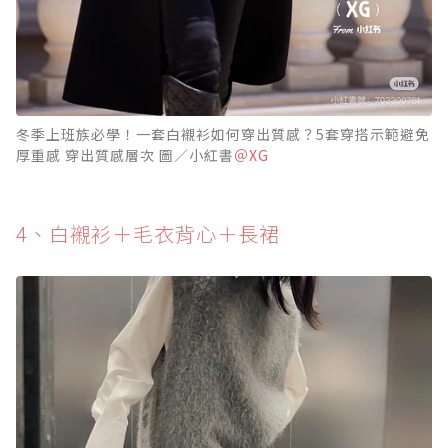
冬季上班族必學！一套白襯衫如何穿出質感？5套穿搭示範避免
厚重感 穿出質感層次 圖／小紅書
＠XG
4️、白襯衫＋毛衣背心＋長裙