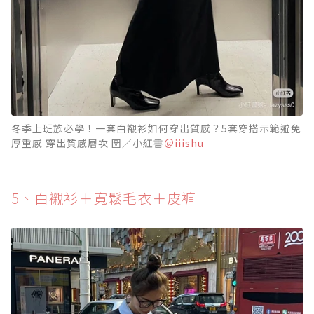
冬季上班族必學！一套白襯衫如何穿出質感？5套穿搭示範避免
厚重感 穿出質感層次 圖／小紅書
＠iiishu
5️、白襯衫＋寬鬆毛衣＋皮褲