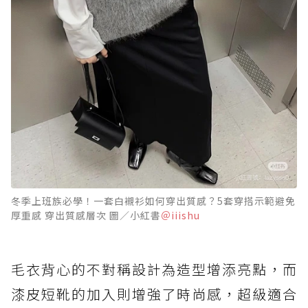
冬季上班族必學！一套白襯衫如何穿出質感？5套穿搭示範避免
厚重感 穿出質感層次 圖／小紅書
＠iiishu
毛衣背心的不對稱設計為造型增添亮點，而
漆皮短靴的加入則增強了時尚感，超級適合