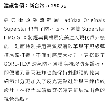
經典 Dunk 輪廓加上防水科技，雨天穿搭帥度不
建議售價：新台幣 5,290 元
打折
經典街頭潮流鞋履 adidas Originals
防水鞋推薦 4. ASICS TRABUCO 14 GTX：搭
載 GORE-TEX 隱形貼合科技，全方位防水神鞋
Superstar 也有了防水版本，這雙 Superstar
防水鞋推薦 5. Salomon XT-6 GORE-TEX：潮
II MG GTX 將經典貝殼頭完美注入現代戶外機
人必備山系鞋王！防滑、防水與街頭顏值一次攻
能，鞋面特別採用高質感磨砂革與軍規級彈
頂
道尼龍打造，不僅耐磨度大提升，更搭載了
防水鞋推薦 6. HOKA Stinson Evo GTX：越野
復刻厚底，GORE-TEX 防水與增高神器一次滿
GORE-TEX® 透氣防水薄膜 與橡膠防泥護板，
足
即便遇到暴雨狂炸也能保持雙腳絕對乾爽。
防水鞋推薦 7. Timberland Motion Access：
細節部分更加入了反光斑點鞋帶與三線條紋
黃靴同級頂級防水，輕量化工裝健走鞋雨天必備
設計，在夜間或暗處穿搭時更能展現出色的
防水鞋推薦 7. Timberland Motion Access：
視覺亮點。
黃靴同級頂級防水，輕量化工裝健走鞋雨天必備
防水鞋推薦 8. Mizuno WAVE MUJIN LS