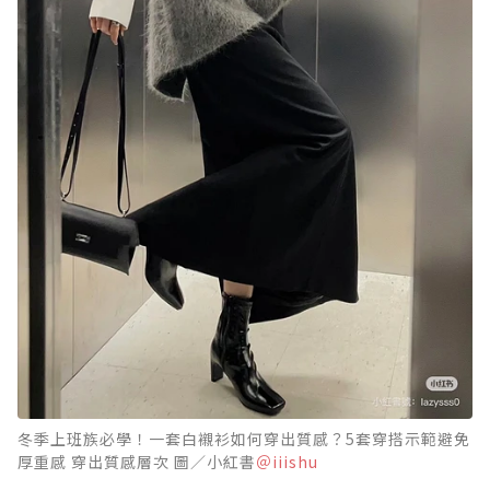
冬季上班族必學！一套白襯衫如何穿出質感？5套穿搭示範避免
厚重感 穿出質感層次 圖／小紅書
＠iiishu