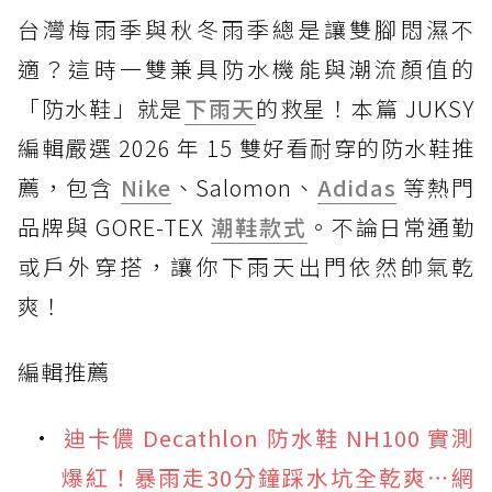
台灣梅雨季與秋冬雨季總是讓雙腳悶濕不
適？這時一雙兼具防水機能與潮流顏值的
「防水鞋」就是
下雨天
的救星！本篇 JUKSY
編輯嚴選 2026 年 15 雙好看耐穿的防水鞋推
薦，包含
Nike
、Salomon、
Adidas
等熱門
品牌與 GORE-TEX
潮鞋款式
。不論日常通勤
或戶外穿搭，讓你下雨天出門依然帥氣乾
爽！
編輯推薦
迪卡儂 Decathlon 防水鞋 NH100 實測
爆紅！暴雨走30分鐘踩水坑全乾爽⋯網