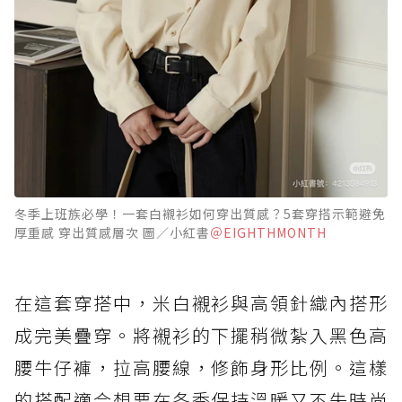
冬季上班族必學！一套白襯衫如何穿出質感？5套穿搭示範避免
厚重感 穿出質感層次 圖／小紅書
＠EIGHTHMONTH
在這套穿搭中，米白襯衫與高領針織內搭形
成完美疊穿。將襯衫的下擺稍微紮入黑色高
腰牛仔褲，拉高腰線，修飾身形比例。這樣
的搭配適合想要在冬季保持溫暖又不失時尚