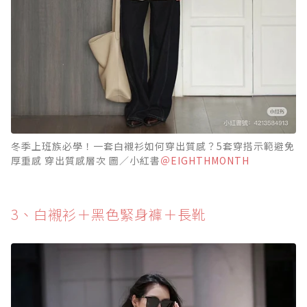
冬季上班族必學！一套白襯衫如何穿出質感？5套穿搭示範避免
厚重感 穿出質感層次 圖／小紅書
＠EIGHTHMONTH
3、白襯衫＋黑色緊身褲＋長靴