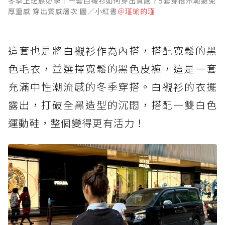
冬季上班族必學！一套白襯衫如何穿出質感？5套穿搭示範避免
厚重感 穿出質感層次 圖／小紅書
＠瑾瑜的瑾
這套也是將白襯衫作為內搭，搭配寬鬆的黑
色毛衣，並選擇寬鬆的黑色皮褲，這是一套
充滿中性潮流感的冬季穿搭。白襯衫的衣擺
露出，打破全黑造型的沉悶，搭配一雙白色
運動鞋，整個變得更有活力！