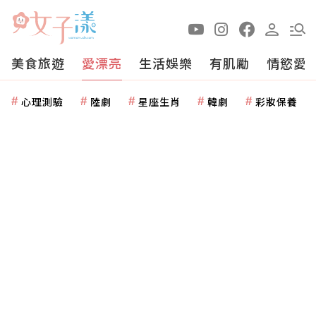
美食旅遊
愛漂亮
生活娛樂
有肌勵
情慾愛
心理測驗
陸劇
星座生肖
韓劇
彩妝保養