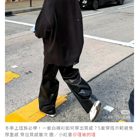
冬季上班族必學！一套白襯衫如何穿出質感？5套穿搭示範避免
厚重感 穿出質感層次 圖／小紅書
＠瑾瑜的瑾