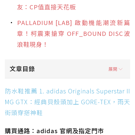
友：CP值直接天花板
PALLADIUM [LAB] 啟動機能潮流新篇
章！柯震東搶穿 OFF_BOUND DISC波
浪鞋現身！
文章目錄
展開
防水鞋推薦 1. adidas Originals Superstar II
防水鞋推薦 1. adidas Originals Superstar II
MG GTX：經典貝殼頭加上 GORE-TEX，雨天街
MG GTX：經典貝殼頭加上 GORE-TEX，雨天
頭穿搭神鞋
街頭穿搭神鞋
防水鞋推薦 2. New Balance Hierro v9 GORE-
TEX：黃金大底加持，最帥山系越野防水跑鞋
購買通路：adidas 官網及指定門市
防水鞋推薦 3. Nike Dunk Low GORE-TEX：