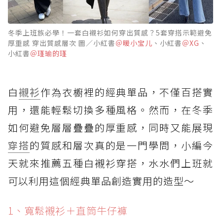
冬季上班族必學！一套白襯衫如何穿出質感？5套穿搭示範避免
厚重感 穿出質感層次 圖／小紅書
＠暖小宝儿
、小紅書
＠XG
、
小紅書
＠瑾瑜的瑾
白
襯衫
作為衣櫥裡的經典單品，不僅百搭實
用，還能輕鬆切換多種風格。然而，在冬季
如何避免層層疊疊的厚重感，同時又能展現
穿搭
的質感和層次真的是一門學問，小編今
天就來推薦五種白襯衫穿搭，水水們上班就
可以利用這個經典單品創造實用的造型～
1️、寬鬆襯衫＋直筒牛仔褲