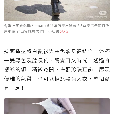
冬季上班族必學！一套白襯衫如何穿出質感？5套穿搭示範避免
厚重感 穿出質感層次 圖／小紅書
＠XG
這套造型將白襯衫與黑色緊身褲結合，外搭
一雙黑色及膝長靴，既實用又時尚。透過將
襯衫的領口稍微敞開，搭配珍珠耳飾，展現
優雅的氣質。也可以搭配黑色大衣，整個霸
氣十足！