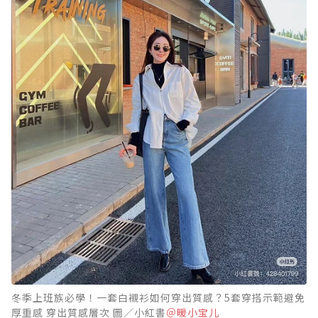
冬季上班族必學！一套白襯衫如何穿出質感？5套穿搭示範避免
厚重感 穿出質感層次 圖／小紅書
＠暖小宝儿