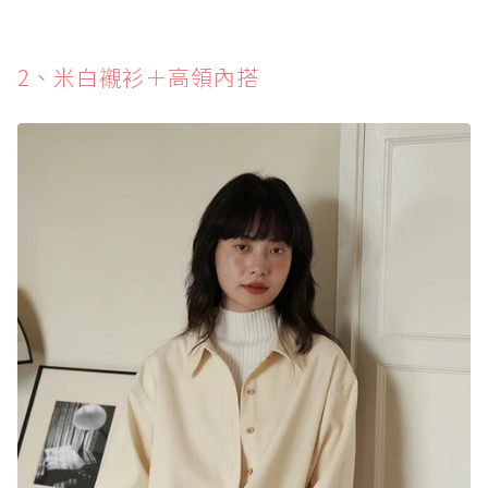
2️、米白襯衫＋高領內搭