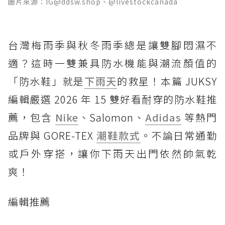
圖片來源：IG@ddsw.shop、@livestockcanada
台灣梅雨季與秋冬雨季總是讓雙腳悶濕不
適？這時一雙兼具防水機能與潮流顏值的
「防水鞋」就是
下雨天
的救星！本篇 JUKSY
編輯嚴選 2026 年 15 雙好看耐穿的防水鞋推
薦，包含
Nike
、Salomon、
Adidas
等熱門
品牌與 GORE-TEX
潮鞋款式
。不論日常通勤
或戶外穿搭，讓你下雨天出門依然帥氣乾
爽！
編輯推薦