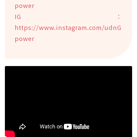
power
IG：
https://www.instagram.com/udnG
power