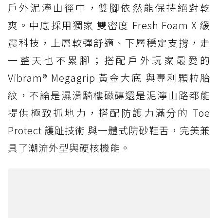
戶外泥濘山徑中，雙腳依然能保持絕對乾
爽。中底採用獨家 雙密度 Fresh Foam X 緩
震科技，上層軟彈舒適、下層穩定支撐，走
一整天也不累腳；搭配戶外玩家最愛的
Vibram® Megagrip 黃金大底 與專利顆粒胎
紋，不論是濕滑騎樓磁磚還是泥濘山路都能
提供極致抓地力，搭配防護力滿分的 Toe
Protect 護趾技術 與一體式防砂鞋舌，完美兼
具了潮流外型與硬核機能。