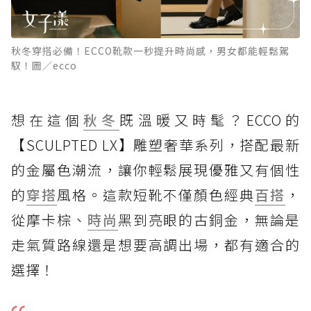
秋冬穿搭必備！ECCO靴款一秒提升時尚感，男女都能輕鬆駕
馭！圖／ecco
想在這個
秋冬
既溫暖又時髦？ECCO的
【SCULPTED LX】雕塑奢華系列，搭配最新
的金屬色潮流，讓你輕鬆展現優雅又有個性
的
穿搭
風格。這款短靴不僅顏色經典
百搭
，
從摩卡棕、
時尚
黑到亮眼的古銅金，無論是
走氣質路線還是想要高調出場，都有適合的
選擇！