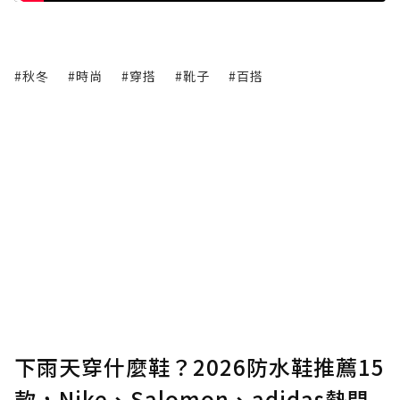
#秋冬
#時尚
#穿搭
#靴子
#百搭
下雨天穿什麼鞋？2026防水鞋推薦15
款，Nike、Salomon、adidas熱門