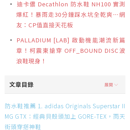
迪卡儂 Decathlon 防水鞋 NH100 實測
爆紅！暴雨走30分鐘踩水坑全乾爽⋯網
友：CP值直接天花板
PALLADIUM [LAB] 啟動機能潮流新篇
章！柯震東搶穿 OFF_BOUND DISC波
浪鞋現身！
文章目錄
展開
防水鞋推薦 1. adidas Originals Superstar II
防水鞋推薦 1. adidas Originals Superstar II
MG GTX：經典貝殼頭加上 GORE-TEX，雨天街
MG GTX：經典貝殼頭加上 GORE-TEX，雨天
頭穿搭神鞋
街頭穿搭神鞋
防水鞋推薦 2. New Balance Hierro v9 GORE-