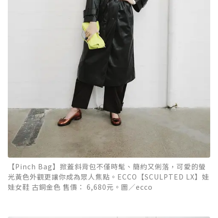
【Pinch Bag】掀蓋斜背包不僅時髦、簡約又俐落，可愛的螢
光黃色外觀更讓你成為眾人焦點。ECCO【SCULPTED LX】娃
娃女鞋 古銅金色 售價： 6,680元。圖／ecco