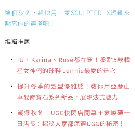
這個秋冬，趕快用一雙SCULPTED LX短靴來
點亮你的穿搭吧！
編輯推薦
IU、Karina、Rosé都在穿！盤點5款韓
星女神們的球鞋 Jennie最愛的是它
提升冬季的髮型優雅感！教你用亞歷山
卓髮飾寶石系列新品，展現法式魅力
潮爆秋冬！UGG快閃店開幕＋婁峻碩一
日店長：揭秘大家都瘋穿UGG的秘密！