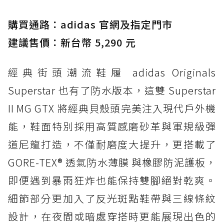
TEX：黃金大底加持，最帥山系越野防水跑鞋
購買通路：adidas 官網及指定門市
防水鞋推薦 3. Nike Dunk Low GORE-TEX：
經典 Dunk 輪廓加上防水科技，雨天穿搭帥度不
建議售價：新台幣 5,290 元
打折
經典街頭潮流鞋履 adidas Originals
防水鞋推薦 4. ASICS TRABUCO 14 GTX：搭
載 GORE-TEX 隱形貼合科技，全方位防水神鞋
Superstar 也有了防水版本，這雙 Superstar
防水鞋推薦 5. Salomon XT-6 GORE-TEX：潮
II MG GTX 將經典貝殼頭完美注入現代戶外機
人必備山系鞋王！防滑、防水與街頭顏值一次攻
能，鞋面特別採用高質感磨砂革與軍規級彈
頂
道尼龍打造，不僅耐磨度大提升，更搭載了
防水鞋推薦 6. HOKA Stinson Evo GTX：越野
復刻厚底，GORE-TEX 防水與增高神器一次滿
GORE-TEX® 透氣防水薄膜 與橡膠防泥護板，
足
即便遇到暴雨狂炸也能保持雙腳絕對乾爽。
防水鞋推薦 7. Timberland Motion Access：
細節部分更加入了反光斑點鞋帶與三線條紋
黃靴同級頂級防水，輕量化工裝健走鞋雨天必備
設計，在夜間或暗處穿搭時更能展現出色的
防水鞋推薦 7. Timberland Motion Access：