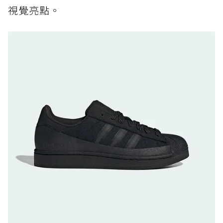
視覺亮點。
黃靴同級頂級防水，輕量化工裝健走鞋雨天必備
防水鞋推薦 8. Mizuno WAVE MUJIN LS
GTX：搭載 Vibram 黃金大底與 GORE-TEX 的
日系街頭潮鞋
防水鞋推薦 9. PALLADIUM OFF_BOUND
DISC WP+：首度導入旋鈕快穿，橘標防水加持
的城市波浪神鞋
防水鞋推薦 10. PUMA Voyage NITRO™ 4
GORE-TEX：氮氣中底注入，回彈與防滑兼具的
全天候越野跑鞋
防水鞋推薦 11. On Cloudhorizon 2 WP：腳
感軟彈、搭載 Missiongrip™ 的防水輕越野鞋
防水鞋推薦 12. Vans Crosspath XC GORE-
TEX：搭載 Vibram 大底與 GORE-TEX，顛覆
滑板印象的防水鞋