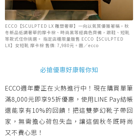
ECCO【SCULPTED LX 雕塑奢華】一向以氣質優雅著稱，秋
冬新品低調奢華的摩卡棕、時尚黑等經典色齊備，跟鞋、短靴
等款式任你挑選。 指定店櫃限量販售 ECCO【SCULPTED
LX】女短靴 摩卡棕 售價: 7,980元。圖／ecco
必搶優惠好康報你知
ECCO週年慶正在火熱進行中！現在購買單筆
滿8,000元即享95折優惠，使用LINE Pay結帳
還能享有10%的回饋！把這雙夢幻靴子帶回
家，無需擔心荷包失血，讓這個秋冬既時尚
又不費心思！