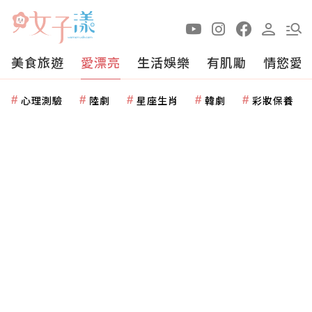
美食旅遊
愛漂亮
生活娛樂
有肌勵
情慾愛
心理測驗
陸劇
星座生肖
韓劇
彩妝保養