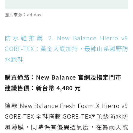
防水鞋推薦 13. Dr. Martens 1460 Rain
圖片來源：adidas
Boot：馬汀首款雨靴登場，經典八孔加上全防
水 PVC
防水鞋推薦 14. SKECHERS BADGER
防水鞋推薦 2. New Balance Hierro v9
WATERPROOF：一踩即穿懶人神器！搭載固特
GORE-TEX：黃金大底加持，最帥山系越野防
異大底與全防水厚底健走鞋
水跑鞋
防水鞋推薦 15. Brooks Cascadia 19 GTX：注
入氮氣中底與 GORE-TEX 的全地形碳中和神鞋
購買通路：New Balance 官網及指定門市
建議售價：新台幣 4,480 元
這款 New Balance Fresh Foam X Hierro v9
GORE-TEX 全鞋搭載 GORE-TEX® 頂級防水防
風薄膜，同時保有優異透氣度，在暴雨天或