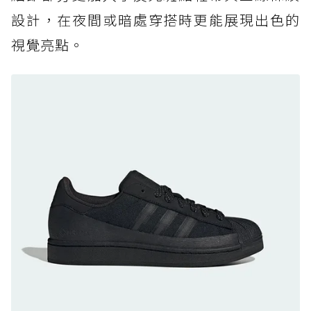
黃靴同級頂級防水，輕量化工裝健走鞋雨天必備
設計，在夜間或暗處穿搭時更能展現出色的
防水鞋推薦 7. Timberland Motion Access：
視覺亮點。
黃靴同級頂級防水，輕量化工裝健走鞋雨天必備
防水鞋推薦 8. Mizuno WAVE MUJIN LS
GTX：搭載 Vibram 黃金大底與 GORE-TEX 的
日系街頭潮鞋
防水鞋推薦 9. PALLADIUM OFF_BOUND
DISC WP+：首度導入旋鈕快穿，橘標防水加持
的城市波浪神鞋
防水鞋推薦 10. PUMA Voyage NITRO™ 4
GORE-TEX：氮氣中底注入，回彈與防滑兼具的
全天候越野跑鞋
防水鞋推薦 11. On Cloudhorizon 2 WP：腳
感軟彈、搭載 Missiongrip™ 的防水輕越野鞋
防水鞋推薦 12. Vans Crosspath XC GORE-