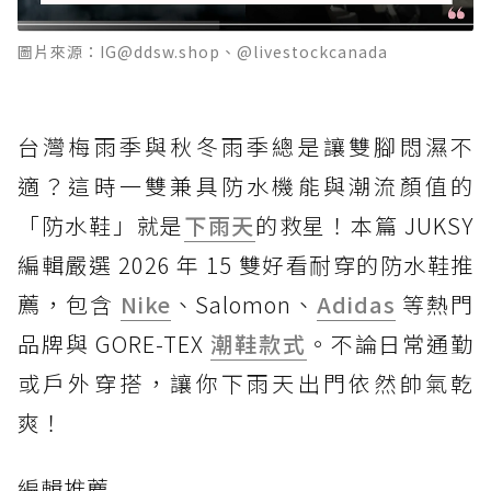
圖片來源：IG@ddsw.shop、@livestockcanada
台灣梅雨季與秋冬雨季總是讓雙腳悶濕不
適？這時一雙兼具防水機能與潮流顏值的
「防水鞋」就是
下雨天
的救星！本篇 JUKSY
編輯嚴選 2026 年 15 雙好看耐穿的防水鞋推
薦，包含
Nike
、Salomon、
Adidas
等熱門
品牌與 GORE-TEX
潮鞋款式
。不論日常通勤
或戶外穿搭，讓你下雨天出門依然帥氣乾
爽！
編輯推薦