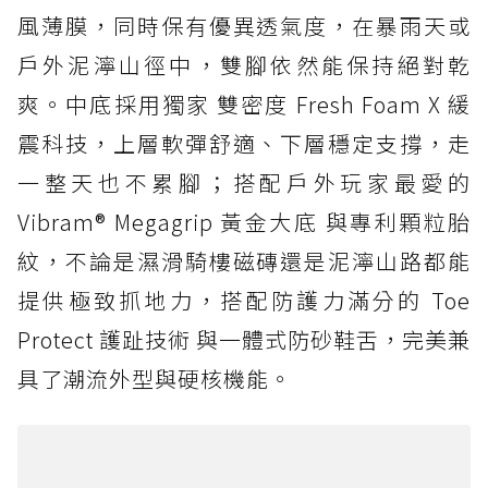
風薄膜，同時保有優異透氣度，在暴雨天或
戶外泥濘山徑中，雙腳依然能保持絕對乾
爽。中底採用獨家 雙密度 Fresh Foam X 緩
震科技，上層軟彈舒適、下層穩定支撐，走
一整天也不累腳；搭配戶外玩家最愛的
Vibram® Megagrip 黃金大底 與專利顆粒胎
紋，不論是濕滑騎樓磁磚還是泥濘山路都能
提供極致抓地力，搭配防護力滿分的 Toe
Protect 護趾技術 與一體式防砂鞋舌，完美兼
具了潮流外型與硬核機能。