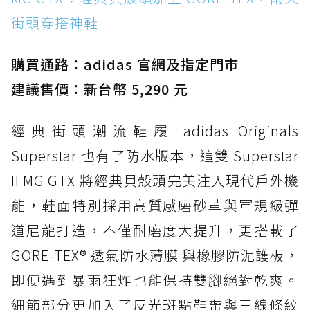
街頭穿搭神鞋
防水鞋推薦 2. New Balance Hierro v9 GORE-
TEX：黃金大底加持，最帥山系越野防水跑鞋
購買通路：adidas 官網及指定門市
防水鞋推薦 3. Nike Dunk Low GORE-TEX：
經典 Dunk 輪廓加上防水科技，雨天穿搭帥度不
建議售價：新台幣 5,290 元
打折
經典街頭潮流鞋履 adidas Originals
防水鞋推薦 4. ASICS TRABUCO 14 GTX：搭
載 GORE-TEX 隱形貼合科技，全方位防水神鞋
Superstar 也有了防水版本，這雙 Superstar
防水鞋推薦 5. Salomon XT-6 GORE-TEX：潮
II MG GTX 將經典貝殼頭完美注入現代戶外機
人必備山系鞋王！防滑、防水與街頭顏值一次攻
能，鞋面特別採用高質感磨砂革與軍規級彈
頂
道尼龍打造，不僅耐磨度大提升，更搭載了
防水鞋推薦 6. HOKA Stinson Evo GTX：越野
復刻厚底，GORE-TEX 防水與增高神器一次滿
GORE-TEX® 透氣防水薄膜 與橡膠防泥護板，
足
即便遇到暴雨狂炸也能保持雙腳絕對乾爽。
防水鞋推薦 7. Timberland Motion Access：
細節部分更加入了反光斑點鞋帶與三線條紋