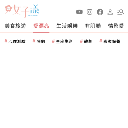
美食旅遊
愛漂亮
生活娛樂
有肌勵
情慾愛
心理測驗
陸劇
星座生肖
韓劇
彩妝保養