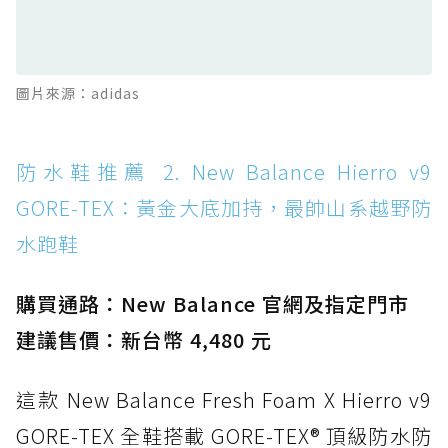
TEX：搭載 Vibram 大底與 GORE-TEX，顛覆
滑板印象的防水鞋
防水鞋推薦 13. Dr. Martens 1460 Rain
圖片來源：adidas
Boot：馬汀首款雨靴登場，經典八孔加上全防
水 PVC
防水鞋推薦 14. SKECHERS BADGER
防水鞋推薦 2. New Balance Hierro v9
WATERPROOF：一踩即穿懶人神器！搭載固特
GORE-TEX：黃金大底加持，最帥山系越野防
異大底與全防水厚底健走鞋
水跑鞋
防水鞋推薦 15. Brooks Cascadia 19 GTX：注
入氮氣中底與 GORE-TEX 的全地形碳中和神鞋
購買通路：New Balance 官網及指定門市
建議售價：新台幣 4,480 元
這款 New Balance Fresh Foam X Hierro v9
GORE-TEX 全鞋搭載 GORE-TEX® 頂級防水防