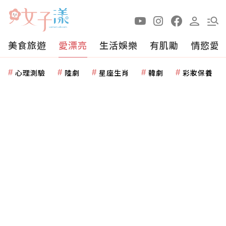
美食旅遊
愛漂亮
生活娛樂
有肌勵
情慾愛
心理測驗
陸劇
星座生肖
韓劇
彩妝保養