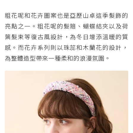
粗花呢和花卉圖案也是亞歷山卓這季髮飾的
亮點之一。粗花呢的髮箍、蝴蝶結夾以及荷
葉髮束等復古風設計，為冬日增添溫暖的質
感。而花卉系列則以珠蕊和木蘭花的設計，
為整體造型帶來一種柔和的浪漫氛圍。