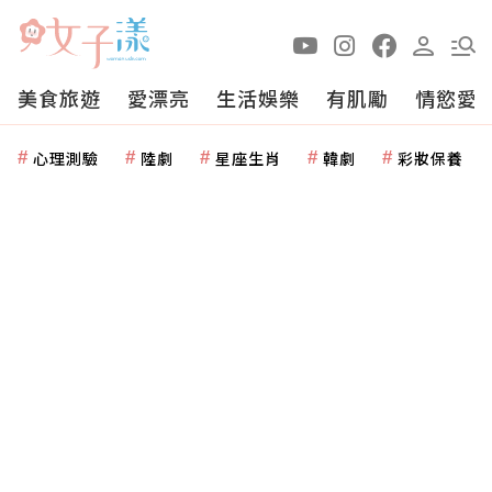
美食旅遊
愛漂亮
生活娛樂
有肌勵
情慾愛
心理測驗
陸劇
星座生肖
韓劇
彩妝保養