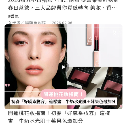
春日茶敘，三大品牌帶你質感轉向 美妝、香氛
一次看
#香氣
女子漾／編輯黃冠婷
2026.02.06
開運桃花妝指南！初春「好感系妝容」這樣
畫 牛奶水光肌＋莓果色最加分