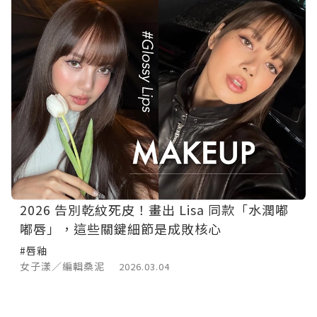
2026 告別乾紋死皮！畫出 Lisa 同款「水潤嘟
嘟唇」，這些關鍵細節是成敗核心
#唇釉
女子漾／編輯桑泥
2026.03.04