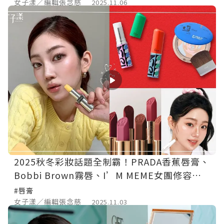
女子漾／編輯張念慈
2025.11.06
2025秋冬彩妝話題全制霸！PRADA香蕉唇膏、
Bobbi Brown霧唇、I’M MEME女團修容一
次看
#唇膏
女子漾／編輯張念慈
2025.11.03