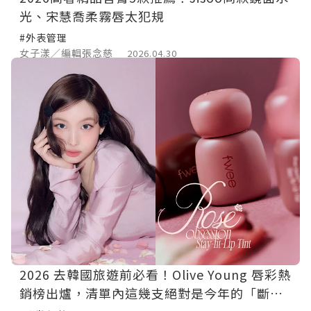
光、宋慧喬柔霧唇太犯規
#外表管理
女子漾／編輯張念慈
2026.04.30
2026 去韓國旅遊前必看！Olive Young 唇彩熱
銷榜出爐，清單內這幾支絕對是今年的「斷貨