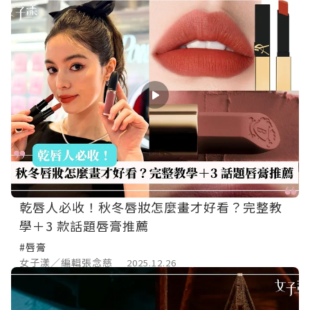
乾唇人必收！秋冬唇妝怎麼畫才好看？完整教
學＋3 款話題唇膏推薦
#唇膏
女子漾／編輯張念慈
2025.12.26