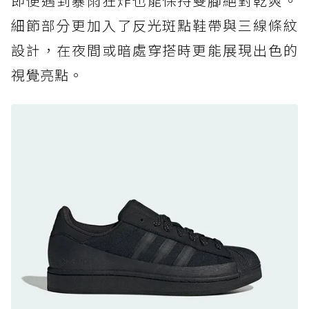
即便遇到暴雨狂炸也能保持雙腳絕對乾爽。
防水鞋推薦 7. Timberland Motion Access：
細節部分更加入了反光斑點鞋帶與三線條紋
黃靴同級頂級防水，輕量化工裝健走鞋雨天必備
設計，在夜間或暗處穿搭時更能展現出色的
防水鞋推薦 7. Timberland Motion Access：
視覺亮點。
黃靴同級頂級防水，輕量化工裝健走鞋雨天必備
防水鞋推薦 8. Mizuno WAVE MUJIN LS
GTX：搭載 Vibram 黃金大底與 GORE-TEX 的
日系街頭潮鞋
防水鞋推薦 9. PALLADIUM OFF_BOUND
DISC WP+：首度導入旋鈕快穿，橘標防水加持
的城市波浪神鞋
防水鞋推薦 10. PUMA Voyage NITRO™ 4
GORE-TEX：氮氣中底注入，回彈與防滑兼具的
全天候越野跑鞋
防水鞋推薦 11. On Cloudhorizon 2 WP：腳
感軟彈、搭載 Missiongrip™ 的防水輕越野鞋