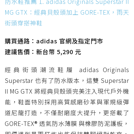
防水鞋推薦 1. adidas Originals Superstar II
MG GTX：經典貝殼頭加上 GORE-TEX，雨天街
MG GTX：經典貝殼頭加上 GORE-TEX，雨天
頭穿搭神鞋
街頭穿搭神鞋
防水鞋推薦 2. New Balance Hierro v9 GORE-
TEX：黃金大底加持，最帥山系越野防水跑鞋
購買通路：adidas 官網及指定門市
防水鞋推薦 3. Nike Dunk Low GORE-TEX：
經典 Dunk 輪廓加上防水科技，雨天穿搭帥度不
建議售價：新台幣 5,290 元
打折
經典街頭潮流鞋履 adidas Originals
防水鞋推薦 4. ASICS TRABUCO 14 GTX：搭
載 GORE-TEX 隱形貼合科技，全方位防水神鞋
Superstar 也有了防水版本，這雙 Superstar
防水鞋推薦 5. Salomon XT-6 GORE-TEX：潮
II MG GTX 將經典貝殼頭完美注入現代戶外機
人必備山系鞋王！防滑、防水與街頭顏值一次攻
能，鞋面特別採用高質感磨砂革與軍規級彈
頂
道尼龍打造，不僅耐磨度大提升，更搭載了
防水鞋推薦 6. HOKA Stinson Evo GTX：越野
復刻厚底，GORE-TEX 防水與增高神器一次滿
GORE-TEX® 透氣防水薄膜 與橡膠防泥護板，
足