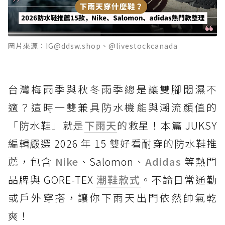
圖片來源：IG@ddsw.shop、@livestockcanada
台灣梅雨季與秋冬雨季總是讓雙腳悶濕不
適？這時一雙兼具防水機能與潮流顏值的
「防水鞋」就是
下雨天
的救星！本篇 JUKSY
編輯嚴選 2026 年 15 雙好看耐穿的防水鞋推
薦，包含
Nike
、Salomon、
Adidas
等熱門
品牌與 GORE-TEX
潮鞋款式
。不論日常通勤
或戶外穿搭，讓你下雨天出門依然帥氣乾
爽！