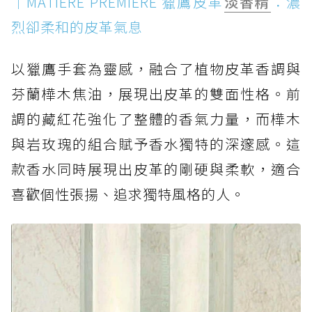
｜MATIERE PREMIERE 獵鷹皮革
淡香精
：濃
烈卻柔和的皮革氣息
以獵鷹手套為靈感，融合了植物皮革香調與
芬蘭樺木焦油，展現出皮革的雙面性格。前
調的藏紅花強化了整體的香氣力量，而樺木
與岩玫瑰的組合賦予香水獨特的深邃感。這
款香水同時展現出皮革的剛硬與柔軟，適合
喜歡個性張揚、追求獨特風格的人。