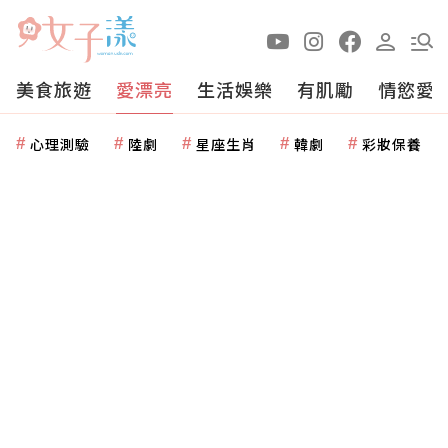
美食旅遊
愛漂亮
生活娛樂
有肌勵
情慾愛
心理測驗
陸劇
星座生肖
韓劇
彩妝保養