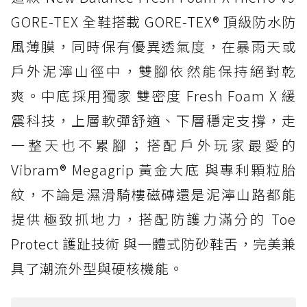
GORE-TEX 全鞋搭載 GORE-TEX® 頂級防水防
風薄膜，同時保有優異透氣度，在暴雨天或
戶外泥濘山徑中，雙腳依然能保持絕對乾
爽。中底採用獨家 雙密度 Fresh Foam X 緩
震科技，上層軟彈舒適、下層穩定支撐，走
一整天也不累腳；搭配戶外玩家最愛的
Vibram® Megagrip 黃金大底 與專利顆粒胎
紋，不論是濕滑騎樓磁磚還是泥濘山路都能
提供極致抓地力，搭配防護力滿分的 Toe
Protect 護趾技術 與一體式防砂鞋舌，完美兼
具了潮流外型與硬核機能。