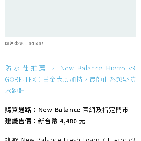
防水鞋推薦 12. Vans Crosspath XC GORE-
TEX：搭載 Vibram 大底與 GORE-TEX，顛覆
滑板印象的防水鞋
防水鞋推薦 13. Dr. Martens 1460 Rain
圖片來源：adidas
Boot：馬汀首款雨靴登場，經典八孔加上全防
水 PVC
防水鞋推薦 14. SKECHERS BADGER
防水鞋推薦 2. New Balance Hierro v9
WATERPROOF：一踩即穿懶人神器！搭載固特
GORE-TEX：黃金大底加持，最帥山系越野防
異大底與全防水厚底健走鞋
水跑鞋
防水鞋推薦 15. Brooks Cascadia 19 GTX：注
入氮氣中底與 GORE-TEX 的全地形碳中和神鞋
購買通路：New Balance 官網及指定門市
建議售價：新台幣 4,480 元
這款 New Balance Fresh Foam X Hierro v9