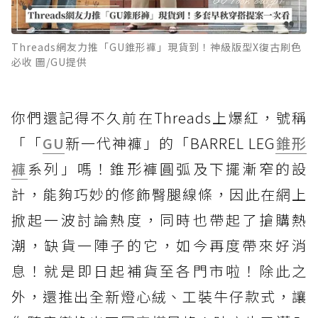
Threads網友力推「GU錐形褲」現貨到！神級版型X復古刷色
必收 圖/GU提供
你們還記得不久前在Threads上爆紅，號稱
「「
GU
新一代神褲」的「BARREL LEG
錐形
褲
系列」嗎！錐形褲圓弧及下擺漸窄的設
計，能夠巧妙的修飾臀腿線條，因此在網上
掀起一波討論熱度，同時也帶起了搶購熱
潮，缺貨一陣子的它，如今再度帶來好消
息！就是即日起補貨至各門市啦！除此之
外，還推出全新燈心絨、工裝牛仔款式，讓