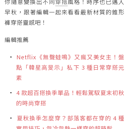
你隨意變換出不同
穿搭
風格！時序也已邁入
早秋，跟著編輯一起來看看最新材質的錐形
褲穿搭靈感吧！
編輯推薦
Netflix《無聲蛙鳴》又瘋又美女主！盤
點「韓星高旻示」私下 3 種日常穿搭元
素
4 款超百搭換季單品！輕鬆駕馭夏末初秋
的時尚穿搭
夏秋換季怎麼穿？部落客都在穿的 4 種
實用技巧，忽冷忽熱一樣穿的超時髦