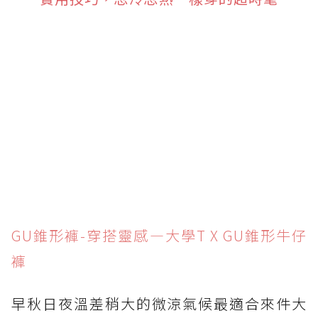
GU錐形褲-穿搭靈感—大學T X GU錐形牛仔
褲
早秋日夜溫差稍大的微涼氣候最適合來件大