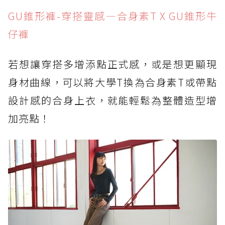
GU錐形褲-穿搭靈感—合身素T X GU錐形牛
仔褲
若想讓穿搭多增添點正式感，或是想更顯現
身材曲線，可以將大學T換為合身素T或帶點
設計感的合身上衣，就能輕鬆為整體造型增
加亮點！