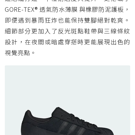
復刻厚底，GORE-TEX 防水與增高神器一次滿
GORE-TEX® 透氣防水薄膜 與橡膠防泥護板，
足
即便遇到暴雨狂炸也能保持雙腳絕對乾爽。
防水鞋推薦 7. Timberland Motion Access：
細節部分更加入了反光斑點鞋帶與三線條紋
黃靴同級頂級防水，輕量化工裝健走鞋雨天必備
設計，在夜間或暗處穿搭時更能展現出色的
防水鞋推薦 7. Timberland Motion Access：
視覺亮點。
黃靴同級頂級防水，輕量化工裝健走鞋雨天必備
防水鞋推薦 8. Mizuno WAVE MUJIN LS
GTX：搭載 Vibram 黃金大底與 GORE-TEX 的
日系街頭潮鞋
防水鞋推薦 9. PALLADIUM OFF_BOUND
DISC WP+：首度導入旋鈕快穿，橘標防水加持
的城市波浪神鞋
防水鞋推薦 10. PUMA Voyage NITRO™ 4
GORE-TEX：氮氣中底注入，回彈與防滑兼具的
全天候越野跑鞋