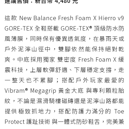
建議售價：新台幣 4,480 元
這款 New Balance Fresh Foam X Hierro v9
GORE-TEX 全鞋搭載 GORE-TEX® 頂級防水防
風薄膜，同時保有優異透氣度，在暴雨天或
戶外泥濘山徑中，雙腳依然能保持絕對乾
爽。中底採用獨家 雙密度 Fresh Foam X 緩
震科技，上層軟彈舒適、下層穩定支撐，走
一整天也不累腳；搭配戶外玩家最愛的
Vibram® Megagrip 黃金大底 與專利顆粒胎
紋，不論是濕滑騎樓磁磚還是泥濘山路都能
提供極致抓地力，搭配防護力滿分的 Toe
Protect 護趾技術 與一體式防砂鞋舌，完美兼