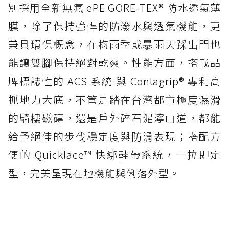
別採用全新無氟 ePE GORE-TEX® 防水透氣薄
膜，除了保持強悍的防潑水與透氣機能，更
兼具環保概念，在梅雨季或暴雨天踩出門也
能讓雙腳保持絕對乾爽。性能方面，搭載品
牌標誌性的 ACS 系統 與 Contagrip® 專利高
抓地力大底，不管是踏在台灣都市極度濕滑
的騎樓磁磚，還是戶外碎石泥濘山道，都能
給予絕佳的步伐穩定度與防滑表現；搭配方
便的 Quicklace™ 快綁鞋帶系統，一拉即定
型，完美呈現在地機能與俐落外型。