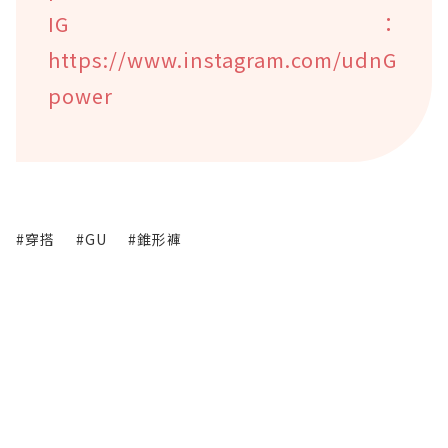
IG：
https://www.instagram.com/udnG
power
#穿搭
#GU
#錐形褲