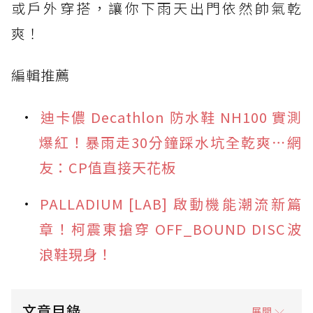
或戶外穿搭，讓你下雨天出門依然帥氣乾
爽！
編輯推薦
迪卡儂 Decathlon 防水鞋 NH100 實測
爆紅！暴雨走30分鐘踩水坑全乾爽⋯網
友：CP值直接天花板
PALLADIUM [LAB] 啟動機能潮流新篇
章！柯震東搶穿 OFF_BOUND DISC波
浪鞋現身！
文章目錄
展開