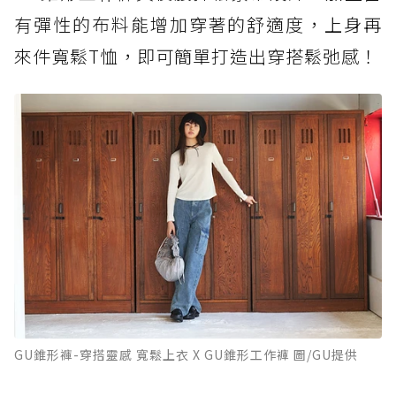
有彈性的布料能增加穿著的舒適度，上身再
來件寬鬆T恤，即可簡單打造出穿搭鬆弛感！
GU錐形褲-穿搭靈感 寬鬆上衣 X GU錐形工作褲 圖/GU提供