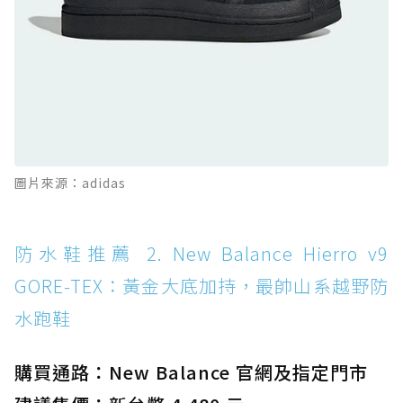
防水鞋推薦 11. On Cloudhorizon 2 WP：腳
感軟彈、搭載 Missiongrip™ 的防水輕越野鞋
防水鞋推薦 12. Vans Crosspath XC GORE-
TEX：搭載 Vibram 大底與 GORE-TEX，顛覆
滑板印象的防水鞋
防水鞋推薦 13. Dr. Martens 1460 Rain
圖片來源：adidas
Boot：馬汀首款雨靴登場，經典八孔加上全防
水 PVC
防水鞋推薦 14. SKECHERS BADGER
防水鞋推薦 2. New Balance Hierro v9
WATERPROOF：一踩即穿懶人神器！搭載固特
GORE-TEX：黃金大底加持，最帥山系越野防
異大底與全防水厚底健走鞋
水跑鞋
防水鞋推薦 15. Brooks Cascadia 19 GTX：注
入氮氣中底與 GORE-TEX 的全地形碳中和神鞋
購買通路：New Balance 官網及指定門市