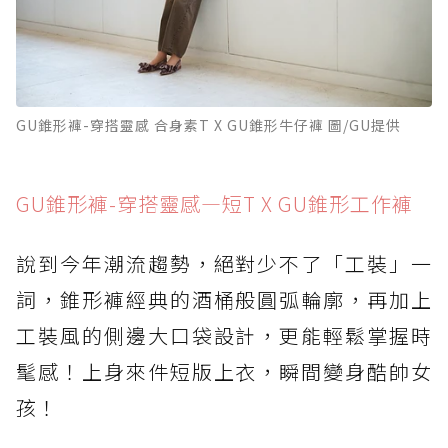
GU錐形褲-穿搭靈感 合身素T X GU錐形牛仔褲 圖/GU提供
GU錐形褲-穿搭靈感—短T X GU錐形工作褲
說到今年潮流趨勢，絕對少不了「工裝」一
詞，錐形褲經典的酒桶般圓弧輪廓，再加上
工裝風的側邊大口袋設計，更能輕鬆掌握時
髦感！上身來件短版上衣，瞬間變身酷帥女
孩！