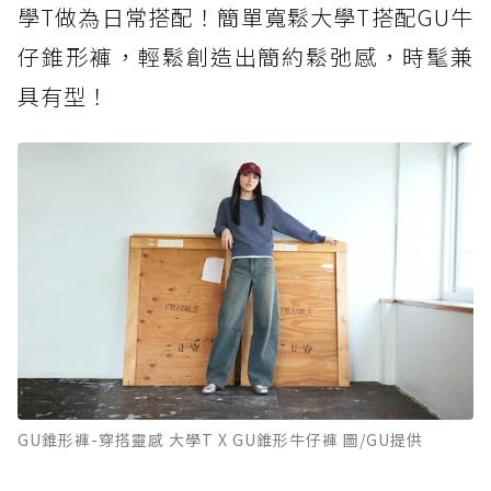
學T做為日常搭配！簡單寬鬆大學T搭配GU牛
仔錐形褲，輕鬆創造出簡約鬆弛感，時髦兼
具有型！
GU錐形褲-穿搭靈感 大學T X GU錐形牛仔褲 圖/GU提供