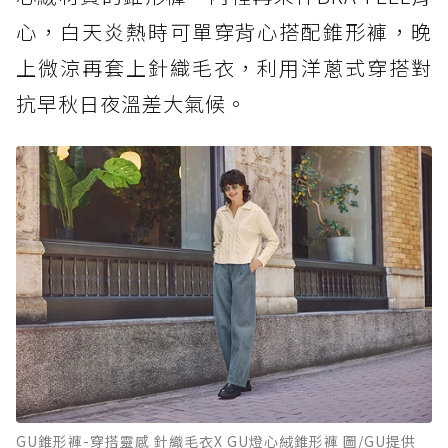
心，白天炎熱時可單穿背心搭配錐形褲，晚
上微涼再套上針織毛衣，利用洋蔥式穿搭對
抗早秋日夜溫差大氣候。
GU錐形褲-穿搭靈感 針織毛衣X GU燈心絨錐形褲 圖/GU提供