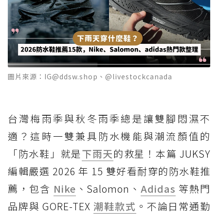
圖片來源：IG@ddsw.shop、@livestockcanada
台灣梅雨季與秋冬雨季總是讓雙腳悶濕不
適？這時一雙兼具防水機能與潮流顏值的
「防水鞋」就是
下雨天
的救星！本篇 JUKSY
編輯嚴選 2026 年 15 雙好看耐穿的防水鞋推
薦，包含
Nike
、Salomon、
Adidas
等熱門
品牌與 GORE-TEX
潮鞋款式
。不論日常通勤