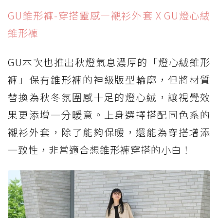
GU錐形褲-穿搭靈感—襯衫外套 X GU燈心絨
錐形褲
GU本次也推出秋燈氣息濃厚的「燈心絨錐形
褲」保有錐形褲的神級版型輪廓，但將材質
替換為秋冬氛圍感十足的燈心絨，讓視覺效
果更添增一分暖意。上身選擇搭配同色系的
襯衫外套，除了能夠保暖，還能為穿搭增添
一致性，非常適合想錐形褲穿搭的小白！