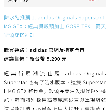
防水鞋推薦 1. adidas Originals Superstar II
防水鞋推薦 1. adidas Originals Superstar II
MG GTX：經典貝殼頭加上 GORE-TEX，雨天街
MG GTX：經典貝殼頭加上 GORE-TEX，雨天
頭穿搭神鞋
街頭穿搭神鞋
防水鞋推薦 2. New Balance Hierro v9 GORE-
TEX：黃金大底加持，最帥山系越野防水跑鞋
購買通路：adidas 官網及指定門市
防水鞋推薦 3. Nike Dunk Low GORE-TEX：
經典 Dunk 輪廓加上防水科技，雨天穿搭帥度不
建議售價：新台幣 5,290 元
打折
經典街頭潮流鞋履 adidas Originals
防水鞋推薦 4. ASICS TRABUCO 14 GTX：搭
載 GORE-TEX 隱形貼合科技，全方位防水神鞋
Superstar 也有了防水版本，這雙 Superstar
防水鞋推薦 5. Salomon XT-6 GORE-TEX：潮
II MG GTX 將經典貝殼頭完美注入現代戶外機
人必備山系鞋王！防滑、防水與街頭顏值一次攻
能，鞋面特別採用高質感磨砂革與軍規級彈
頂
道尼龍打造，不僅耐磨度大提升，更搭載了
防水鞋推薦 6. HOKA Stinson Evo GTX：越野