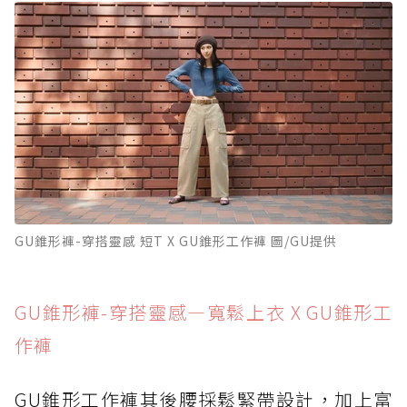
GU錐形褲-穿搭靈感 短T X GU錐形工作褲 圖/GU提供
GU錐形褲-穿搭靈感—寬鬆上衣 X GU錐形工
作褲
GU錐形工作褲其後腰採鬆緊帶設計，加上富