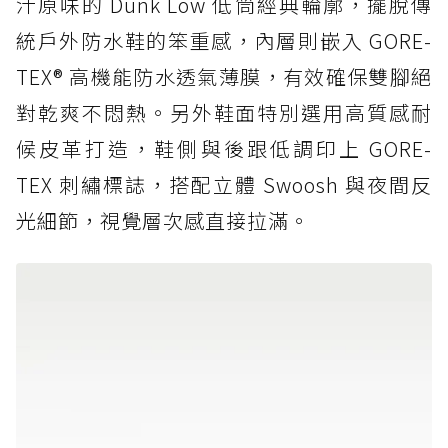
汁原味的 Dunk Low 低筒經典輪廓，擺脫傳
統戶外防水鞋的笨重感，內層則嵌入 GORE-
TEX® 高機能防水透氣薄膜，有效確保雙腳絕
對乾爽不悶熱。另外鞋面特別選用高質感耐
候皮革打造，鞋側與後跟低調印上 GORE-
TEX 刺繡標誌，搭配立體 Swoosh 與夜間反
光細節，視覺層次感直接拉滿。