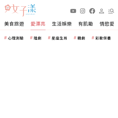
美食旅遊
愛漂亮
生活娛樂
有肌勵
情慾愛
心理測驗
陸劇
星座生肖
韓劇
彩妝保養