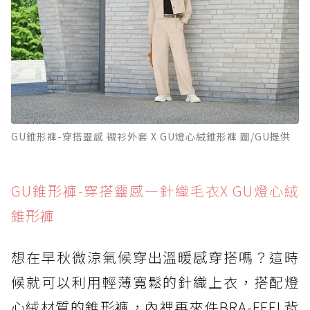
GU錐形褲-穿搭靈感 襯衫外套 X GU燈心絨錐形褲 圖/GU提供
GU錐形褲-穿搭靈感—針織毛衣X GU燈心絨
錐形褲
想在早秋微涼氣候穿出溫暖感穿搭嗎？這時
候就可以利用輕薄寬鬆的針織上衣，搭配燈
心絨材質的錐形褲，內裡再來件BRA-FEEL背