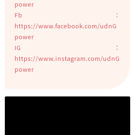
power
Fb：
https://www.facebook.com/udnG
power
IG：
https://www.instagram.com/udnG
power