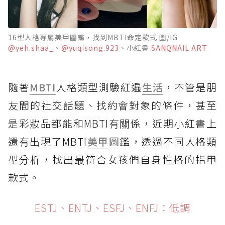
16型人格專屬美甲圖鑑，找到MBTI命定款式 圖/IG
@yeh.shaa_
、
@yuqisong.923
、小紅書
SANQNAIL ART
隨著
MBTI
人格類型測驗紅遍
生活
，不管是朋
友間的社交話題、找約會對象的條件，甚至
是彩妝品都能和MBTI有關係，近期小紅書上
還有出現了MBTI
美甲
圖鑑，透過不同人格類
型分析，找出最符合女孩們自身性格的指甲
款式。
ESTJ、ENTJ、ESFJ、ENFJ：低調