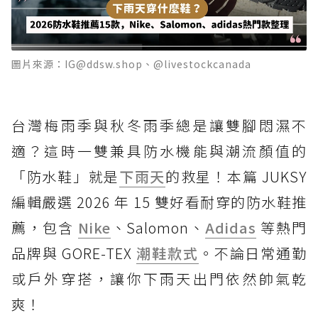
圖片來源：IG@ddsw.shop、@livestockcanada
台灣梅雨季與秋冬雨季總是讓雙腳悶濕不
適？這時一雙兼具防水機能與潮流顏值的
「防水鞋」就是
下雨天
的救星！本篇 JUKSY
編輯嚴選 2026 年 15 雙好看耐穿的防水鞋推
薦，包含
Nike
、Salomon、
Adidas
等熱門
品牌與 GORE-TEX
潮鞋款式
。不論日常通勤
或戶外穿搭，讓你下雨天出門依然帥氣乾
爽！