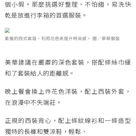
個小假。那麼挑選好整理、不怕縐，易洗快
乾是放進行李箱的首選服裝。
素雅的西式套裝，利用花色來提升時尚感。 圖／華華服裝
美華建議在嚴肅的深色套裝，搭配條絲巾緩
和了套裝給人的距離感。
晚上餐會換上件花色洋裝，配上西裝外套，
在浪漫中不失端莊。
正規的西裝背心，配上條紋線衫和一條造型
獨特的長褲和雙涼鞋，輕鬆、