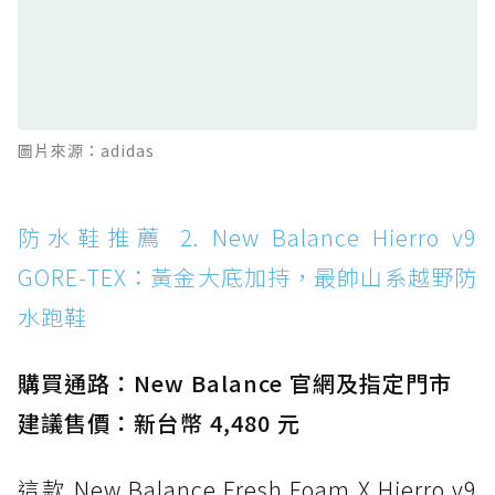
防水鞋推薦 12. Vans Crosspath XC GORE-
TEX：搭載 Vibram 大底與 GORE-TEX，顛覆
滑板印象的防水鞋
防水鞋推薦 13. Dr. Martens 1460 Rain
圖片來源：adidas
Boot：馬汀首款雨靴登場，經典八孔加上全防
水 PVC
防水鞋推薦 14. SKECHERS BADGER
防水鞋推薦 2. New Balance Hierro v9
WATERPROOF：一踩即穿懶人神器！搭載固特
GORE-TEX：黃金大底加持，最帥山系越野防
異大底與全防水厚底健走鞋
水跑鞋
防水鞋推薦 15. Brooks Cascadia 19 GTX：注
入氮氣中底與 GORE-TEX 的全地形碳中和神鞋
購買通路：New Balance 官網及指定門市
建議售價：新台幣 4,480 元
這款 New Balance Fresh Foam X Hierro v9