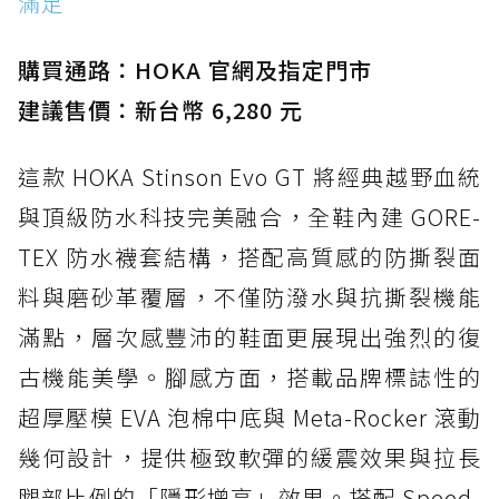
滿足
購買通路：HOKA 官網及指定門市
建議售價：新台幣 6,280 元
這款 HOKA Stinson Evo GT 將經典越野血統
與頂級防水科技完美融合，全鞋內建 GORE-
TEX 防水襪套結構，搭配高質感的防撕裂面
料與磨砂革覆層，不僅防潑水與抗撕裂機能
滿點，層次感豐沛的鞋面更展現出強烈的復
古機能美學。腳感方面，搭載品牌標誌性的
超厚壓模 EVA 泡棉中底與 Meta-Rocker 滾動
幾何設計，提供極致軟彈的緩震效果與拉長
腿部比例的「隱形增高」效果。搭配 Speed-