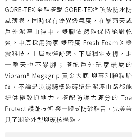
GORE-TEX 全鞋搭載 GORE-TEX® 頂級防水防
風薄膜，同時保有優異透氣度，在暴雨天或
戶外泥濘山徑中，雙腳依然能保持絕對乾
爽。中底採用獨家 雙密度 Fresh Foam X 緩
震科技，上層軟彈舒適、下層穩定支撐，走
一整天也不累腳；搭配戶外玩家最愛的
Vibram® Megagrip 黃金大底 與專利顆粒胎
紋，不論是濕滑騎樓磁磚還是泥濘山路都能
提供極致抓地力，搭配防護力滿分的 Toe
Protect 護趾技術 與一體式防砂鞋舌，完美兼
具了潮流外型與硬核機能。