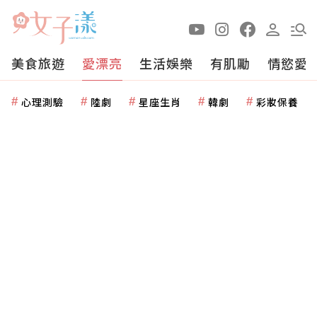
美食旅遊
愛漂亮
生活娛樂
有肌勵
情慾愛
心理測驗
陸劇
星座生肖
韓劇
彩妝保養