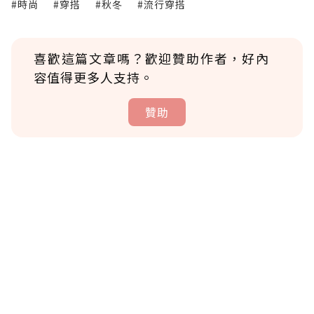
#時尚
#穿搭
#秋冬
#流行穿搭
喜歡這篇文章嗎？歡迎贊助作者，好內
容值得更多人支持。
贊助
贊助說明
為了鼓勵作者持續創作更好的內容，會員可以
使用「贊助」功能實質回饋給喜愛的作者。可
將您認為適合的點數贈送給作者，一旦使用贊
助點數即不得撤銷，單筆贊助最低點數為30
點，最高點數沒有上限。