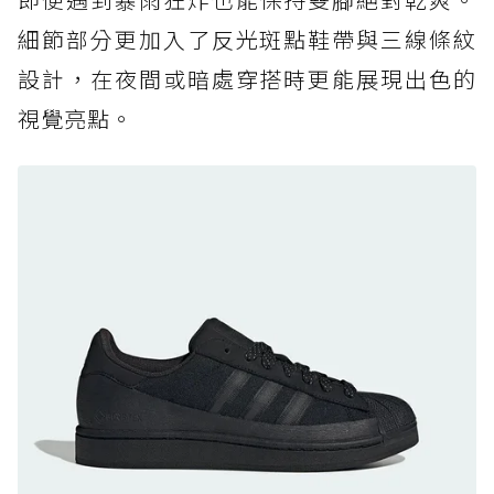
防水鞋推薦 7. Timberland Motion Access：
細節部分更加入了反光斑點鞋帶與三線條紋
黃靴同級頂級防水，輕量化工裝健走鞋雨天必備
設計，在夜間或暗處穿搭時更能展現出色的
防水鞋推薦 7. Timberland Motion Access：
視覺亮點。
黃靴同級頂級防水，輕量化工裝健走鞋雨天必備
防水鞋推薦 8. Mizuno WAVE MUJIN LS
GTX：搭載 Vibram 黃金大底與 GORE-TEX 的
日系街頭潮鞋
防水鞋推薦 9. PALLADIUM OFF_BOUND
DISC WP+：首度導入旋鈕快穿，橘標防水加持
的城市波浪神鞋
防水鞋推薦 10. PUMA Voyage NITRO™ 4
GORE-TEX：氮氣中底注入，回彈與防滑兼具的
全天候越野跑鞋
防水鞋推薦 11. On Cloudhorizon 2 WP：腳
感軟彈、搭載 Missiongrip™ 的防水輕越野鞋