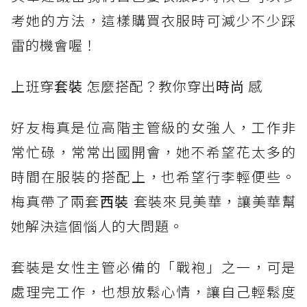
考她的方法，這樣購買衣服時可減少不少踩
雷的機會喔！
上班穿
套裝
怎麼搭配？教你穿出
時尚
感
好友梅真是位高階主管級的女強人，工作非
常忙碌，常常出國開會，她不希望花太多的
時間在服裝的搭配上，也希望行李輕便些。
梅真帶了兩套
西裝
套裝來見美華，讓美華幫
她解決這個惱人的大問題。
套裝是女性主管必備的「戰袍」之一，可是
處理完工作，也想放鬆心情，讓自己輕鬆度