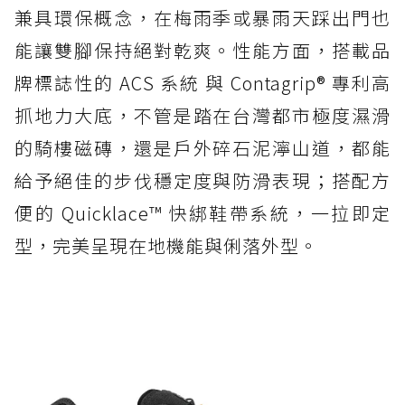
兼具環保概念，在梅雨季或暴雨天踩出門也
能讓雙腳保持絕對乾爽。性能方面，搭載品
牌標誌性的 ACS 系統 與 Contagrip® 專利高
抓地力大底，不管是踏在台灣都市極度濕滑
的騎樓磁磚，還是戶外碎石泥濘山道，都能
給予絕佳的步伐穩定度與防滑表現；搭配方
便的 Quicklace™ 快綁鞋帶系統，一拉即定
型，完美呈現在地機能與俐落外型。