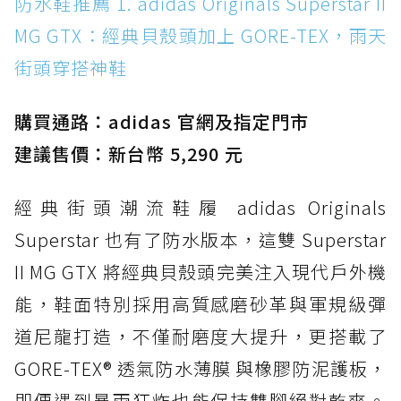
防水鞋推薦 1. adidas Originals Superstar II
MG GTX：經典貝殼頭加上 GORE-TEX，雨天街
MG GTX：經典貝殼頭加上 GORE-TEX，雨天
頭穿搭神鞋
街頭穿搭神鞋
防水鞋推薦 2. New Balance Hierro v9 GORE-
TEX：黃金大底加持，最帥山系越野防水跑鞋
購買通路：adidas 官網及指定門市
防水鞋推薦 3. Nike Dunk Low GORE-TEX：
經典 Dunk 輪廓加上防水科技，雨天穿搭帥度不
建議售價：新台幣 5,290 元
打折
經典街頭潮流鞋履 adidas Originals
防水鞋推薦 4. ASICS TRABUCO 14 GTX：搭
載 GORE-TEX 隱形貼合科技，全方位防水神鞋
Superstar 也有了防水版本，這雙 Superstar
防水鞋推薦 5. Salomon XT-6 GORE-TEX：潮
II MG GTX 將經典貝殼頭完美注入現代戶外機
人必備山系鞋王！防滑、防水與街頭顏值一次攻
能，鞋面特別採用高質感磨砂革與軍規級彈
頂
道尼龍打造，不僅耐磨度大提升，更搭載了
防水鞋推薦 6. HOKA Stinson Evo GTX：越野
復刻厚底，GORE-TEX 防水與增高神器一次滿
GORE-TEX® 透氣防水薄膜 與橡膠防泥護板，
足
即便遇到暴雨狂炸也能保持雙腳絕對乾爽。