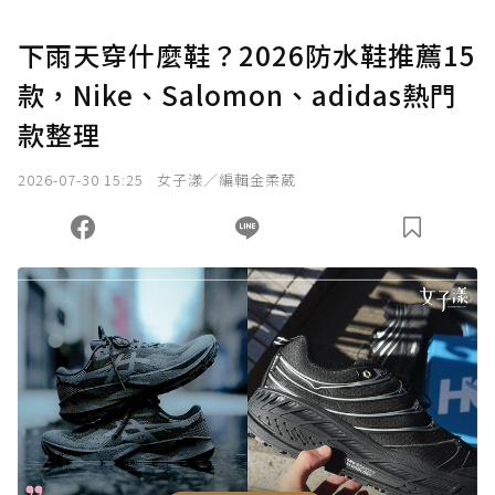
U 利點數 1 點 = NTD 1 元。
下雨天穿什麼鞋？2026防水鞋推薦15
款，Nike、Salomon、adidas熱門
確認送出
款整理
我已詳閱贊助說明，且同意站方的使用條款。
2026-07-30 15:25
女子漾／編輯金柔葳
您當前剩餘 U 利點數：
0
點；前往
購買點數