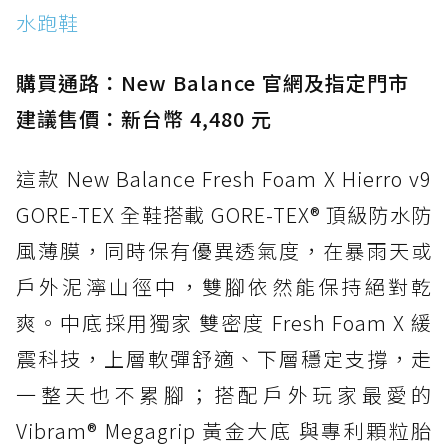
水跑鞋
防水鞋推薦 15. Brooks Cascadia 19 GTX：注
入氮氣中底與 GORE-TEX 的全地形碳中和神鞋
購買通路：New Balance 官網及指定門市
建議售價：新台幣 4,480 元
這款 New Balance Fresh Foam X Hierro v9
GORE-TEX 全鞋搭載 GORE-TEX® 頂級防水防
風薄膜，同時保有優異透氣度，在暴雨天或
戶外泥濘山徑中，雙腳依然能保持絕對乾
爽。中底採用獨家 雙密度 Fresh Foam X 緩
震科技，上層軟彈舒適、下層穩定支撐，走
一整天也不累腳；搭配戶外玩家最愛的
Vibram® Megagrip 黃金大底 與專利顆粒胎