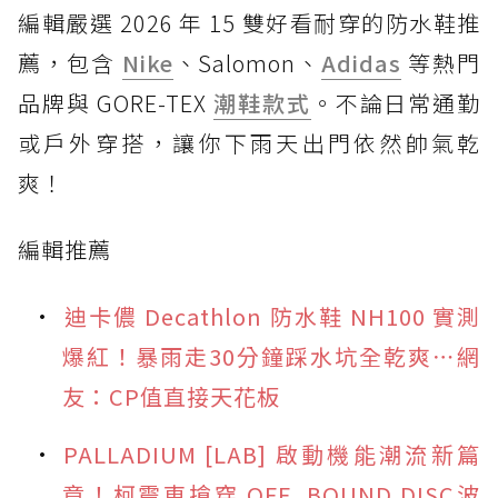
編輯嚴選 2026 年 15 雙好看耐穿的防水鞋推
薦，包含
Nike
、Salomon、
Adidas
等熱門
品牌與 GORE-TEX
潮鞋款式
。不論日常通勤
或戶外穿搭，讓你下雨天出門依然帥氣乾
爽！
編輯推薦
迪卡儂 Decathlon 防水鞋 NH100 實測
爆紅！暴雨走30分鐘踩水坑全乾爽⋯網
友：CP值直接天花板
PALLADIUM [LAB] 啟動機能潮流新篇
章！柯震東搶穿 OFF_BOUND DISC波