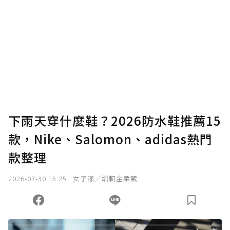
為了鼓勵作者持續創作更好的內容，會員可以
使用「贊助」功能實質回饋給喜愛的作者。可
將您認為適合的點數贈送給作者，一旦使用贊
助點數即不得撤銷，單筆贊助最低點數為30
點，最高點數沒有上限。
U 利點數 1 點 = NTD 1 元。
下雨天穿什麼鞋？2026防水鞋推薦15
款，Nike、Salomon、adidas熱門
確認送出
款整理
我已詳閱贊助說明，且同意站方的使用條款。
2026-07-30 15:25
女子漾／編輯金柔葳
您當前剩餘 U 利點數：
0
點；前往
購買點數