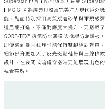
Superstar 也有了防水版本，這雙 Superstar
防水鞋推薦 5. Salomon XT-6 GORE-TEX：潮
II MG GTX 將經典貝殼頭完美注入現代戶外機
人必備山系鞋王！防滑、防水與街頭顏值一次攻
能，鞋面特別採用高質感磨砂革與軍規級彈
頂
道尼龍打造，不僅耐磨度大提升，更搭載了
防水鞋推薦 6. HOKA Stinson Evo GTX：越野
復刻厚底，GORE-TEX 防水與增高神器一次滿
GORE-TEX® 透氣防水薄膜 與橡膠防泥護板，
足
即便遇到暴雨狂炸也能保持雙腳絕對乾爽。
防水鞋推薦 7. Timberland Motion Access：
細節部分更加入了反光斑點鞋帶與三線條紋
黃靴同級頂級防水，輕量化工裝健走鞋雨天必備
設計，在夜間或暗處穿搭時更能展現出色的
防水鞋推薦 7. Timberland Motion Access：
視覺亮點。
黃靴同級頂級防水，輕量化工裝健走鞋雨天必備
防水鞋推薦 8. Mizuno WAVE MUJIN LS
GTX：搭載 Vibram 黃金大底與 GORE-TEX 的
日系街頭潮鞋
防水鞋推薦 9. PALLADIUM OFF_BOUND
DISC WP+：首度導入旋鈕快穿，橘標防水加持