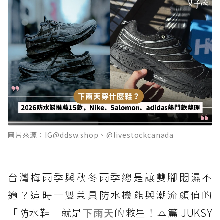
圖片來源：IG@ddsw.shop、@livestockcanada
台灣梅雨季與秋冬雨季總是讓雙腳悶濕不
適？這時一雙兼具防水機能與潮流顏值的
「防水鞋」就是
下雨天
的救星！本篇 JUKSY