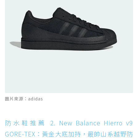
的城市波浪神鞋
防水鞋推薦 10. PUMA Voyage NITRO™ 4
GORE-TEX：氮氣中底注入，回彈與防滑兼具的
全天候越野跑鞋
防水鞋推薦 11. On Cloudhorizon 2 WP：腳
感軟彈、搭載 Missiongrip™ 的防水輕越野鞋
防水鞋推薦 12. Vans Crosspath XC GORE-
TEX：搭載 Vibram 大底與 GORE-TEX，顛覆
滑板印象的防水鞋
防水鞋推薦 13. Dr. Martens 1460 Rain
圖片來源：adidas
Boot：馬汀首款雨靴登場，經典八孔加上全防
水 PVC
防水鞋推薦 14. SKECHERS BADGER
防水鞋推薦 2. New Balance Hierro v9
WATERPROOF：一踩即穿懶人神器！搭載固特
GORE-TEX：黃金大底加持，最帥山系越野防
異大底與全防水厚底健走鞋