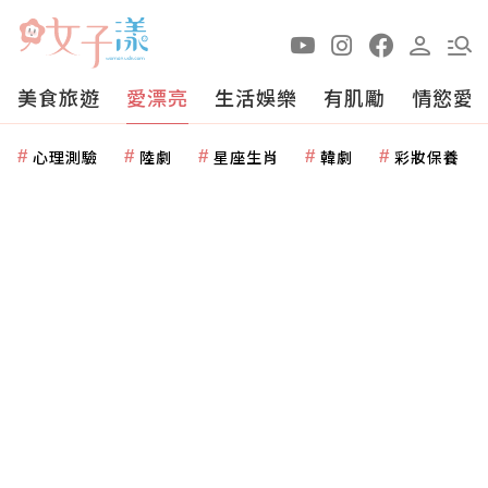
美食旅遊
愛漂亮
生活娛樂
有肌勵
情慾愛
心理測驗
陸劇
星座生肖
韓劇
彩妝保養