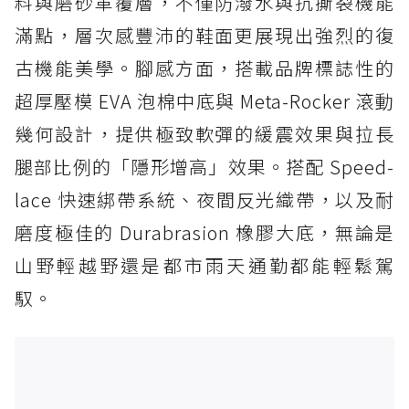
料與磨砂革覆層，不僅防潑水與抗撕裂機能
滿點，層次感豐沛的鞋面更展現出強烈的復
古機能美學。腳感方面，搭載品牌標誌性的
超厚壓模 EVA 泡棉中底與 Meta-Rocker 滾動
幾何設計，提供極致軟彈的緩震效果與拉長
腿部比例的「隱形增高」效果。搭配 Speed-
lace 快速綁帶系統、夜間反光織帶，以及耐
磨度極佳的 Durabrasion 橡膠大底，無論是
山野輕越野還是都市雨天通勤都能輕鬆駕
馭。