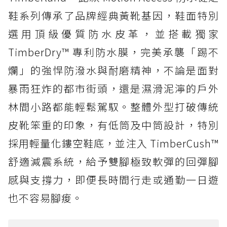
鞋系列傳承了品牌經典黃靴基因，鞋面特別
選用頂級優質防水皮革，並搭載獨家
TimberDry™ 專利防水膜，完美承襲「踢不
爛」的強悍防潑水與耐磨精神，不論是面對
暴雨狂炸的都市街頭，還是濕滑泥濘的戶外
林間小路都能輕鬆駕馭。整體外型打破傳統
皮靴笨重的印象，有低筒及中筒設計，特別
採用輕量化鏤空鞋底，並注入 TimberCush™
舒適減震系統，給予雙腳極致軟彈的回彈腳
感與支撐力，即便長時間行走或通勤一日遊
也不容易腳痠。