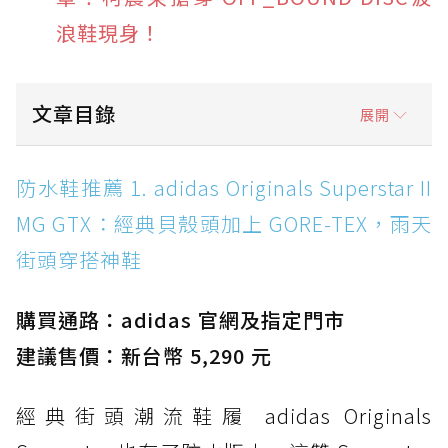
浪鞋現身！
文章目錄
展開
防水鞋推薦 1. adidas Originals Superstar II
防水鞋推薦 1. adidas Originals Superstar II
MG GTX：經典貝殼頭加上 GORE-TEX，雨天街
MG GTX：經典貝殼頭加上 GORE-TEX，雨天
頭穿搭神鞋
街頭穿搭神鞋
防水鞋推薦 2. New Balance Hierro v9 GORE-
TEX：黃金大底加持，最帥山系越野防水跑鞋
購買通路：adidas 官網及指定門市
防水鞋推薦 3. Nike Dunk Low GORE-TEX：
經典 Dunk 輪廓加上防水科技，雨天穿搭帥度不
建議售價：新台幣 5,290 元
打折
經典街頭潮流鞋履 adidas Originals
防水鞋推薦 4. ASICS TRABUCO 14 GTX：搭
載 GORE-TEX 隱形貼合科技，全方位防水神鞋