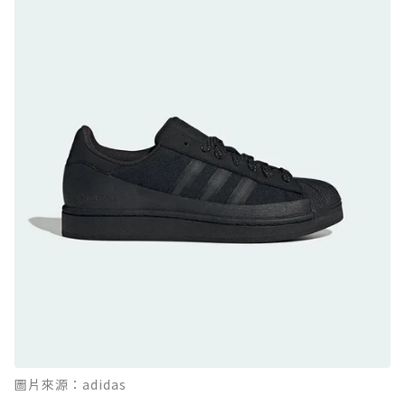
GTX：搭載 Vibram 黃金大底與 GORE-TEX 的
日系街頭潮鞋
防水鞋推薦 9. PALLADIUM OFF_BOUND
DISC WP+：首度導入旋鈕快穿，橘標防水加持
的城市波浪神鞋
防水鞋推薦 10. PUMA Voyage NITRO™ 4
GORE-TEX：氮氣中底注入，回彈與防滑兼具的
全天候越野跑鞋
防水鞋推薦 11. On Cloudhorizon 2 WP：腳
感軟彈、搭載 Missiongrip™ 的防水輕越野鞋
防水鞋推薦 12. Vans Crosspath XC GORE-
TEX：搭載 Vibram 大底與 GORE-TEX，顛覆
滑板印象的防水鞋
防水鞋推薦 13. Dr. Martens 1460 Rain
圖片來源：adidas
Boot：馬汀首款雨靴登場，經典八孔加上全防