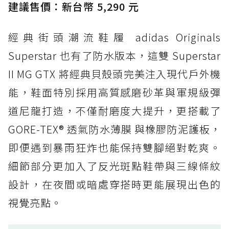
經典 Dunk 輪廓加上防水科技，雨天穿搭帥度不
建議售價：新台幣 5,290 元
打折
經典街頭潮流鞋履 adidas Originals
防水鞋推薦 4. ASICS TRABUCO 14 GTX：搭
載 GORE-TEX 隱形貼合科技，全方位防水神鞋
Superstar 也有了防水版本，這雙 Superstar
防水鞋推薦 5. Salomon XT-6 GORE-TEX：潮
II MG GTX 將經典貝殼頭完美注入現代戶外機
人必備山系鞋王！防滑、防水與街頭顏值一次攻
能，鞋面特別採用高質感磨砂革與軍規級彈
頂
道尼龍打造，不僅耐磨度大提升，更搭載了
防水鞋推薦 6. HOKA Stinson Evo GTX：越野
復刻厚底，GORE-TEX 防水與增高神器一次滿
GORE-TEX® 透氣防水薄膜 與橡膠防泥護板，
足
即便遇到暴雨狂炸也能保持雙腳絕對乾爽。
防水鞋推薦 7. Timberland Motion Access：
細節部分更加入了反光斑點鞋帶與三線條紋
黃靴同級頂級防水，輕量化工裝健走鞋雨天必備
設計，在夜間或暗處穿搭時更能展現出色的
防水鞋推薦 7. Timberland Motion Access：
視覺亮點。
黃靴同級頂級防水，輕量化工裝健走鞋雨天必備
防水鞋推薦 8. Mizuno WAVE MUJIN LS