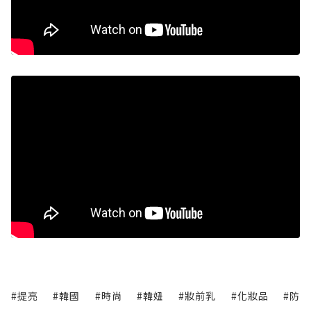
#提亮
#韓國
#時尚
#韓妞
#妝前乳
#化妝品
#防