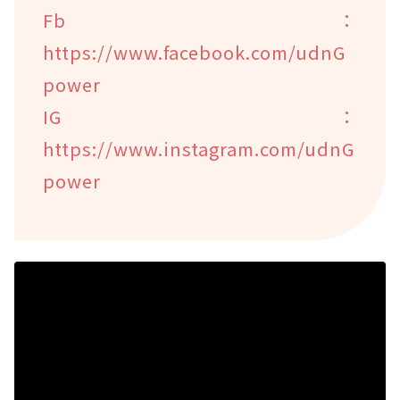
Fb：
https://www.facebook.com/udnG
power
IG：
https://www.instagram.com/udnG
power