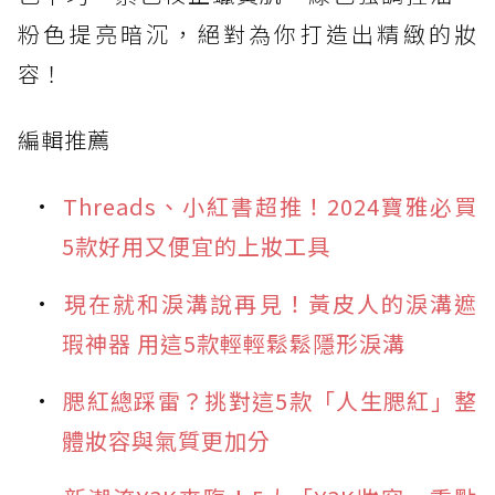
粉色提亮暗沉，絕對為你打造出精緻的妝
容！
編輯推薦
Threads、小紅書超推！2024寶雅必買
5款好用又便宜的上妝工具
現在就和淚溝說再見！黃皮人的淚溝遮
瑕神器 用這5款輕輕鬆鬆隱形淚溝
腮紅總踩雷？挑對這5款「人生腮紅」整
體妝容與氣質更加分