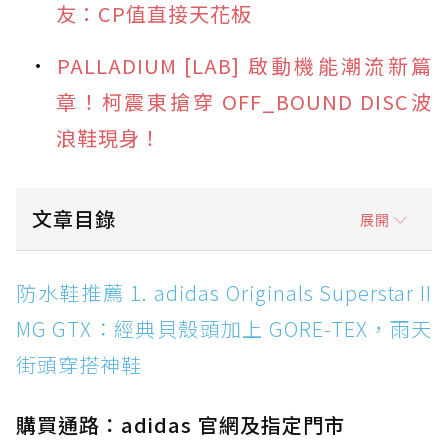
友：CP值直接天花板
PALLADIUM [LAB] 啟動機能潮流新篇
章！柯震東搶穿 OFF_BOUND DISC波
浪鞋現身！
文章目錄
展開
防水鞋推薦 1. adidas Originals Superstar II
防水鞋推薦 1. adidas Originals Superstar II
MG GTX：經典貝殼頭加上 GORE-TEX，雨天街
MG GTX：經典貝殼頭加上 GORE-TEX，雨天
頭穿搭神鞋
街頭穿搭神鞋
防水鞋推薦 2. New Balance Hierro v9 GORE-
TEX：黃金大底加持，最帥山系越野防水跑鞋
購買通路：adidas 官網及指定門市
防水鞋推薦 3. Nike Dunk Low GORE-TEX：