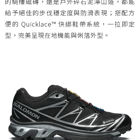
的騎樓磁磚，還是戶外碎石泥濘山道，都能
給予絕佳的步伐穩定度與防滑表現；搭配方
便的 Quicklace™ 快綁鞋帶系統，一拉即定
型，完美呈現在地機能與俐落外型。