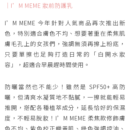
｜I’M MEME 妝前防護乳
I’M MEME 今年針對人氣商品再次推出新
色，特別適合膚色不均、想要著重在柔焦肌
膚毛孔上的女孩們，強調無須再擦上粉底，
只要單擦也足夠打造日常的「白開水妝
容」，超適合早晨趕時間使用。
防曬當然也不能少！雖然是 SPF50+ 高防
曬，但清爽水凝質地不黏膩，一擦就能輕易
推開，搭配各種植萃成分，延長恰好的保濕
度，不輕易脫妝！I’M MEME 柔焦款修飾膚
色不均、紫色校正蠟黃肌、綠色強調控油、