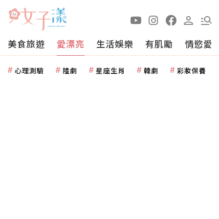
美食旅遊
愛漂亮
生活娛樂
有肌勵
情慾愛
心理測驗
陸劇
星座生肖
韓劇
彩妝保養