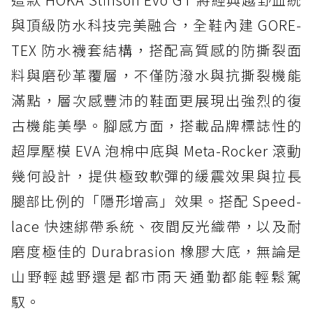
與頂級防水科技完美融合，全鞋內建 GORE-
TEX 防水襪套結構，搭配高質感的防撕裂面
料與磨砂革覆層，不僅防潑水與抗撕裂機能
滿點，層次感豐沛的鞋面更展現出強烈的復
古機能美學。腳感方面，搭載品牌標誌性的
超厚壓模 EVA 泡棉中底與 Meta-Rocker 滾動
幾何設計，提供極致軟彈的緩震效果與拉長
腿部比例的「隱形增高」效果。搭配 Speed-
lace 快速綁帶系統、夜間反光織帶，以及耐
磨度極佳的 Durabrasion 橡膠大底，無論是
山野輕越野還是都市雨天通勤都能輕鬆駕
馭。