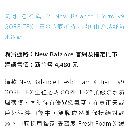
水 PVC
防水鞋推薦 14. SKECHERS BADGER
防水鞋推薦 2. New Balance Hierro v9
WATERPROOF：一踩即穿懶人神器！搭載固特
GORE-TEX：黃金大底加持，最帥山系越野防
異大底與全防水厚底健走鞋
水跑鞋
防水鞋推薦 15. Brooks Cascadia 19 GTX：注
入氮氣中底與 GORE-TEX 的全地形碳中和神鞋
購買通路：New Balance 官網及指定門市
建議售價：新台幣 4,480 元
這款 New Balance Fresh Foam X Hierro v9
GORE-TEX 全鞋搭載 GORE-TEX® 頂級防水防
風薄膜，同時保有優異透氣度，在暴雨天或
戶外泥濘山徑中，雙腳依然能保持絕對乾
爽。中底採用獨家 雙密度 Fresh Foam X 緩