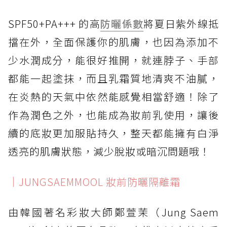
SPF50+PA+++ 的高
防曬係數
將夏日紫外線抵
擋在外，全面保護你的肌膚，也因為添加不
少水潤成分，能很好推開，就連脖子、手部
都能一起塗抹，而且乳霜質地清爽不油膩，
在炎熱的天氣中依然能感覺相當舒適！除了
作為潤色之外，也能成為妝前乳使用，讓後
續的底妝更加服貼持久，整天都能擁有白淨
透亮的肌膚狀態，減少脫妝或暗沉問題哦！
｜JUNGSAEMMOOL 妝前防曬隔離霜
由韓國著名彩妝大師鄭萱茉（Jung Saem