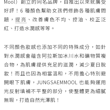
Mool）創立的同名品牌，自推出以來就廣受
好評！6 種顏色幫助女孩們修飾各種肌膚問
題，
提亮
、改善膚色不均、控油、校正泛
紅、打造水潤感等等。
不同顏色妝感也添加不同的特殊成分，如針
對水潤感會蘊含阿拉斯加冰川水和礦物質複
合物，為肌膚提供充足的滋潤，減少夏日脫
妝！而且也因為相當溫和，不用擔心特別避
開眼下肌膚，JUNGSAEMMOOL 也能夠運用
光反射填補不平整的部分，使整體更為細膩
無瑕，打造自然光澤肌！