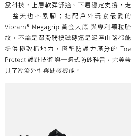
震科技，上層軟彈舒適、下層穩定支撐，走
一整天也不累腳；搭配戶外玩家最愛的
Vibram® Megagrip 黃金大底 與專利顆粒胎
紋，不論是濕滑騎樓磁磚還是泥濘山路都能
提供極致抓地力，搭配防護力滿分的 Toe
Protect 護趾技術 與一體式防砂鞋舌，完美兼
具了潮流外型與硬核機能。