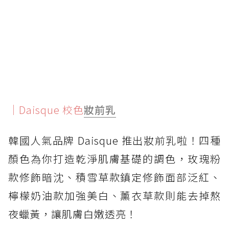
｜Daisque 校色
妝前乳
韓國人氣品牌 Daisque 推出妝前乳啦！四種
顏色為你打造乾淨肌膚基礎的調色，玫瑰粉
款修飾暗沈、積雪草款鎮定修飾面部泛紅、
檸檬奶油款加強美白、薰衣草款則能去掉熬
夜蠟黃，讓肌膚白嫩透亮！