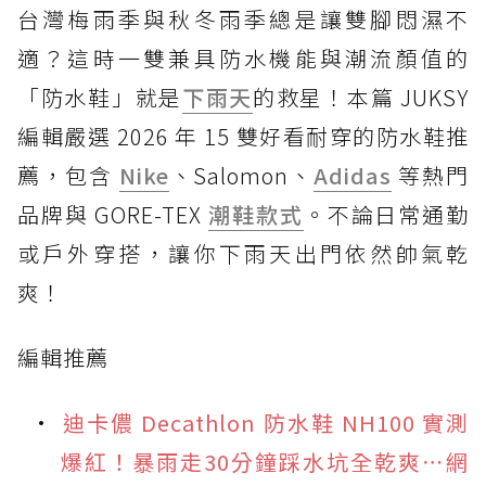
台灣梅雨季與秋冬雨季總是讓雙腳悶濕不
適？這時一雙兼具防水機能與潮流顏值的
「防水鞋」就是
下雨天
的救星！本篇 JUKSY
編輯嚴選 2026 年 15 雙好看耐穿的防水鞋推
薦，包含
Nike
、Salomon、
Adidas
等熱門
品牌與 GORE-TEX
潮鞋款式
。不論日常通勤
或戶外穿搭，讓你下雨天出門依然帥氣乾
爽！
編輯推薦
迪卡儂 Decathlon 防水鞋 NH100 實測
爆紅！暴雨走30分鐘踩水坑全乾爽⋯網