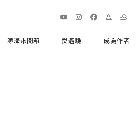
漾漾來開箱
愛體驗
成為作者