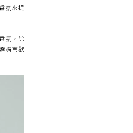
香氛來提
香氛，除
選購喜歡