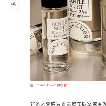
圖／
onefifteen初衣食午
許多人會購買
香氛
放在臥室或客