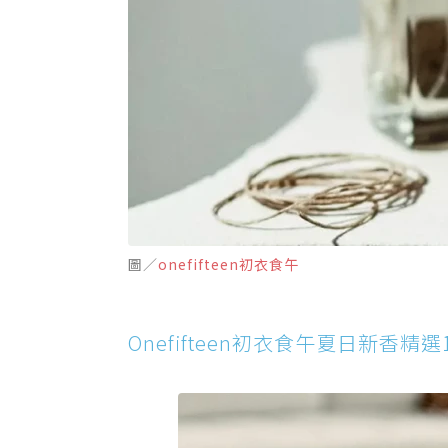
圖／
onefifteen初衣食午
Onefifteen初衣食午夏日新香精選1－