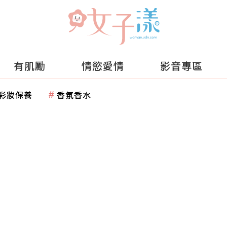
有肌勵
情慾愛情
影音專區
彩妝保養
香氛香水