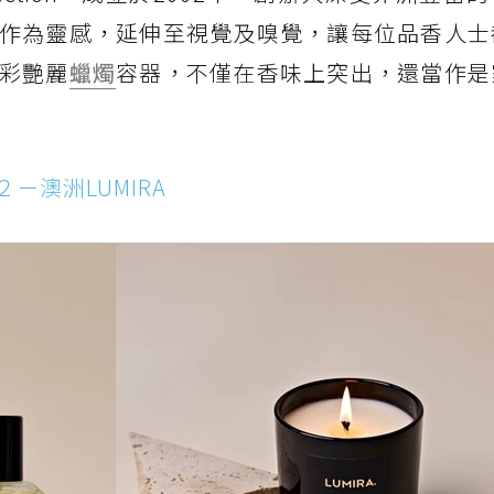
作為靈感，延伸至視覺及嗅覺，讓每位品香人士
彩艷麗
蠟燭
容器，不僅在香味上突出，還當作是
２－澳洲LUMIRA