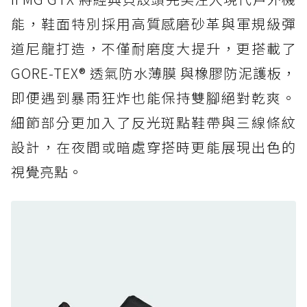
人必備山系鞋王！防滑、防水與街頭顏值一次攻
能，鞋面特別採用高質感磨砂革與軍規級彈
頂
道尼龍打造，不僅耐磨度大提升，更搭載了
防水鞋推薦 6. HOKA Stinson Evo GTX：越野
復刻厚底，GORE-TEX 防水與增高神器一次滿
GORE-TEX® 透氣防水薄膜 與橡膠防泥護板，
足
即便遇到暴雨狂炸也能保持雙腳絕對乾爽。
防水鞋推薦 7. Timberland Motion Access：
細節部分更加入了反光斑點鞋帶與三線條紋
黃靴同級頂級防水，輕量化工裝健走鞋雨天必備
設計，在夜間或暗處穿搭時更能展現出色的
防水鞋推薦 7. Timberland Motion Access：
視覺亮點。
黃靴同級頂級防水，輕量化工裝健走鞋雨天必備
防水鞋推薦 8. Mizuno WAVE MUJIN LS
GTX：搭載 Vibram 黃金大底與 GORE-TEX 的
日系街頭潮鞋
防水鞋推薦 9. PALLADIUM OFF_BOUND
DISC WP+：首度導入旋鈕快穿，橘標防水加持
的城市波浪神鞋