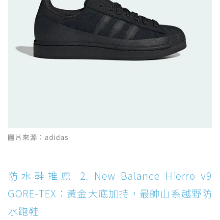
防水鞋推薦 10. PUMA Voyage NITRO™ 4
GORE-TEX：氮氣中底注入，回彈與防滑兼具的
全天候越野跑鞋
防水鞋推薦 11. On Cloudhorizon 2 WP：腳
感軟彈、搭載 Missiongrip™ 的防水輕越野鞋
防水鞋推薦 12. Vans Crosspath XC GORE-
TEX：搭載 Vibram 大底與 GORE-TEX，顛覆
滑板印象的防水鞋
防水鞋推薦 13. Dr. Martens 1460 Rain
圖片來源：adidas
Boot：馬汀首款雨靴登場，經典八孔加上全防
水 PVC
防水鞋推薦 14. SKECHERS BADGER
防水鞋推薦 2. New Balance Hierro v9
WATERPROOF：一踩即穿懶人神器！搭載固特
GORE-TEX：黃金大底加持，最帥山系越野防
異大底與全防水厚底健走鞋
水跑鞋
防水鞋推薦 15. Brooks Cascadia 19 GTX：注