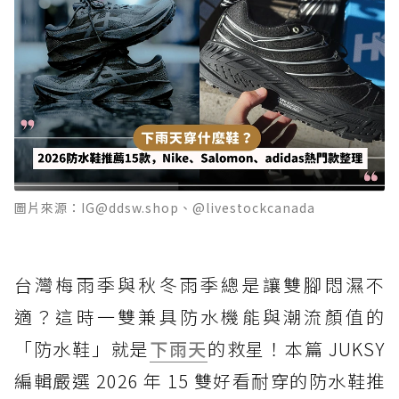
圖片來源：IG@ddsw.shop、@livestockcanada
台灣梅雨季與秋冬雨季總是讓雙腳悶濕不
適？這時一雙兼具防水機能與潮流顏值的
「防水鞋」就是
下雨天
的救星！本篇 JUKSY
編輯嚴選 2026 年 15 雙好看耐穿的防水鞋推