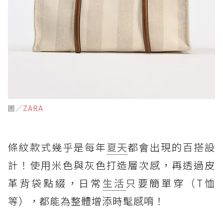
圖／
ZARA
條紋款式幾乎是每年
夏天
都會出現的百搭設
計！使用米色與灰色打造層次感，再透過皮
革背袋點綴，日常
生活
只要簡單穿（T恤
等），都能為整體增添時髦感唷！