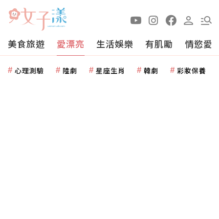
美食旅遊
愛漂亮
生活娛樂
有肌勵
情慾愛
心理測驗
陸劇
星座生肖
韓劇
彩妝保養