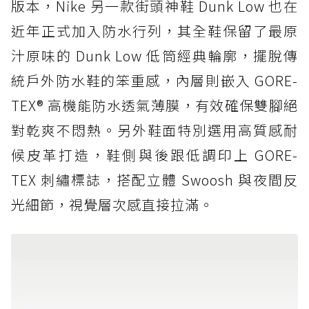
版本，Nike 另一款街頭神鞋 Dunk Low 也在
近年正式加入防水行列，其全鞋保留了最原
汁原味的 Dunk Low 低筒經典輪廓，擺脫傳
統戶外防水鞋的笨重感，內層則嵌入 GORE-
TEX® 高機能防水透氣薄膜，有效確保雙腳絕
對乾爽不悶熱。另外鞋面特別選用高質感耐
候皮革打造，鞋側與後跟低調印上 GORE-
TEX 刺繡標誌，搭配立體 Swoosh 與夜間反
光細節，視覺層次感直接拉滿。