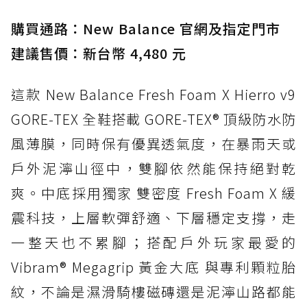
入氮氣中底與 GORE-TEX 的全地形碳中和神鞋
購買通路：New Balance 官網及指定門市
建議售價：新台幣 4,480 元
這款 New Balance Fresh Foam X Hierro v9
GORE-TEX 全鞋搭載 GORE-TEX® 頂級防水防
風薄膜，同時保有優異透氣度，在暴雨天或
戶外泥濘山徑中，雙腳依然能保持絕對乾
爽。中底採用獨家 雙密度 Fresh Foam X 緩
震科技，上層軟彈舒適、下層穩定支撐，走
一整天也不累腳；搭配戶外玩家最愛的
Vibram® Megagrip 黃金大底 與專利顆粒胎
紋，不論是濕滑騎樓磁磚還是泥濘山路都能