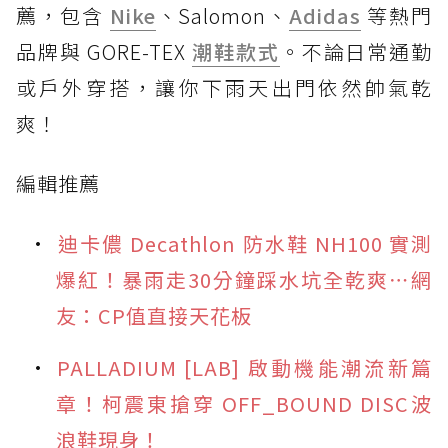
薦，包含
Nike
、Salomon、
Adidas
等熱門
品牌與 GORE-TEX
潮鞋款式
。不論日常通勤
或戶外穿搭，讓你下雨天出門依然帥氣乾
爽！
編輯推薦
迪卡儂 Decathlon 防水鞋 NH100 實測
爆紅！暴雨走30分鐘踩水坑全乾爽⋯網
友：CP值直接天花板
PALLADIUM [LAB] 啟動機能潮流新篇
章！柯震東搶穿 OFF_BOUND DISC波
浪鞋現身！