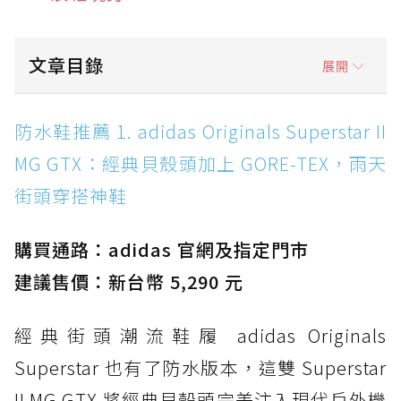
文章目錄
展開
防水鞋推薦 1. adidas Originals Superstar II
防水鞋推薦 1. adidas Originals Superstar II
MG GTX：經典貝殼頭加上 GORE-TEX，雨天街
MG GTX：經典貝殼頭加上 GORE-TEX，雨天
頭穿搭神鞋
街頭穿搭神鞋
防水鞋推薦 2. New Balance Hierro v9 GORE-
TEX：黃金大底加持，最帥山系越野防水跑鞋
購買通路：adidas 官網及指定門市
防水鞋推薦 3. Nike Dunk Low GORE-TEX：
經典 Dunk 輪廓加上防水科技，雨天穿搭帥度不
建議售價：新台幣 5,290 元
打折
經典街頭潮流鞋履 adidas Originals
防水鞋推薦 4. ASICS TRABUCO 14 GTX：搭
載 GORE-TEX 隱形貼合科技，全方位防水神鞋
Superstar 也有了防水版本，這雙 Superstar
防水鞋推薦 5. Salomon XT-6 GORE-TEX：潮
II MG GTX 將經典貝殼頭完美注入現代戶外機